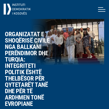
ORGANIZATAT E
K
SHOQËRISË CIVILE
N
NGA BALLKANI
C
PERËNDIMOR DHE
P
TURQIA:
S
INTEGRITETI
K
POLITIK ËSHTË
K
THELBËSOR PËR
16
QYTETARËT TANË
DHE PËR TË
ARDHMEN TONË
EVROPIANE