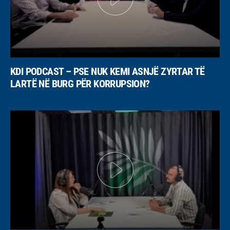
KDI PODCAST – PSE NUK KEMI ASNJË ZYRTAR TË
LARTË NË BURG PËR KORRUPSION?