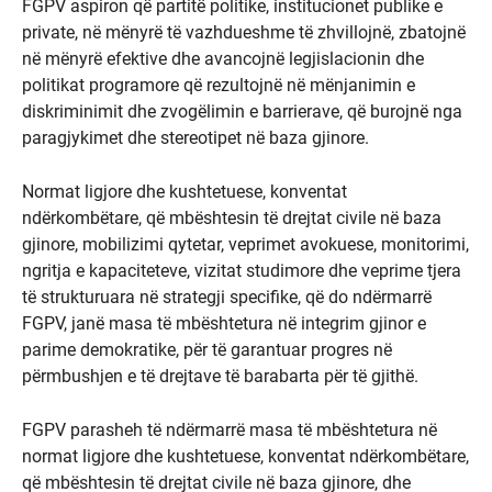
FGPV aspiron që partitë politike, institucionet publike e
private, në mënyrë të vazhdueshme të zhvillojnë, zbatojnë
në mënyrë efektive dhe avancojnë legjislacionin dhe
politikat programore që rezultojnë në mënjanimin e
diskriminimit dhe zvogëlimin e barrierave, që burojnë nga
paragjykimet dhe stereotipet në baza gjinore.
Normat ligjore dhe kushtetuese, konventat
ndërkombëtare, që mbështesin të drejtat civile në baza
gjinore, mobilizimi qytetar, veprimet avokuese, monitorimi,
ngritja e kapaciteteve, vizitat studimore dhe veprime tjera
të strukturuara në strategji specifike, që do ndërmarrë
FGPV, janë masa të mbështetura në integrim gjinor e
parime demokratike, për të garantuar progres në
përmbushjen e të drejtave të barabarta për të gjithë.
FGPV parasheh të ndërmarrë masa të mbështetura në
normat ligjore dhe kushtetuese, konventat ndërkombëtare,
që mbështesin të drejtat civile në baza gjinore, dhe