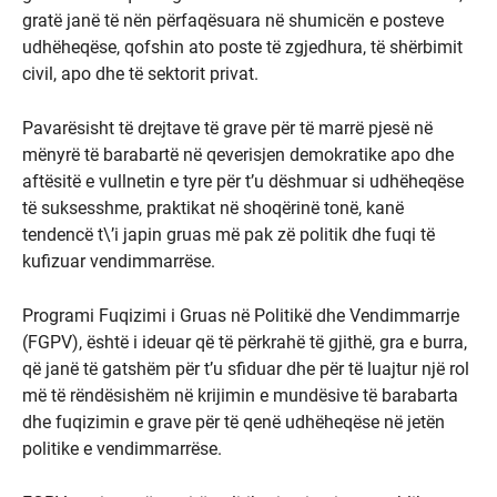
gratë janë të nën përfaqësuara në shumicën e posteve
udhëheqëse, qofshin ato poste të zgjedhura, të shërbimit
civil, apo dhe të sektorit privat.
Pavarësisht të drejtave të grave për të marrë pjesë në
mënyrë të barabartë në qeverisjen demokratike apo dhe
aftësitë e vullnetin e tyre për t’u dëshmuar si udhëheqëse
të suksesshme, praktikat në shoqërinë tonë, kanë
tendencë t\’i japin gruas më pak zë politik dhe fuqi të
kufizuar vendimmarrëse.
Programi Fuqizimi i Gruas në Politikë dhe Vendimmarrje
(FGPV), është i ideuar që të përkrahë të gjithë, gra e burra,
që janë të gatshëm për t’u sfiduar dhe për të luajtur një rol
më të rëndësishëm në krijimin e mundësive të barabarta
dhe fuqizimin e grave për të qenë udhëheqëse në jetën
politike e vendimmarrëse.