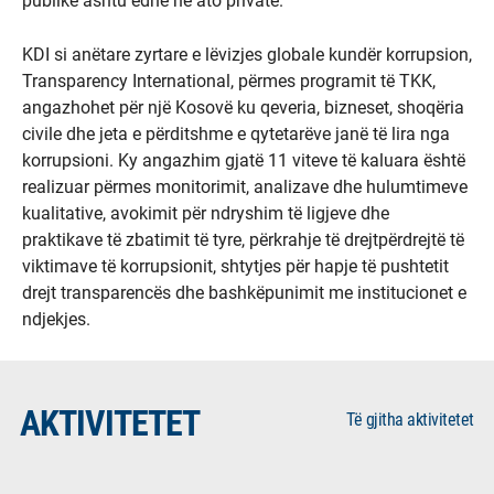
publike ashtu edhe në ato private.
KDI si anëtare zyrtare e lëvizjes globale kundër korrupsion,
Transparency International, përmes programit të TKK,
angazhohet për një Kosovë ku qeveria, bizneset, shoqëria
civile dhe jeta e përditshme e qytetarëve janë të lira nga
korrupsioni. Ky angazhim gjatë 11 viteve të kaluara është
realizuar përmes monitorimit, analizave dhe hulumtimeve
kualitative, avokimit për ndryshim të ligjeve dhe
praktikave të zbatimit të tyre, përkrahje të drejtpërdrejtë të
viktimave të korrupsionit, shtytjes për hapje të pushtetit
drejt transparencës dhe bashkëpunimit me institucionet e
ndjekjes.
AKTIVITETET
Të gjitha aktivitetet