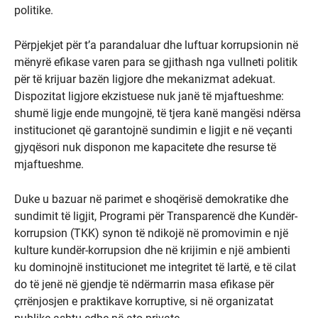
politike.
Përpjekjet për t’a parandaluar dhe luftuar korrupsionin në
mënyrë efikase varen para se gjithash nga vullneti politik
për të krijuar bazën ligjore dhe mekanizmat adekuat.
Dispozitat ligjore ekzistuese nuk janë të mjaftueshme:
shumë ligje ende mungojnë, të tjera kanë mangësi ndërsa
institucionet që garantojnë sundimin e ligjit e në veçanti
gjyqësori nuk disponon me kapacitete dhe resurse të
mjaftueshme.
Duke u bazuar në parimet e shoqërisë demokratike dhe
sundimit të ligjit, Programi për Transparencë dhe Kundër-
korrupsion (TKK) synon të ndikojë në promovimin e një
kulture kundër-korrupsion dhe në krijimin e një ambienti
ku dominojnë institucionet me integritet të lartë, e të cilat
do të jenë në gjendje të ndërmarrin masa efikase për
çrrënjosjen e praktikave korruptive, si në organizatat