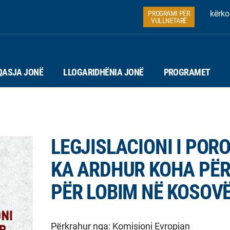
kërko
PROGRAMI PËR
VULLNETARË
QASJA JONË
LLOGARIDHËNIA JONË
PROGRAMET
LEGJISLACIONI I PORO
KA ARDHUR KOHA PËR 
PËR LOBIM NË KOSOV
Përkrahur nga:
Komisioni Evropian