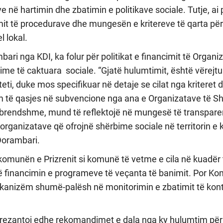
e në hartimin dhe zbatimin e politikave sociale. Tutje, ai
t të procedurave dhe mungesën e kritereve të qarta për
 lokal.
ri nga KDI, ka folur për politikat e financimit të Organi
bime të caktuara sociale. “Gjatë hulumtimit, është vërej
eti, duke mos specifikuar në detaje se cilat nga kriteret 
të qasjes në subvencione nga ana e Organizatave të Sho
 brendshme, mund të reflektojë në mungesë të transpar
organizatave që ofrojnë shërbime sociale në territorin 
Dorambari.
komunën e Prizrenit si komunë të vetme e cila në kuadër t
ë financimin e programeve të veçanta të banimit. Por Kom
mekanizëm shumë-palësh në monitorimin e zbatimit të ko
prezantoi edhe rekomandimet e dala nga ky hulumtim për