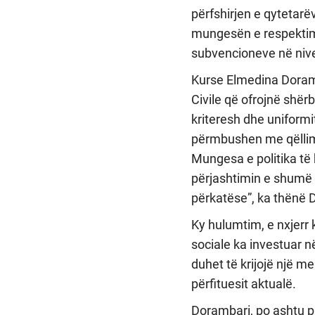
përfshirjen e qytetarëv
mungesën e respektimi
subvencioneve në nivel
Kurse Elmedina Doramba
Civile që ofrojnë shër
kriteresh dhe uniformit
përmbushen me qëllim 
Mungesa e politika të
përjashtimin e shumë 
përkatëse”, ka thënë 
Ky hulumtim, e nxjerr 
sociale ka investuar n
duhet të krijojë një 
përfituesit aktualë.
Dorambari, po ashtu 