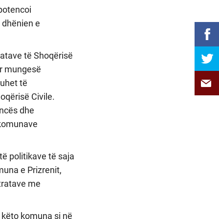
 potencoi
 dhënien e
zatave të Shoqërisë
tur mungesë
duhet të
qërisë Civile.
encës dhe
e komunave
ë politikave të saja
una e Prizrenit,
ntratave me
 këto komuna si në