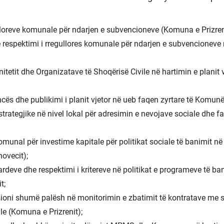
lloreve komunale për ndarjen e subvencioneve (Komuna e Prizren
respektimi i rregullores komunale për ndarjen e subvencionev
itetit dhe Organizatave të Shoqërisë Civile në hartimin e planit 
ncës dhe publikimi i planit vjetor në ueb faqen zyrtare të Komunë
strategjike në nivel lokal për adresimin e nevojave sociale dhe f
komunal për investime kapitale për politikat sociale të banimit n
ovecit);
rdeve dhe respektimi i kritereve në politikat e programeve të ba
t;
isioni shumë palësh në monitorimin e zbatimit të kontratave me s
le (Komuna e Prizrenit);