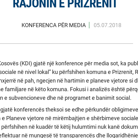
RAJONIN E PRIZRENIT
KONFERENCA PËR MEDIA
05.07.2018
 Kosovës (KDI) gjatë një konference për media sot, ka pub
sociale në nivel lokal” ku përfshihen komuna e Prizrenit,
xjerrë në pah, ngecjen në hartimin e planeve vjetore si 
 familjare në këto komuna. Fokusi i analizës është përqe
 e subvencioneve dhe në programet e banimit social.
gjatë konferencës theksoi se edhe përkundër obligimeve 
e Planeve vjetore në mirëmbajtjen e shërbimeve sociale 
ërfshihen në kuadër të këtij hulumtimi nuk kanë dokument
a reflektuar në mungesë të transparencës dhe llogaridhën