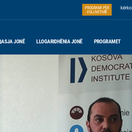
kërko
PROGRAMI PËR
VULLNETARË
QASJA JONË
LLOGARIDHËNIA JONË
PROGRAMET