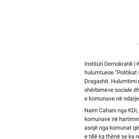
Instituti Demokratik i
hulumtuese “Politikat 
Dragashit. Hulumtimi n
shërbimeve sociale dhe
e komunave në ndarjen
Naim Cahani nga KDI, 
komunave në hartimin 
asnjë nga komunat që p
e tillë ka thënë se k