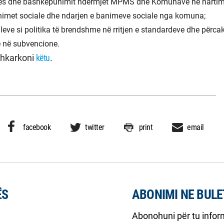
rjes dhe bashkëpunimit ndërmjet MPMS dhe Komunave në hartim
animet sociale dhe ndarjen e banimeve sociale nga komuna;
eve si politika të brendshme në rritjen e standardeve dhe përcak
e në subvencione.
shkarkoni
këtu
.
facebook
twitter
print
email
ËS
ABONIMI NE BULE
Abonohuni për tu inform