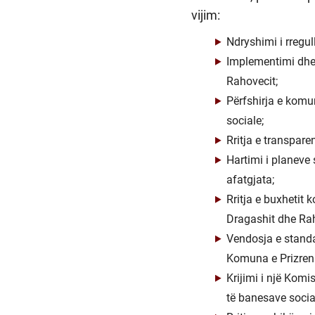
vijim:
Ndryshimi i rregu
Implementimi dhe 
Rahovecit;
Përfshirja e komun
sociale;
Rritja e transpare
Hartimi i planeve 
afatgjata;
Rritja e buxhetit 
Dragashit dhe Rah
Vendosja e standa
Komuna e Prizreni
Krijimi i një Kom
të banesave socia