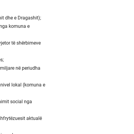
it dhe e Dragashit);
e nga komuna e
vjetor të shërbimeve
s;
amiljare në periudha
ë nivel lokal (komuna e
nimit social nga
hfrytëzuesit aktualë