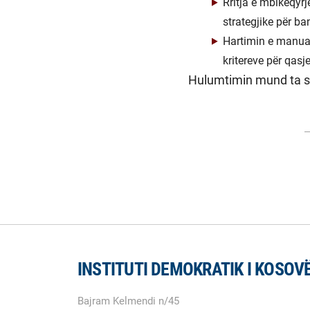
Rritja e mbikëqy
strategjike për b
Hartimin e manual
kritereve për qasj
Hulumtimin mund ta 
INSTITUTI DEMOKRATIK I KOSOV
Bajram Kelmendi n/45