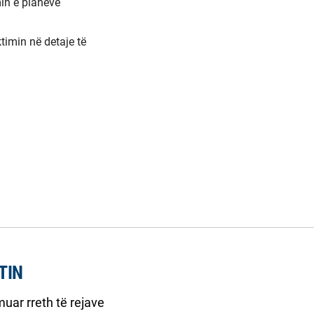
in e planeve
timin në detaje të
TIN
uar rreth të rejave