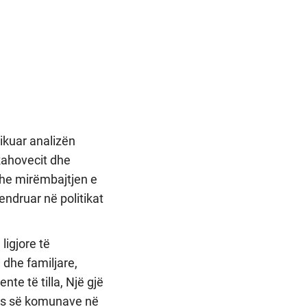
likuar analizën
 Rahovecit dhe
dhe mirëmbajtjen e
ndruar në politikat
ligjore të
dhe familjare,
e të tilla, Një gjë
ies së komunave në