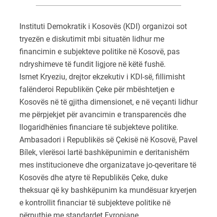
Instituti Demokratik i Kosovës (KDI) organizoi sot
tryezën e diskutimit mbi situatën lidhur me
financimin e subjekteve politike në Kosovë, pas
ndryshimeve të fundit ligjore në këtë fushë.
Ismet Kryeziu, drejtor ekzekutiv i KDI-së, fillimisht
falënderoi Republikën Çeke për mbështetjen e
Kosovës në të gjitha dimensionet, e në veçanti lidhur
me përpjekjet për avancimin e transparencës dhe
llogaridhënies financiare të subjekteve politike.
Ambasadori i Republikës së Çekisë në Kosovë, Pavel
Bílek, vlerësoi lartë bashkëpunimin e deritanishëm
mes institucioneve dhe organizatave jo-qeveritare të
Kosovës dhe atyre të Republikës Çeke, duke
theksuar që ky bashkëpunim ka mundësuar kryerjen
e kontrollit financiar të subjekteve politike në
përputhje me standardet Evropiane.