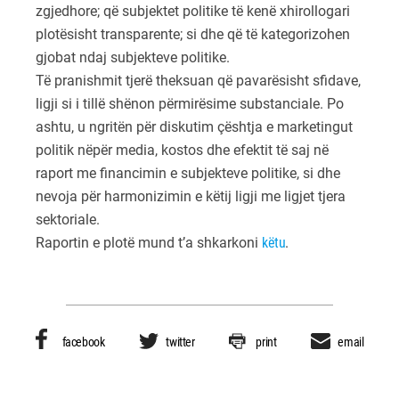
zgjedhore; që subjektet politike të kenë xhirollogari
plotësisht transparente; si dhe që të kategorizohen
gjobat ndaj subjekteve politike.
Të pranishmit tjerë theksuan që pavarësisht sfidave,
ligji si i tillë shënon përmirësime substanciale. Po
ashtu, u ngritën për diskutim çështja e marketingut
politik nëpër media, kostos dhe efektit të saj në
raport me financimin e subjekteve politike, si dhe
nevoja për harmonizimin e këtij ligji me ligjet tjera
sektoriale.
Raportin e plotë mund t’a shkarkoni
këtu
.
facebook
twitter
print
email