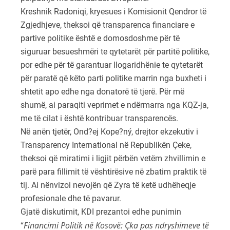
Kreshnik Radoniqi, kryesues i Komisionit Qendror të
Zgjedhjeve, theksoi që transparenca financiare e
partive politike është e domosdoshme për të
siguruar besueshmëri te qytetarët për partitë politike,
por edhe për të garantuar llogaridhënie te qytetarët
për paratë që këto parti politike marrin nga buxheti i
shtetit apo edhe nga donatorë të tjerë. Për më
shumë, ai paraqiti veprimet e ndërmarra nga KQZ-ja,
me të cilat i është kontribuar transparencës.
Në anën tjetër, Ond?ej Kope?ný, drejtor ekzekutiv i
Transparency International në Republikën Çeke,
theksoi që miratimi i ligjit përbën vetëm zhvillimin e
parë para fillimit të vështirësive në zbatim praktik të
tij. Ai nënvizoi nevojën që Zyra të ketë udhëheqje
profesionale dhe të pavarur.
Gjatë diskutimit, KDI prezantoi edhe punimin
Financimi Politik në Kosovë: Çka pas ndryshimeve të
“