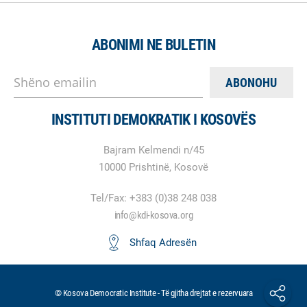
ABONIMI NE BULETIN
Shëno emailin
INSTITUTI DEMOKRATIK I KOSOVËS
Bajram Kelmendi n/45
10000 Prishtinë, Kosovë
Tel/Fax: +383 (0)38 248 038
info@kdi-kosova.org
Shfaq Adresën
© Kosova Democratic Institute - Të gjitha drejtat e rezervuara