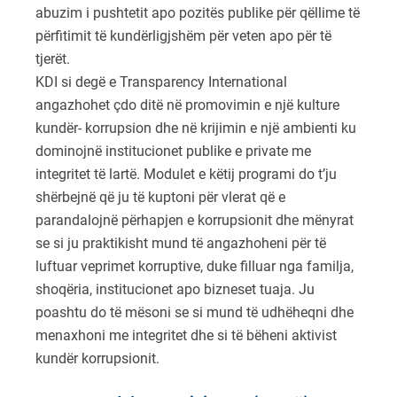
abuzim i pushtetit apo pozitës publike për qëllime të
përfitimit të kundërligjshëm për veten apo për të
tjerët.
KDI si degë e Transparency International
angazhohet çdo ditë në promovimin e një kulture
kundër- korrupsion dhe në krijimin e një ambienti ku
dominojnë institucionet publike e private me
integritet të lartë. Modulet e këtij programi do t’ju
shërbejnë që ju të kuptoni për vlerat që e
parandalojnë përhapjen e korrupsionit dhe mënyrat
se si ju praktikisht mund të angazhoheni për të
luftuar veprimet korruptive, duke filluar nga familja,
shoqëria, institucionet apo bizneset tuaja. Ju
poashtu do të mësoni se si mund të udhëheqni dhe
menaxhoni me integritet dhe si të bëheni aktivist
kundër korrupsionit.