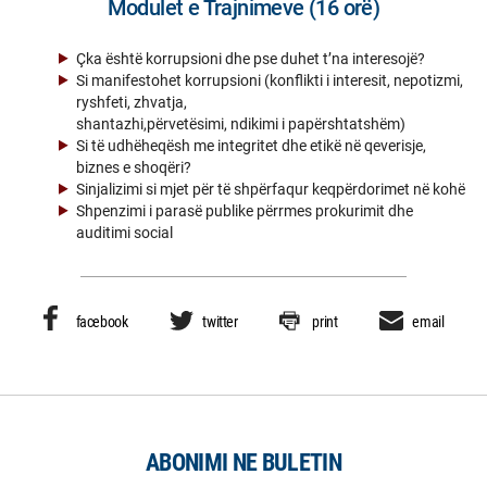
Modulet e Trajnimeve (16 orë)
Çka është korrupsioni dhe pse duhet t’na interesojë?
Si manifestohet korrupsioni (konflikti i interesit, nepotizmi,
ryshfeti, zhvatja,
shantazhi,përvetësimi, ndikimi i papërshtatshëm)
Si të udhëheqësh me integritet dhe etikë në qeverisje,
biznes e shoqëri?
Sinjalizimi si mjet për të shpërfaqur keqpërdorimet në kohë
Shpenzimi i parasë publike përrmes prokurimit dhe
auditimi social
facebook
twitter
print
email
ABONIMI NE BULETIN