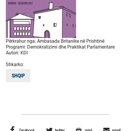
Përkrahur nga:
Ambasada Britanike në Prishtinë
Programi:
Demokratizimi dhe Praktikat Parlamentare
Autori:
KDI
Shkarko:
SHQIP
facebook
twitter
print
email