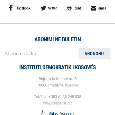
facebook
twitter
print
email
ABONIMI NE BULETIN
Shëno emailin
INSTITUTI DEMOKRATIK I KOSOVËS
Bajram Kelmendi n/45
10000 Prishtinë, Kosovë
Tel/Fax: +383 (0)38 248 038
info@kdi-kosova.org
Shfaq Adresën