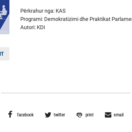
Përkrahur nga:
KAS
Programi:
Demokratizimi dhe Praktikat Parlame
Autori:
KDI
HT
facebook
twitter
print
email