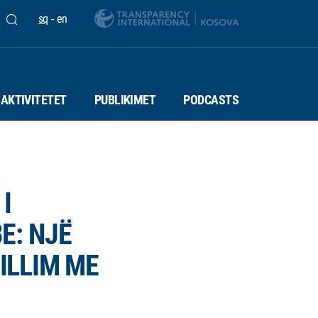
sq
-
en
AKTIVITETET
PUBLIKIMET
PODCASTS
I
E: NJË
FILLIM ME