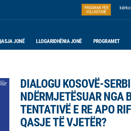
kërko
PROGRAMI PËR
VULLNETARË
QASJA JONË
LLOGARIDHËNIA JONË
PROGRAMET
DIALOGU KOSOVË-SERBI 
NDËRMJETËSUAR NGA B
TENTATIVË E RE APO RI
QASJE TË VJETËR?