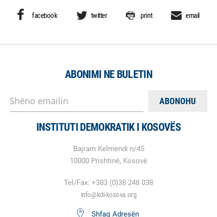
facebook
twitter
print
email
ABONIMI NE BULETIN
Shëno emailin
INSTITUTI DEMOKRATIK I KOSOVËS
Bajram Kelmendi n/45
10000 Prishtinë, Kosovë
Tel/Fax: +383 (0)38 248 038
info@kdi-kosova.org
Shfaq Adresën