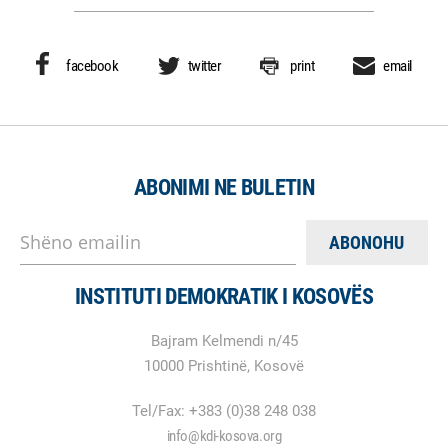
facebook
twitter
print
email
ABONIMI NE BULETIN
Shëno emailin
INSTITUTI DEMOKRATIK I KOSOVËS
Bajram Kelmendi n/45
10000 Prishtinë, Kosovë
Tel/Fax: +383 (0)38 248 038
info@kdi-kosova.org