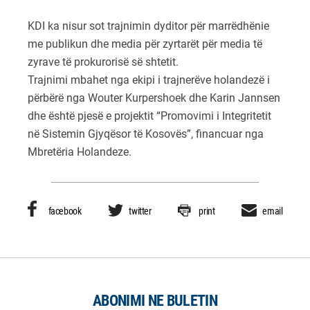
KDI ka nisur sot trajnimin dyditor për marrëdhënie
me publikun dhe media për zyrtarët për media të
zyrave të prokurorisë së shtetit.
Trajnimi mbahet nga ekipi i trajnerëve holandezë i
përbërë nga Wouter Kurpershoek dhe Karin Jannsen
dhe është pjesë e projektit “Promovimi i Integritetit
në Sistemin Gjyqësor të Kosovës”, financuar nga
Mbretëria Holandeze.
facebook
twitter
print
email
ABONIMI NE BULETIN