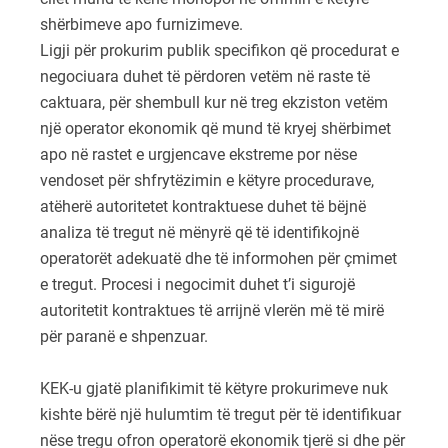
shërbimeve apo furnizimeve.
Ligji për prokurim publik specifikon që procedurat e
negociuara duhet të përdoren vetëm në raste të
caktuara, për shembull kur në treg ekziston vetëm
një operator ekonomik që mund të kryej shërbimet
apo në rastet e urgjencave ekstreme por nëse
vendoset për shfrytëzimin e këtyre procedurave,
atëherë autoritetet kontraktuese duhet të bëjnë
analiza të tregut në mënyrë që të identifikojnë
operatorët adekuatë dhe të informohen për çmimet
e tregut. Procesi i negocimit duhet t’i sigurojë
autoritetit kontraktues të arrijnë vlerën më të mirë
për paranë e shpenzuar.
KEK-u gjatë planifikimit të këtyre prokurimeve nuk
kishte bërë një hulumtim të tregut për të identifikuar
nëse tregu ofron operatorë ekonomik tjerë si dhe për