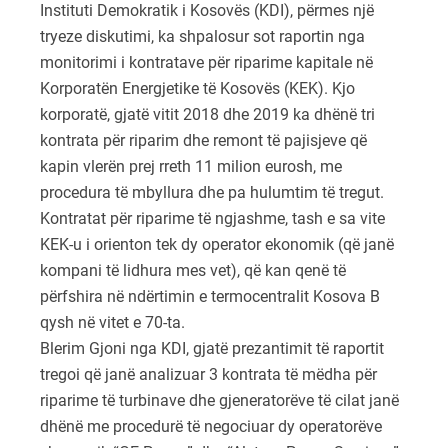
Instituti Demokratik i Kosovës (KDI), përmes një
tryeze diskutimi, ka shpalosur sot raportin nga
monitorimi i kontratave për riparime kapitale në
Korporatën Energjetike të Kosovës (KEK). Kjo
korporatë, gjatë vitit 2018 dhe 2019 ka dhënë tri
kontrata për riparim dhe remont të pajisjeve që
kapin vlerën prej rreth 11 milion eurosh, me
procedura të mbyllura dhe pa hulumtim të tregut.
Kontratat për riparime të ngjashme, tash e sa vite
KEK-u i orienton tek dy operator ekonomik (që janë
kompani të lidhura mes vet), që kan qenë të
përfshira në ndërtimin e termocentralit Kosova B
qysh në vitet e 70-ta.
Blerim Gjoni nga KDI, gjatë prezantimit të raportit
tregoi që janë analizuar 3 kontrata të mëdha për
riparime të turbinave dhe gjeneratorëve të cilat janë
dhënë me procedurë të negociuar dy operatorëve