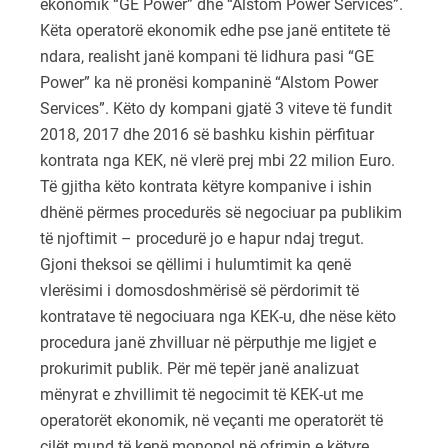
ekonomik “GE Power” dhe “Alstom Power Services”.
Këta operatorë ekonomik edhe pse janë entitete të
ndara, realisht janë kompani të lidhura pasi “GE
Power” ka në pronësi kompaninë “Alstom Power
Services”. Këto dy kompani gjatë 3 viteve të fundit
2018, 2017 dhe 2016 së bashku kishin përfituar
kontrata nga KEK, në vlerë prej mbi 22 milion Euro.
Të gjitha këto kontrata këtyre kompanive i ishin
dhënë përmes procedurës së negociuar pa publikim
të njoftimit – procedurë jo e hapur ndaj tregut.
Gjoni theksoi se qëllimi i hulumtimit ka qenë
vlerësimi i domosdoshmërisë së përdorimit të
kontratave të negociuara nga KEK-u, dhe nëse këto
procedura janë zhvilluar në përputhje me ligjet e
prokurimit publik. Për më tepër janë analizuat
mënyrat e zhvillimit të negocimit të KEK-ut me
operatorët ekonomik, në veçanti me operatorët të
cilët mund të kenë monopol në ofrimin e këtyre