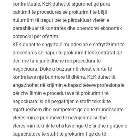
kontraktuale, KEK duhet të sigurohet që para
caktimit të procedurës së prokurimit të bëjë
hulumtim të tregut për të përcaktuar vlerën e
parashikuar të kontratës dhe operatorët ekonomik
potencial për ofertim.
KEK duhet të shqyrtojë mundësinë e shfrytëzimit të
procedurës së hapur të prokurimit tek kontratat që
deri më tani janë dhënë me procedura të
negociuara. Duke u bazuar në vlerat e larta të
kontratave një burimore të dhëna, KEK duhet të
angazhohet në krijimin e kapaciteteve profesionale
për zhvillimin e procedurave të prokurimit të
negociuara: si në përgatitjen e stafit teknik të
mjaftueshëm dhe kompetent që do të mundësonte
vlerësimin e punimeve të nevojshme si dhe
vlerësimin teknik të ofertave nga OE si dhe ngritjen e
kapaciteteve të stafit të prokurimit që do të