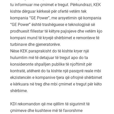
tu informuar me çmimet e tregut. Përkundrazi, KEK
kishte dërguar kërkesë për ofertë vetëm tek
kompania “GE Power”, me arsyetimin që kompania
“GE Power” është trashëguese e teknologjisë së
prodhuesit fillestar të këtyre pajisjeve dhe vetëm kjo
kompani mund të kryejë shërbimet e remonteve të
turbinave dhe gjeneratorëve.
Nëse KEK paraprakisht do të kishte kryer një
hulumtim më të detajuar të tregut apo do ta
konsideronte shpalljen publike të njoftimit për
kontratë, atëherë do ta kishte një pasqyrë reale mbi
ekzistencën e kompanive tjera që ofrojnë shërbimet
e kërkuara në treg dhe mbi çmimet e tregut për këto
shërbime.
KDI rekomandon që me qëllim të sigurimit të
çmimeve dhe kushteve më të favorshme