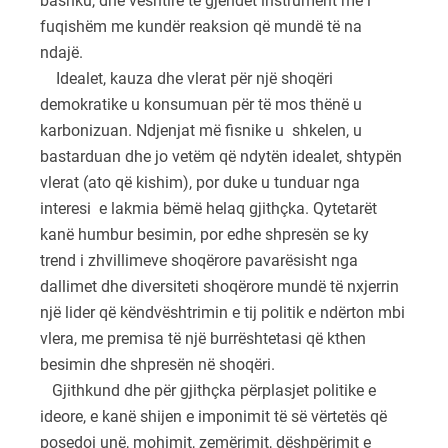
bashku, dhe vështirë të gjendet instrument më i
fuqishëm me kundër reaksion që mundë të na
ndajë.
Idealet, kauza dhe vlerat për një shoqëri
demokratike u konsumuan për të mos thënë u
karbonizuan. Ndjenjat më fisnike u shkelen, u
bastarduan dhe jo vetëm që ndytën idealet, shtypën
vlerat (ato që kishim), por duke u tunduar nga
interesi e lakmia bëmë helaq gjithçka. Qytetarët
kanë humbur besimin, por edhe shpresën se ky
trend i zhvillimeve shoqërore pavarësisht nga
dallimet dhe diversiteti shoqërore mundë të nxjerrin
një lider që këndvështrimin e tij politik e ndërton mbi
vlera, me premisa të një burrështetasi që kthen
besimin dhe shpresën në shoqëri.
Gjithkund dhe për gjithçka përplasjet politike e
ideore, e kanë shijen e imponimit të së vërtetës që
posedoi unë, mohimit, zemërimit, dëshpërimit e