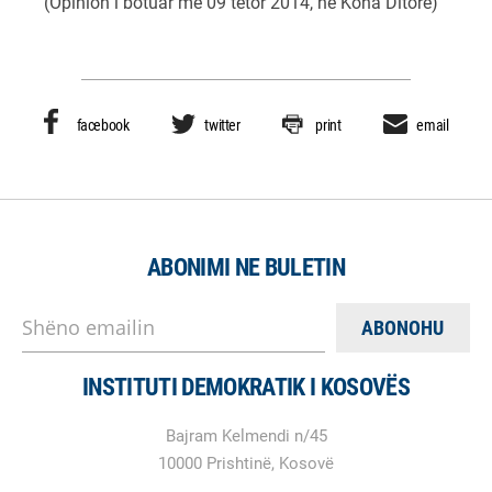
(Opinion i botuar me 09 tetor 2014, në Koha Ditore)
facebook
twitter
print
email
ABONIMI NE BULETIN
Shëno emailin
INSTITUTI DEMOKRATIK I KOSOVËS
Bajram Kelmendi n/45
10000 Prishtinë, Kosovë