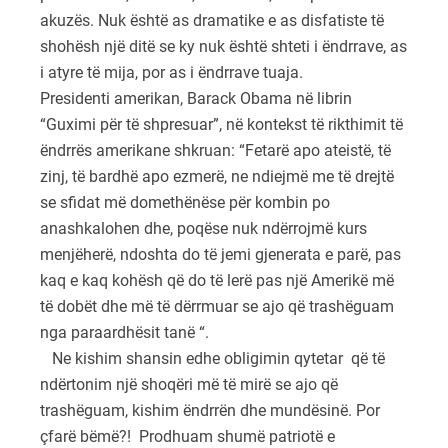
akuzës. Nuk është as dramatike e as disfatiste të
shohësh një ditë se ky nuk është shteti i ëndrrave, as
i atyre të mija, por as i ëndrrave tuaja.
Presidenti amerikan, Barack Obama në librin
“Guximi për të shpresuar”, në kontekst të rikthimit të
ëndrrës amerikane shkruan: “Fetarë apo ateistë, të
zinj, të bardhë apo ezmerë, ne ndiejmë me të drejtë
se sfidat më domethënëse për kombin po
anashkalohen dhe, poqëse nuk ndërrojmë kurs
menjëherë, ndoshta do të jemi gjenerata e parë, pas
kaq e kaq kohësh që do të lerë pas një Amerikë më
të dobët dhe më të dërrmuar se ajo që trashëguam
nga paraardhësit tanë “.
Ne kishim shansin edhe obligimin qytetar që të
ndërtonim një shoqëri më të mirë se ajo që
trashëguam, kishim ëndrrën dhe mundësinë. Por
çfarë bëmë?! Prodhuam shumë patriotë e