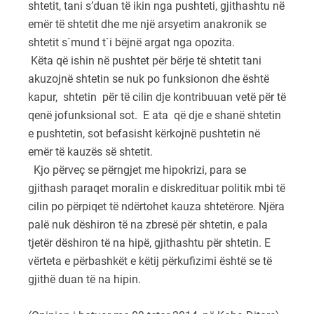
shtetit, tani s’duan të ikin nga pushteti, gjithashtu në
emër të shtetit dhe me një arsyetim anakronik se
shtetit s`mund t`i bëjnë argat nga opozita.
Këta që ishin në pushtet për bërje të shtetit tani
akuzojnë shtetin se nuk po funksionon dhe është
kapur, shtetin për të cilin dje kontribuuan vetë për të
qenë jofunksional sot. E ata që dje e shanë shtetin
e pushtetin, sot befasisht kërkojnë pushtetin në
emër të kauzës së shtetit.
Kjo përveç se përngjet me hipokrizi, para se
gjithash paraqet moralin e diskredituar politik mbi të
cilin po përpiqet të ndërtohet kauza shtetërore. Njëra
palë nuk dëshiron të na zbresë për shtetin, e pala
tjetër dëshiron të na hipë, gjithashtu për shtetin. E
vërteta e përbashkët e këtij përkufizimi është se të
gjithë duan të na hipin.