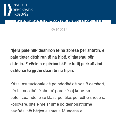
TË ZBRESËSH E HIPËSH NË EMËR TË SHTETIT
09.10.2014
Njëra palë nuk dëshiron të na zbresë për shtetin, e
pala tjetër dëshiron të na hipë, gjithashtu për
shtetin. E vërteta e përbashkët e këtij përkufizimi
është se të gjithë duan të na hipin.
Kriza institucionale që po ndodhë që nga 8 qershori,
për të mos thënë shumë para kësaj kohe, ka
betonizuar idenë se klasa politike, por edhe shoqëria
kosovare, ditë e më shumë po demonstrojmë
paaftësi për bërjen e shtetit. Mungesa e