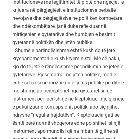
institucioneve me legjitimitet të plotë dhe ngecjet e
krijuara në përgjegjësit e institucioneve përballë
nevojave dhe përgjegjësive në politikën kombëtare
dhe ndërkombëtare, janë duke reflektuar në
mirëqenien e qytetarëve dhe humbjen e besimit
qytetar në politikën dhe jetën publike.
Shumë e parëndësishme është kush do të jetë
kryeparlamentari e kush kryeministri. Më së paku,
kjo do të jetë e rëndësishme për ndikimin në jetën e
qytetarëve. Pjesëmarrja në jetën politike, madje
edhe si tërësi në mozaikun e jetës publike përditë e
më shumë po perceptohet nga qytetarët si një
instrument për përfshirje në kleptokraci, një gjendje
e pakufizuar e korruspsionit politik, apo siç njihet
ndryshe “rregulla hajdutësh”. Kleptokracia gati se
është bërë normë shoqërore edhe po shihet si një
instrument apo mundësi që na mban të gjithë së