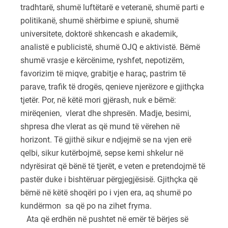
tradhtarë, shumë luftëtarë e veteranë, shumë parti e
politikanë, shumë shërbime e spiunë, shumë
universitete, doktorë shkencash e akademik,
analistë e publicistë, shumë OJQ e aktivistë. Bëmë
shumë vrasje e kërcënime, ryshfet, nepotizëm,
favorizim të miqve, grabitje e haraç, pastrim të
parave, trafik të drogës, qenieve njerëzore e gjithçka
tjetër. Por, në këtë mori gjërash, nuk e bëmë:
mirëqenien, vlerat dhe shpresën. Madje, besimi,
shpresa dhe vlerat as që mund të vërehen në
horizont. Të gjithë sikur e ndjejmë se na vjen erë
qelbi, sikur kutërbojmë, sepse kemi shkelur në
ndyrësirat që bënë të tjerët, e veten e pretendojmë të
pastër duke i bishtëruar përgjegjësisë. Gjithçka që
bëmë në këtë shoqëri po i vjen era, aq shumë po
kundërmon sa që po na zihet fryma.
Ata që erdhën në pushtet në emër të bërjes së