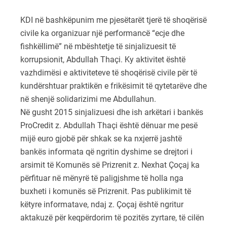
KDI në bashkëpunim me pjesëtarët tjerë të shoqërisë
civile ka organizuar një performancë “ecje dhe
fishkëllimë” në mbështetje të sinjalizuesit të
korrupsionit, Abdullah Thaçi. Ky aktivitet është
vazhdimësi e aktiviteteve të shoqërisë civile për të
kundërshtuar praktikën e frikësimit të qytetarëve dhe
në shenjë solidarizimi me Abdullahun.
Në gusht 2015 sinjalizuesi dhe ish arkëtari i bankës
ProCredit z. Abdullah Thaçi është dënuar me pesë
mijë euro gjobë për shkak se ka nxjerrë jashtë
bankës informata që ngritin dyshime se drejtori i
arsimit të Komunës së Prizrenit z. Nexhat Çoçaj ka
përfituar në mënyrë të paligjshme të holla nga
buxheti i komunës së Prizrenit. Pas publikimit të
këtyre informatave, ndaj z. Çoçaj është ngritur
aktakuzë për keqpërdorim të pozitës zyrtare, të cilën