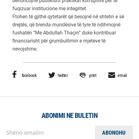
denoncojnë publikisht praktikat korruptive për të
fuqizuar institucione me integritet.
Ftohen të gjithë qytetarët që besojnë në shtetin e së
drejtës, që brenda mundësive të tyre të ndihmojnë
fushatën “Me Abdullah Thaçin” duke kontribuar
financiarisht për grumbullimin e mjeteve të
nevojshme.
facebook
twitter
print
email
ABONIMI NE BULETIN
Shëno emailin