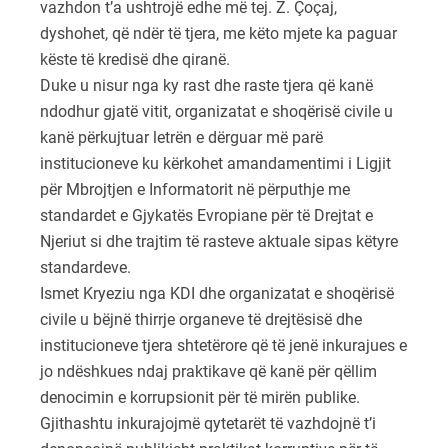
vazhdon t’a ushtrojë edhe më tej. Z. Çoçaj,
dyshohet, që ndër të tjera, me këto mjete ka paguar
këste të kredisë dhe qiranë.
Duke u nisur nga ky rast dhe raste tjera që kanë
ndodhur gjatë vitit, organizatat e shoqërisë civile u
kanë përkujtuar letrën e dërguar më parë
institucioneve ku kërkohet amandamentimi i Ligjit
për Mbrojtjen e Informatorit në përputhje me
standardet e Gjykatës Evropiane për të Drejtat e
Njeriut si dhe trajtim të rasteve aktuale sipas këtyre
standardeve.
Ismet Kryeziu nga KDI dhe organizatat e shoqërisë
civile u bëjnë thirrje organeve të drejtësisë dhe
institucioneve tjera shtetërore që të jenë inkurajues e
jo ndëshkues ndaj praktikave që kanë për qëllim
denocimin e korrupsionit për të mirën publike.
Gjithashtu inkurajojmë qytetarët të vazhdojnë t’i