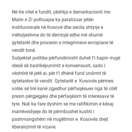
Në tre vitet e fundit, çështja e demarkacionit me
Malin e Zi pothuajse ka paralizuar jetën
institucionale në Kosovë dhe secila shtyrje e
mëtutjeshme do të dëmtojë edhe më shumë
qytetarët dhe procesin e integrimeve evropiane të
vendit tonë.
Subjektet politike përfundimisht duhet t’i hapin rrugë
idesë së bashkëpunimit e konsensusit, sado i
vështirë të jetë ai, për t’i dhënë fund izolimit të
qytetarëve të vendit. Qytetarët e Kosovës përmes
votës së lirë kanë zgjedhur përfaqësues nga të cilët
presin përgjegjësi dhe përfaqësim të interesave të
tyre. Nuk ka fare dyshim se me ratifikimin e kësaj
marrëveshjeje do të përmbushet kushti i
pashmangshëm në rrugëtimin e Kosovës drejt
liberalizimit të vizave.