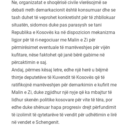
Ne, organizatat e shoqërisë civile vlerësojmë se
debati rreth demarkacionit është konsumuar dhe se
tash duhet të veprohet konkretisht për të zhbllokuar
situatën, sidomos duke pas parasysh se tani
Republika e Kosovës ka në dispozicion mekanizma
ligjor për të ri-negociuar me Malin e Zi për
përmirësimet eventuale të marrëveshjes për vijën
kufitare, nëse faktohet që janë bërë gabime në
përcaktimin e saj.
Andaj, përmes kësaj letre, edhe një herë u bëjmë
thirrje deputetëve të Kuvendit të Kosovës që të
ratifikojnë marrëveshjen për demarkimin e kufirit me
Malin e Zi, duke zgjidhur një nyje që ka mbajtur të
lidhur skenën politike kosovare për vite të tëra, por
edhe duke shënuar hapa progresiv drejt përfundimit
të izolimit të qytetarëve të vendit për udhëtimin e lirë
në vendet e Schengenit.