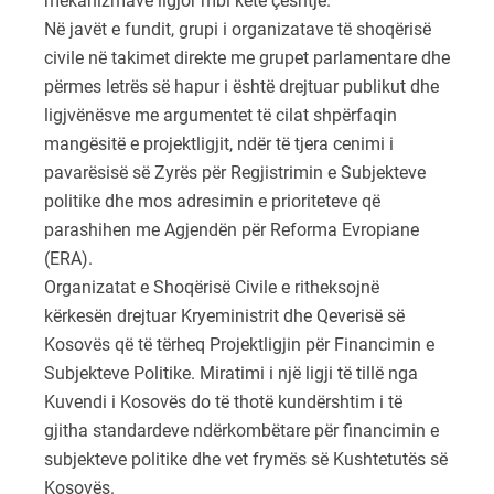
mekanizmave ligjor mbi këtë çështje.
Në javët e fundit, grupi i organizatave të shoqërisë
civile në takimet direkte me grupet parlamentare dhe
përmes letrës së hapur i është drejtuar publikut dhe
ligjvënësve me argumentet të cilat shpërfaqin
mangësitë e projektligjit, ndër të tjera cenimi i
pavarësisë së Zyrës për Regjistrimin e Subjekteve
politike dhe mos adresimin e prioriteteve që
parashihen me Agjendën për Reforma Evropiane
(ERA).
Organizatat e Shoqërisë Civile e ritheksojnë
kërkesën drejtuar Kryeministrit dhe Qeverisë së
Kosovës që të tërheq Projektligjin për Financimin e
Subjekteve Politike. Miratimi i një ligji të tillë nga
Kuvendi i Kosovës do të thotë kundërshtim i të
gjitha standardeve ndërkombëtare për financimin e
subjekteve politike dhe vet frymës së Kushtetutës së
Kosovës.