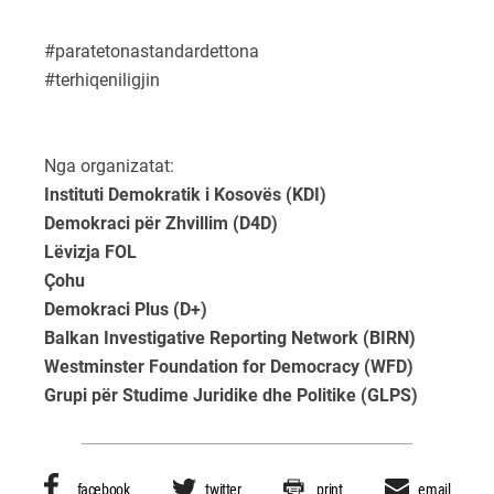
#paratetonastandardettona
#terhiqeniligjin
Nga organizatat:
Instituti Demokratik i Kosovës (KDI)
Demokraci për Zhvillim (D4D)
Lëvizja FOL
Çohu
Demokraci Plus (D+)
Balkan Investigative Reporting Network (BIRN)
Westminster Foundation for Democracy (WFD)
Grupi për Studime Juridike dhe Politike (GLPS)
facebook
twitter
print
email