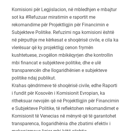
Komisioni për Legjislacion, në mbledhjen e mbajtur
sot ka #Refuzuar miratimin e raportit me
rekomandime për Projektligjin për Financimin e
Subjekteve Politike. Refuzimi nga komisioni është
në përputhje me kërkesat e shoqërisë civile, e cila ka
vlerësuar që ky projektligj cenon frymën
kushtetuese, zvogëlon mbikëqyrjen dhe kontrollin
mbi financat e subjekteve politike, dhe e ulë
transparencën dhe llogaridhënien e subjekteve
politike ndaj publikut.
Krahas qëndrimeve të shoqërisë civile, edhe Raporti
i fundit për Kosovën i Komisionit Evropian, ka
ritheksuar nevojën që në Projektligjin për Financimin
e Subjekteve Politike, të reflektohen rekomandimet e
Komisionit të Venecias në mënyrë që të garantohet
transparenca, llogaridhënia dhe zbatimi efektiv i