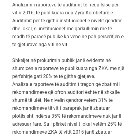
Analizimi i raporteve te auditimit të rregullsisë për
vitin 2016, te publikuara nga Zyra Kombëtare e
Auditimit për të gjitha institucionet e nivelit qendror
dhe lokal, si institucionet me qarkullimin më të
madh të parasë publike ka vene ne pah perseritjen e
te gjeturave nga viti ne vit.
Shkeljet në prokurimin publik janë evidente në
shumicën e raporteve të publikuara nga ZKA, me një
përfshirje gati 20% të të gjitha gjetjeve.
Analiza e raporteve të auditimit tregon që zbatimi i
rekomandimeve që ofron auditori është në shkallë
shumë të ulët. Në nivelin qendror vetëm 31% të
rekomandimeve të vitit paraprak janë zbatuar
plotësisht, ndërsa 35% të rekomandimeve nuk janë
adresuar fare. Sa i përket nivelit lokal vetëm 25% të
rekomandimeve ZKA të vitit 2015 janë zbatuar