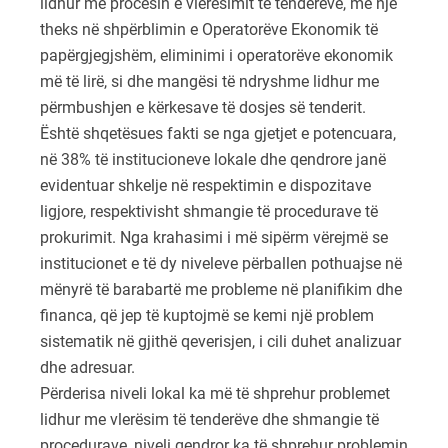
lidhur me procesin e vlerësimit të tenderëve, me një
theks në shpërblimin e Operatorëve Ekonomik të
papërgjegjshëm, eliminimi i operatorëve ekonomik
më të lirë, si dhe mangësi të ndryshme lidhur me
përmbushjen e kërkesave të dosjes së tenderit.
Është shqetësues fakti se nga gjetjet e potencuara,
në 38% të institucioneve lokale dhe qendrore janë
evidentuar shkelje në respektimin e dispozitave
ligjore, respektivisht shmangie të procedurave të
prokurimit. Nga krahasimi i më sipërm vërejmë se
institucionet e të dy niveleve përballen pothuajse në
mënyrë të barabartë me probleme në planifikim dhe
financa, që jep të kuptojmë se kemi një problem
sistematik në gjithë qeverisjen, i cili duhet analizuar
dhe adresuar.
Përderisa niveli lokal ka më të shprehur problemet
lidhur me vlerësim të tenderëve dhe shmangie të
procedurave, niveli qendror ka të shprehur problemin