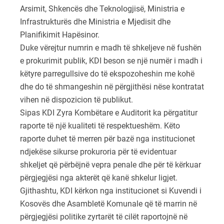
Arsimit, Shkencës dhe Teknologjisë, Ministria e
Infrastrukturës dhe Ministria e Mjedisit dhe
Planifikimit Hapësinor.
Duke vërejtur numrin e madh të shkeljeve në fushën
e prokurimit publik, KDI beson se një numër i madh i
këtyre parregullsive do të ekspozoheshin me kohë
dhe do të shmangeshin në përgjithësi nëse kontratat
vihen në dispozicion të publikut.
Sipas KDI Zyra Kombëtare e Auditorit ka përgatitur
raporte të një kualiteti të respektueshëm. Këto
raporte duhet të merren për bazë nga institucionet
ndjekëse sikurse prokuroria për të evidentuar
shkeljet që përbëjnë vepra penale dhe për të kërkuar
përgjegjësi nga akterët që kanë shkelur ligjet.
Gjithashtu, KDI kërkon nga institucionet si Kuvendi i
Kosovës dhe Asambletë Komunale që të marrin në
përgjegjësi politike zyrtarët të cilët raportojnë në