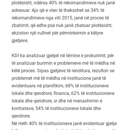
plotësisht, ndërsa 40% të rekomandimeve nuk janë
adresuar. Ajo që e vlen të theksohet se 34% të
rekomandimeve nga viti 2015, janë në proces të
zbatimit, që edhe pse nuk janë zbatuar plotësisht,
ekziston një vullnet për përmirësimin e këtyre
gjetjeve.
KDI ka analizuar gjetjet në lëmine e prokurimit, për
të analizuar burimin e problemeve më të mëdha në
këtë proces. Sipas gjetjeve të renditura, rezulton se
problemet më të mëdha në institucione janë të
evidentuara në planifikim, 68% të institucioneve
lokale dhe qendrore, financa, 62% të institucioneve
lokale dhe qendrore, si dhe në menaxhimin e
kontratave, 54% të institucioneve lokale dhe
qendrore.
Në rreth 40% të institucioneve janë evidentuar gjetje