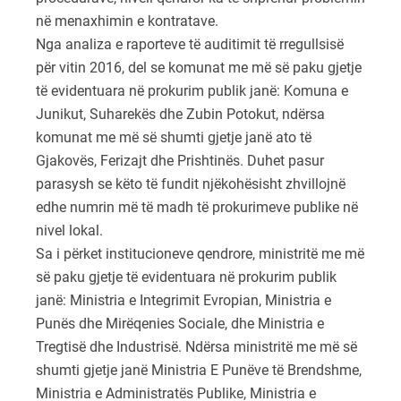
në menaxhimin e kontratave.
Nga analiza e raporteve të auditimit të rregullsisë
për vitin 2016, del se komunat me më së paku gjetje
të evidentuara në prokurim publik janë: Komuna e
Junikut, Suharekës dhe Zubin Potokut, ndërsa
komunat me më së shumti gjetje janë ato të
Gjakovës, Ferizajt dhe Prishtinës. Duhet pasur
parasysh se këto të fundit njëkohësisht zhvillojnë
edhe numrin më të madh të prokurimeve publike në
nivel lokal.
Sa i përket institucioneve qendrore, ministritë me më
së paku gjetje të evidentuara në prokurim publik
janë: Ministria e Integrimit Evropian, Ministria e
Punës dhe Mirëqenies Sociale, dhe Ministria e
Tregtisë dhe Industrisë. Ndërsa ministritë me më së
shumti gjetje janë Ministria E Punëve të Brendshme,
Ministria e Administratës Publike, Ministria e