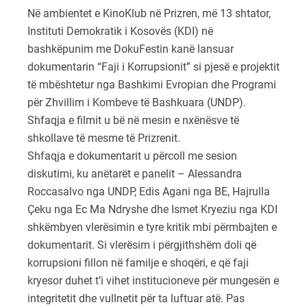
Në ambientet e KinoKlub në Prizren, më 13 shtator,
Instituti Demokratik i Kosovës (KDI) në
bashkëpunim me DokuFestin kanë lansuar
dokumentarin “Faji i Korrupsionit” si pjesë e projektit
të mbështetur nga Bashkimi Evropian dhe Programi
për Zhvillim i Kombeve të Bashkuara (UNDP).
Shfaqja e filmit u bë në mesin e nxënësve të
shkollave të mesme të Prizrenit.
Shfaqja e dokumentarit u përcoll me sesion
diskutimi, ku anëtarët e panelit – Alessandra
Roccasalvo nga UNDP, Edis Agani nga BE, Hajrulla
Çeku nga Ec Ma Ndryshe dhe Ismet Kryeziu nga KDI
shkëmbyen vlerësimin e tyre kritik mbi përmbajten e
dokumentarit. Si vlerësim i përgjithshëm doli që
korrupsioni fillon në familje e shoqëri, e që faji
kryesor duhet t’i vihet institucioneve për mungesën e
integritetit dhe vullnetit për ta luftuar atë. Pas