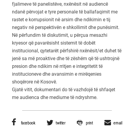
fjalimeve të panelistëve, nxënësit në audiencë
ndanë përvojat e tyre personale të ballafaqimit me
rastet e korrupsionit në arsim dhe ndikimin e tij
negativ në perspektivën e shkollimit dhe punësimit.
Në përfundim të diskutimit, u përçua mesazhi
kryesor që pavarësisht sistemit të dobët
institucional, qytetarët përfshirë nxënësit/et duhet të
jenë sa më proaktive dhe të zëshëm që të ushtrojnë
presion dhe ndikim në rritjen e integritetit të
institucioneve dhe avansimin e mirëqenies
shoqërore në Kosovë.
Gjatë vitit, dokumentari do të vazhdojë të shfaqet
me audienca dhe mediume të ndryshme.
facebook
twitter
print
email