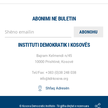
ABONIMI NE BULETIN
Shëno emailin
INSTITUTI DEMOKRATIK I KOSOVËS
Bajram Kelmendi n/45
10000 Prishtinë, Kosovë
Tel/Fax: +383 (0)38 248 038
info@kdi-kosova.org
Shfaq Adresën
© Kosova Democratic Institute - Të gjitha drejtat e rezervuara