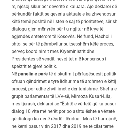
re, njësoj sikur për qeveritë e kaluara. Ajo deklaroi që
përkundër faktit se qeveria aktuale e ka zhvendosur
këtë temë poshtë në listën e saj të prioriteteve, sërish
dialogu gjen mënyrën për t’u ngjitur në krye të
agjendës shtetërore të Kosovës. Në fund, Haxholli
shtoi se për të përmbyllur suksesshëm këtë proces,
përveç koordinimit mes Kryeministrit dhe
Presidentes së vendit, nevojitet një konsensus i
spektrit të gjerë politik.
Në
panelin e parë
të diskutimit përfaqësuesit politik
ofruan qëndrimet e tyre lidhur me të ardhmen e këtij
procesi, por edhe zhvillimet e deritanishme. Shefja e
grupit parlamentar të LVV-së, Mimoza Kusari-Lila,
mes tjerash, deklaroi se “Është e vërtetë që ka pasur
dialog 10 vite më herët por po ashtu është e vërtetë
që dialogu ka qenë rëndë i lënduar. Mos të harrojmë,
ne kemi pasur vitin 2017 dhe 2019 në të cilat temë