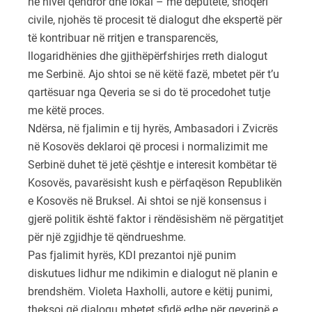
në nivel qendror dhe lokal – me deputetë, shoqëri
civile, njohës të procesit të dialogut dhe ekspertë për
të kontribuar në rritjen e transparencës,
llogaridhënies dhe gjithëpërfshirjes rreth dialogut
me Serbinë. Ajo shtoi se në këtë fazë, mbetet për t’u
qartësuar nga Qeveria se si do të procedohet tutje
me këtë proces.
Ndërsa, në fjalimin e tij hyrës, Ambasadori i Zvicrës
në Kosovës deklaroi që procesi i normalizimit me
Serbinë duhet të jetë çështje e interesit kombëtar të
Kosovës, pavarësisht kush e përfaqëson Republikën
e Kosovës në Bruksel. Ai shtoi se një konsensus i
gjerë politik është faktor i rëndësishëm në përgatitjet
për një zgjidhje të qëndrueshme.
Pas fjalimit hyrës, KDI prezantoi një punim
diskutues lidhur me ndikimin e dialogut në planin e
brendshëm. Violeta Haxholli, autore e këtij punimi,
theksoi që dialogu mbetet sfidë edhe për qeverinë e