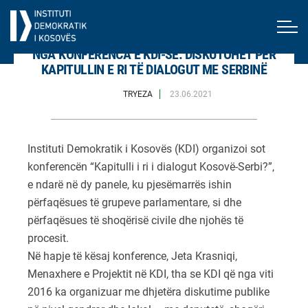
NGA KONFERENCA E KDI-SË: DISKUTOHET PËR
KAPITULLIN E RI TË DIALOGUT ME SERBINË
TRYEZA
23.06.2021
Instituti Demokratik i Kosovës (KDI) organizoi sot
konferencën “Kapitulli i ri i dialogut Kosovë-Serbi?”,
e ndarë në dy panele, ku pjesëmarrës ishin
përfaqësues të grupeve parlamentare, si dhe
përfaqësues të shoqërisë civile dhe njohës të
procesit.
Në hapje të kësaj konference, Jeta Krasniqi,
Menaxhere e Projektit në KDI, tha se KDI që nga viti
2016 ka organizuar me dhjetëra diskutime publike