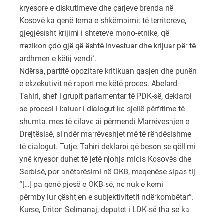
kryesore e diskutimeve dhe çarjeve brenda në
Kosovë ka qenë tema e shkëmbimit të territoreve,
gjegjësisht krijimi i shteteve mono-etnike, që
rrezikon çdo gjë që është investuar dhe krijuar për të
ardhmen e këtij vendi”.
Ndërsa, partitë opozitare kritikuan qasjen dhe punën
e ekzekutivit në raport me këtë proces. Abelard
Tahiri, shef i grupit parlamentar të PDK-së, deklaroi
se procesi i kaluar i dialogut ka sjellë përfitime të
shumta, mes të cilave ai përmendi Marrëveshjen e
Drejtësisë, si ndër marrëveshjet më të rëndësishme
të dialogut. Tutje, Tahiri deklaroi që beson se qëllimi
ynë kryesor duhet të jetë njohja midis Kosovës dhe
Serbisë, por anëtarësimi në OKB, meqenëse sipas tij
“[…] pa qenë pjesë e OKB-së, ne nuk e kemi
përmbyllur çështjen e subjektivitetit ndërkombëtar”.
Kurse, Driton Selmanaj, deputet i LDK-së tha se ka