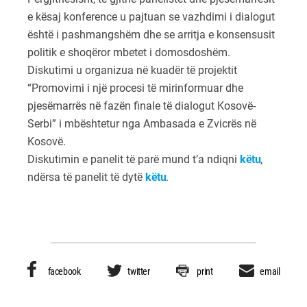
e kësaj konference u pajtuan se vazhdimi i dialogut
është i pashmangshëm dhe se arritja e konsensusit
politik e shoqëror mbetet i domosdoshëm.
Diskutimi u organizua në kuadër të projektit
“Promovimi i një procesi të mirinformuar dhe
pjesëmarrës në fazën finale të dialogut Kosovë-
Serbi” i mbështetur nga Ambasada e Zvicrës në
Kosovë.
Diskutimin e panelit të parë mund t’a ndiqni
këtu
,
ndërsa të panelit të dytë
këtu
.
facebook
twitter
print
email