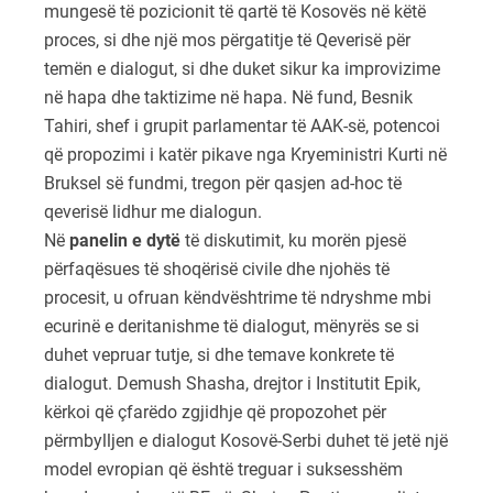
mungesë të pozicionit të qartë të Kosovës në këtë
proces, si dhe një mos përgatitje të Qeverisë për
temën e dialogut, si dhe duket sikur ka improvizime
në hapa dhe taktizime në hapa. Në fund, Besnik
Tahiri, shef i grupit parlamentar të AAK-së, potencoi
që propozimi i katër pikave nga Kryeministri Kurti në
Bruksel së fundmi, tregon për qasjen ad-hoc të
qeverisë lidhur me dialogun.
Në
panelin e dytë
të diskutimit, ku morën pjesë
përfaqësues të shoqërisë civile dhe njohës të
procesit, u ofruan këndvështrime të ndryshme mbi
ecurinë e deritanishme të dialogut, mënyrës se si
duhet vepruar tutje, si dhe temave konkrete të
dialogut. Demush Shasha, drejtor i Institutit Epik,
kërkoi që çfarëdo zgjidhje që propozohet për
përmbylljen e dialogut Kosovë-Serbi duhet të jetë një
model evropian që është treguar i suksesshëm