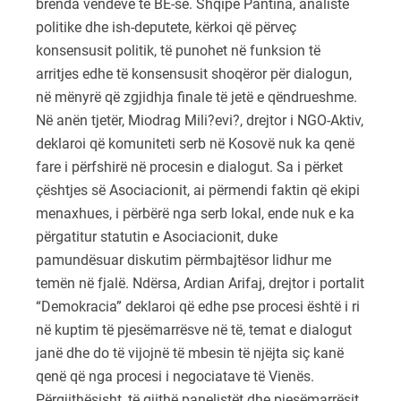
brenda vendeve të BE-së. Shqipe Pantina, analiste
politike dhe ish-deputete, kërkoi që përveç
konsensusit politik, të punohet në funksion të
arritjes edhe të konsensusit shoqëror për dialogun,
në mënyrë që zgjidhja finale të jetë e qëndrueshme.
Në anën tjetër, Miodrag Mili?evi?, drejtor i NGO-Aktiv,
deklaroi që komuniteti serb në Kosovë nuk ka qenë
fare i përfshirë në procesin e dialogut. Sa i përket
çështjes së Asociacionit, ai përmendi faktin që ekipi
menaxhues, i përbërë nga serb lokal, ende nuk e ka
përgatitur statutin e Asociacionit, duke
pamundësuar diskutim përmbajtësor lidhur me
temën në fjalë. Ndërsa, Ardian Arifaj, drejtor i portalit
“Demokracia” deklaroi që edhe pse procesi është i ri
në kuptim të pjesëmarrësve në të, temat e dialogut
janë dhe do të vijojnë të mbesin të njëjta siç kanë
qenë që nga procesi i negociatave të Vienës.
Përgjithësisht, të gjithë panelistët dhe pjesëmarrësit