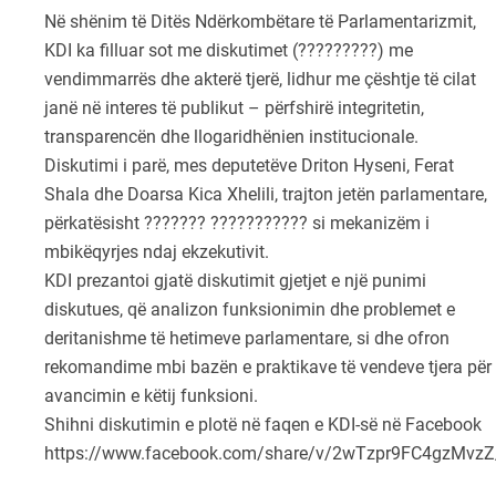
Në shënim të Ditës Ndërkombëtare të Parlamentarizmit,
KDI ka filluar sot me diskutimet (?????????) me
vendimmarrës dhe akterë tjerë, lidhur me çështje të cilat
janë në interes të publikut – përfshirë integritetin,
transparencën dhe llogaridhënien institucionale.
Diskutimi i parë, mes deputetëve Driton Hyseni, Ferat
Shala dhe Doarsa Kica Xhelili, trajton jetën parlamentare,
përkatësisht ??????? ??????????? si mekanizëm i
mbikëqyrjes ndaj ekzekutivit.
KDI prezantoi gjatë diskutimit gjetjet e një punimi
diskutues, që analizon funksionimin dhe problemet e
deritanishme të hetimeve parlamentare, si dhe ofron
rekomandime mbi bazën e praktikave të vendeve tjera për
avancimin e këtij funksioni.
Shihni diskutimin e plotë në faqen e KDI-së në Facebook
https://www.facebook.com/share/v/2wTzpr9FC4gzMvzZ