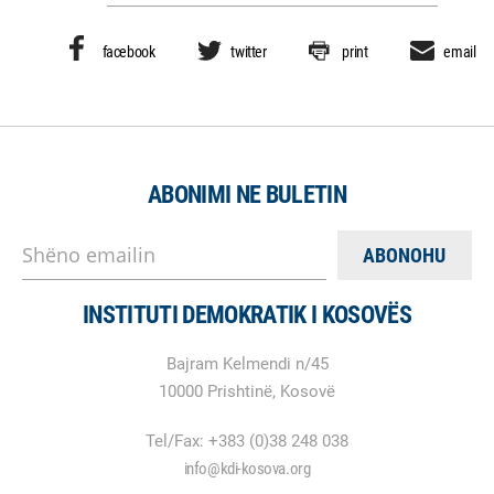
facebook
twitter
print
email
ABONIMI NE BULETIN
Shëno emailin
INSTITUTI DEMOKRATIK I KOSOVËS
Bajram Kelmendi n/45
10000 Prishtinë, Kosovë
Tel/Fax: +383 (0)38 248 038
info@kdi-kosova.org