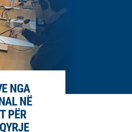
VE NGA
NAL NË
T PËR
ËQYRJE