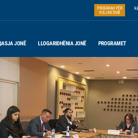
k
PROGRAMI PËR
VULLNETARË
QASJA JONË
LLOGARIDHËNIA JONË
PROGRAMET