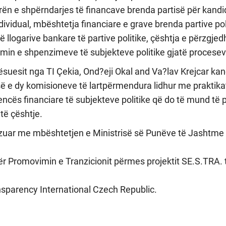
yrën e shpërndarjes të financave brenda partisë për kand
ndividual, mbështetja financiare e grave brenda partive pol
ë llogarive bankare të partive politike, çështja e përzgje
imin e shpenzimeve të subjekteve politike gjatë procese
ësuesit nga TI Çekia, Ond?eji Okal and Va?lav Krejcar kan
ë e dy komisioneve të lartpërmendura lidhur me praktikat
rencës financiare të subjekteve politike që do të mund të 
ëtë çështje.
zuar me mbështetjen e Ministrisë së Punëve të Jashtme
ër Promovimin e Tranzicionit përmes projektit SE.S.TRA.
parency International Czech Republic.