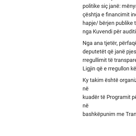
politike siç janë: mën
çështja e financimit i
hapje/ bërjen publike t
nga Kuvendi për audit
Nga ana tjetër, përfaq
deputetët që janë pjes
rregullimit të transpa
Ligjin që e rregullon k
Ky takim është organi
në
kuadër të Programit p
në
bashkëpunim me Trans