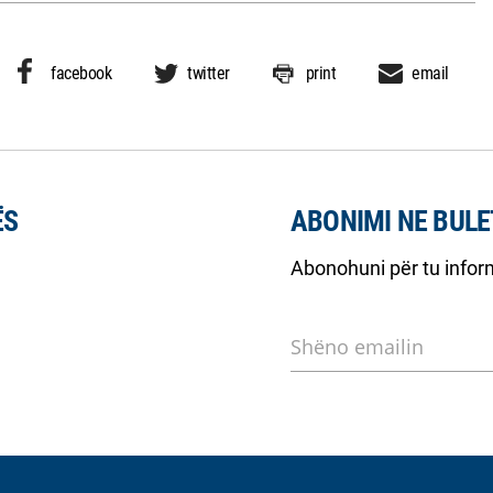
facebook
twitter
print
email
ËS
ABONIMI NE BULE
Abonohuni për tu inform
Shëno emailin