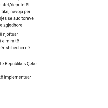
idatët/deputetët,
itike, nevoja për
dhjes së auditorëve
ve zgjedhore.
ë njoftuar
 e mira të
përfshiheshin në
 të Republikës Çeke
 të implementuar