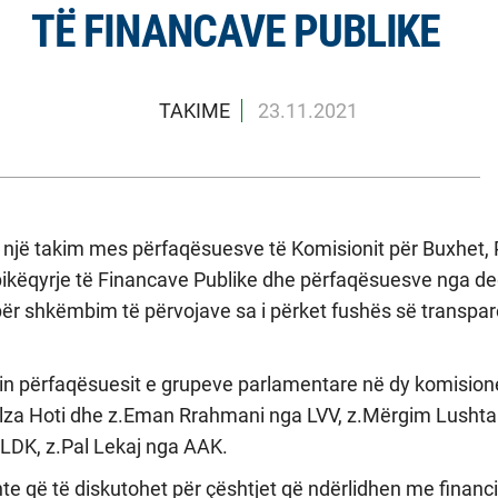
TË FINANCAVE PUBLIKE
TAKIME
23.11.2021
r një takim mes përfaqësuesve të Komisionit për Buxhet,
ikëqyrje të Financave Publike dhe përfaqësuesve nga d
 për shkëmbim të përvojave sa i përket fushës së transpa
ishin përfaqësuesit e grupeve parlamentare në dy komisio
llza Hoti dhe z.Eman Rrahmani nga LVV, z.Mërgim Lushta
LDK, z.Pal Lekaj nga AAK.
 ishte që të diskutohet për çështjet që ndërlidhen me finan