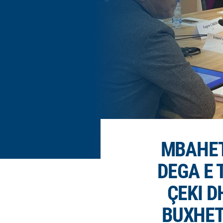
MBAHET
DEGA E
ÇEKI D
BUXHET