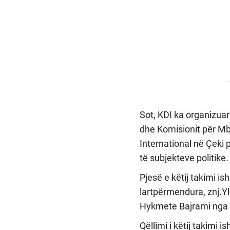
Sot, KDI ka organizua
dhe Komisionit për Mb
International në Çeki
të subjekteve politike.
Pjesë e këtij takimi 
lartpërmendura, znj.Y
Hykmete Bajrami nga 
Qëllimi i këtij takimi