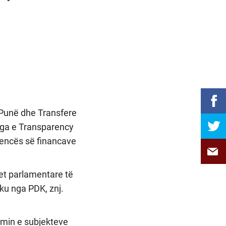
 Punë dhe Transfere
ega e Transparency
rencës së financave
net parlamentare të
ku nga PDK, znj.
cimin e subjekteve