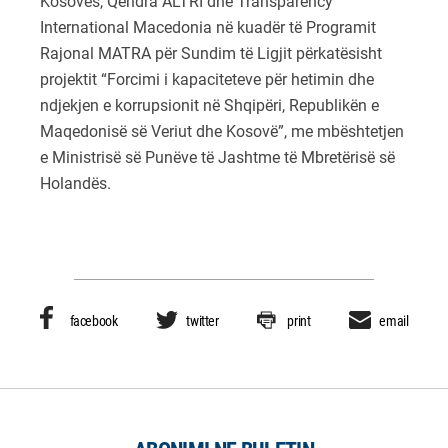
Kosovës, Qendra ALTRI dhe Transparency
International Macedonia në kuadër të Programit
Rajonal MATRA për Sundim të Ligjit përkatësisht
projektit “Forcimi i kapaciteteve për hetimin dhe
ndjekjen e korrupsionit në Shqipëri, Republikën e
Maqedonisë së Veriut dhe Kosovë”, me mbështetjen
e Ministrisë së Punëve të Jashtme të Mbretërisë së
Holandës.
facebook
twitter
print
email