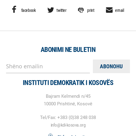
facebook
twitter
print
email
ABONIMI NE BULETIN
Shëno emailin
INSTITUTI DEMOKRATIK I KOSOVËS
Bajram Kelmendi n/45
10000 Prishtinë, Kosovë
Tel/Fax: +383 (0)38 248 038
info@kdi-kosova.org