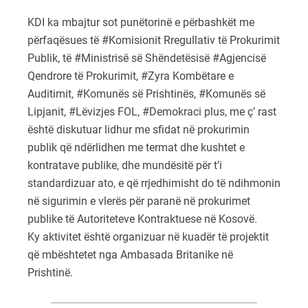
KDI ka mbajtur sot punëtorinë e përbashkët me
përfaqësues të #Komisionit Rregullativ të Prokurimit
Publik, të #Ministrisë së Shëndetësisë #Agjencisë
Qendrore të Prokurimit, #Zyra Kombëtare e
Auditimit, #Komunës së Prishtinës, #Komunës së
Lipjanit, #Lëvizjes FOL, #Demokraci plus, me ç’ rast
është diskutuar lidhur me sfidat në prokurimin
publik që ndërlidhen me termat dhe kushtet e
kontratave publike, dhe mundësitë për t’i
standardizuar ato, e që rrjedhimisht do të ndihmonin
në sigurimin e vlerës për paranë në prokurimet
publike të Autoriteteve Kontraktuese në Kosovë.
Ky aktivitet është organizuar në kuadër të projektit
që mbështetet nga Ambasada Britanike në
Prishtinë.