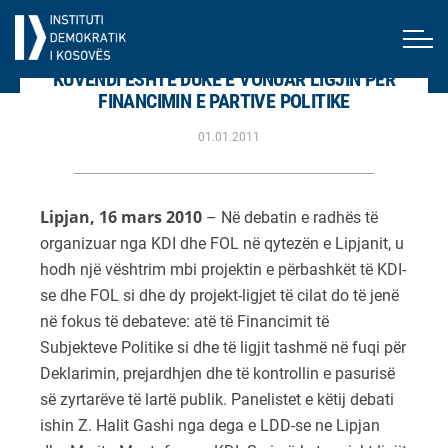
KUVENDI ËSHTË DUKE E VONUAR LIGJIN PËR
FINANCIMIN E PARTIVE POLITIKE
01.01.2011
Lipjan, 16 mars 2010
– Në debatin e radhës të
organizuar nga KDI dhe FOL në qytezën e Lipjanit, u
hodh një vështrim mbi projektin e përbashkët të KDI-
se dhe FOL si dhe dy projekt-ligjet të cilat do të jenë
në fokus të debateve: atë të Financimit të
Subjekteve Politike si dhe të ligjit tashmë në fuqi për
Deklarimin, prejardhjen dhe të kontrollin e pasurisë
së zyrtarëve të lartë publik. Panelistet e këtij debati
ishin Z. Halit Gashi nga dega e LDD-se ne Lipjan