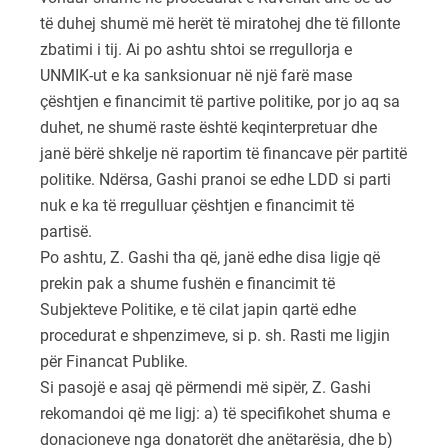
të duhej shumë më herët të miratohej dhe të fillonte
zbatimi i tij. Ai po ashtu shtoi se rregullorja e
UNMIK-ut e ka sanksionuar në një farë mase
çështjen e financimit të partive politike, por jo aq sa
duhet, ne shumë raste është keqinterpretuar dhe
janë bërë shkelje në raportim të financave për partitë
politike. Ndërsa, Gashi pranoi se edhe LDD si parti
nuk e ka të rregulluar çështjen e financimit të
partisë.
Po ashtu, Z. Gashi tha që, janë edhe disa ligje që
prekin pak a shume fushën e financimit të
Subjekteve Politike, e të cilat japin qartë edhe
procedurat e shpenzimeve, si p. sh. Rasti me ligjin
për Financat Publike.
Si pasojë e asaj që përmendi më sipër, Z. Gashi
rekomandoi që me ligj: a) të specifikohet shuma e
donacioneve nga donatorët dhe anëtarësia, dhe b)