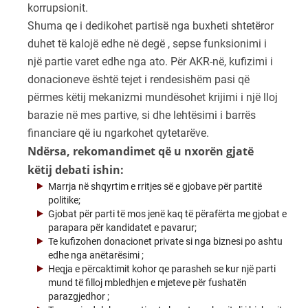
korrupsionit.
Shuma qe i dedikohet partisë nga buxheti shtetëror
duhet të kalojë edhe në degë , sepse funksionimi i
një partie varet edhe nga ato. Për AKR-në, kufizimi i
donacioneve është tejet i rendesishëm pasi që
përmes këtij mekanizmi mundësohet krijimi i një lloj
barazie në mes partive, si dhe lehtësimi i barrës
financiare që iu ngarkohet qytetarëve.
Ndërsa, rekomandimet që u nxorën gjatë
këtij debati ishin:
Marrja në shqyrtim e rritjes së e gjobave për partitë
politike;
Gjobat për parti të mos jenë kaq të përafërta me gjobat e
parapara për kandidatet e pavarur;
Te kufizohen donacionet private si nga biznesi po ashtu
edhe nga anëtarësimi ;
Heqja e përcaktimit kohor qe parasheh se kur një parti
mund të filloj mbledhjen e mjeteve për fushatën
parazgjedhor ;