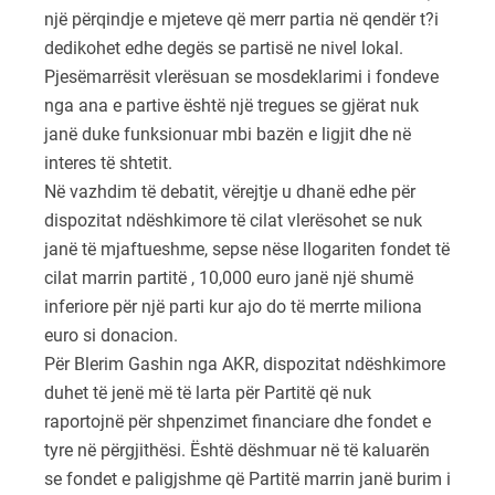
një përqindje e mjeteve që merr partia në qendër t?i
dedikohet edhe degës se partisë ne nivel lokal.
Pjesëmarrësit vlerësuan se mosdeklarimi i fondeve
nga ana e partive është një tregues se gjërat nuk
janë duke funksionuar mbi bazën e ligjit dhe në
interes të shtetit.
Në vazhdim të debatit, vërejtje u dhanë edhe për
dispozitat ndëshkimore të cilat vlerësohet se nuk
janë të mjaftueshme, sepse nëse llogariten fondet të
cilat marrin partitë , 10,000 euro janë një shumë
inferiore për një parti kur ajo do të merrte miliona
euro si donacion.
Për Blerim Gashin nga AKR, dispozitat ndëshkimore
duhet të jenë më të larta për Partitë që nuk
raportojnë për shpenzimet financiare dhe fondet e
tyre në përgjithësi. Është dëshmuar në të kaluarën
se fondet e paligjshme që Partitë marrin janë burim i