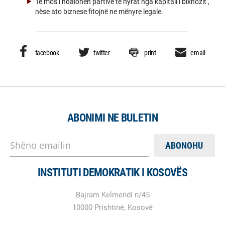
Te mos i ndalohen partive te hyrat nga kapitali i bixhozit ,
nëse ato biznese fitojnë ne mënyre legale.
facebook
twitter
print
email
ABONIMI NE BULETIN
Shëno emailin
INSTITUTI DEMOKRATIK I KOSOVËS
Bajram Kelmendi n/45
10000 Prishtinë, Kosovë