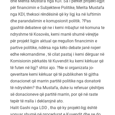
dhe Merita Mustafa nga KDI. Sa i përket projekt-ligjit
për financimin e Subjekteve Politike, Merita Mustafa
nga KDI, theksoi rëndësinë që ky ligj ka në luftimin
dhe parandalimin e korrupsionit politik. ?Pas
gjashtë debateve që ne i kemi mbajtur në komuna te
ndryshme të Kosovës, kemi marrë shumë vërejtje
për projekt ligjin aktual qe rregullon financimin e
partive politike, ndërsa nga këto debate janë nxjerr
edhe rekomandime , të cilat pastaj i kemi dërguar në
Komisionin përkatës të Kuvendit ku kemi kërkuar që
të futen në ligj? shtoi ajo. ?Ne si organizata jo-
qeveritare kemi kërkuar që të publikohen të gjitha
donacionet që marrin partitë politike nga donatorë
të ndryshëm? tha Mustafa, duke iu referuar çështjes
së donacioneve që partitë marrin, por që në raste
tepër të rralla i deklarojnë ato.
Halit Gashi nga LDD , tha që ky projekt-ligj është
vonuar shumë në procedurat e Kuvendit dhe se do