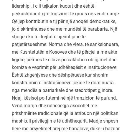
lidershipi, i cili tejkalon kuotat dhe është i
përkushtuar drejtë fuqizimit të gruas në vendimarrje.
Që jep kontributin e tij për një shoqëri demokratike,
jo diskriminuese dhe me mundësi të barabarta. Një
shoqëri ku të drejtat e njeriut janë të
patjetërsueshme. Norma dhe vlera, të sanksionuara,
me Kushtetutën e Kosovës dhe të përcjella me akte
ligjore, përmes të cilave përcaktohen obligimet dhe
korniza e veprimit për udhëheqësit e institucioneve.
Është zhgënjyese dhe dëshpëruese kur shohim
konstituimin e institucioneve lokale të dominuara
nga mendësia patriarkale dhe steorotipet gjinore.
Ndaj, kësisoj po futemi në një tranzicion të pafund.
Vendimarrja dhe udhëheqja asocohet me
pritshmëritë tradicionale që ia atribuon një politikani
mashkull privilegjin e të udhëhequrit. Madje shpesh
herë me arsyetimet prej më banalave, duke u bazuar