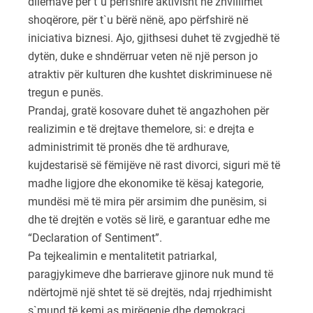
dilemave për t`u përfshirë aktivisht në zhvillimet
shoqërore, për t`u bërë nënë, apo përfshirë në
iniciativa biznesi. Ajo, gjithsesi duhet të zvgjedhë të
dytën, duke e shndërruar veten në një person jo
atraktiv për kulturen dhe kushtet diskriminuese në
tregun e punës.
Prandaj, gratë kosovare duhet të angazhohen për
realizimin e të drejtave themelore, si: e drejta e
administrimit të pronës dhe të ardhurave,
kujdestarisë së fëmijëve në rast divorci, siguri më të
madhe ligjore dhe ekonomike të kësaj kategorie,
mundësi më të mira për arsimim dhe punësim, si
dhe të drejtën e votës së lirë, e garantuar edhe me
“Declaration of Sentiment”.
Pa tejkealimin e mentalitetit patriarkal,
paragjykimeve dhe barrierave gjinore nuk mund të
ndërtojmë një shtet të së drejtës, ndaj rrjedhimisht
s`mund të kemi as mirëqenie dhe demokraci