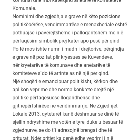
komunal dhe mbi katërqind anëtarë të komiteteve
Komunale.
Nominimi dhe zgjedhja e grave në këto pozicione
politikëbërëse, vendimmarrëse e menaxheriale është
pothuajse i pavërejtshëme i pallogaritshëm me një
përfaqësim simbolik prej katër apo pesë për qind.
Po të mos ishte numri i madh i drejtorive, përqindja
e grave në pozitat për kryesues së Kuvendeve,
nënkryetarëve të komunave dhe anëtarëve të
komiteteve s`do të arrinte as në një për qind.
Një shoqëri e emancipuar politikisht, kërkon dhe
aplikon veprime dhe norma konkrete drejtë një
politike përfaqësuese llogaridhënse dhe
gjithëpërfshirëse në vendimmarrje. Në Zgjedhjet
Lokale 2013, qytetarët kanë dëshmuar se dinë të
sjellin ndryshime me votën e tyre, duke u besuar të
zgjedhurve, se do t`i adresojnë brengat dhe të
priturat. Ndër pritjet ka qenë edhe veprimi i një