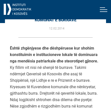
KOMUNAT E BURRAVE
12.02.2014
Është zhgënjyese dhe dëshpëruese kur shohim
konstituimin e institucioneve lokale të dominuara
nga mendësia patriarkale dhe steorotipet gjinore.
Ky fillim vit nisi në shenjë të burrave. Takimi
ndërmjet Qeverisë së Kosovës dhe asaj të
Shqipërisë, një Lidhje e re e Prizrenit e burrave.
Kryesues të Kuvendeve komunale dhe nënkryetar,
gjithashtu burra. Drejtorët në qeveritë lokale, burra.
Ndaj logjikisht shtrohen disa dilema dhe pyetje:
Nëse zgjodhëm e rizgjodhëm burra në komunat