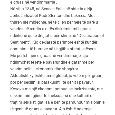
e gruas në vendimmarrje .
Në vitin 1848, në Seneca Falls në shtetin e Nju
Jorkut, Elizabet Kadi Stenton dhe Lukrecia Mot
thirrën një mbledhje, në të cilën për herë të parë u
vendos në rendin e ditës diskriminimi i gruas,
ndërkohë që të drejtat u përfshinë në ”Declaration of
Sentiment”. Kjo deklaratë parimore është kundër
dominimit të burrave në të gjitha sferat jetësore.
Me përfshirjen e gruas në vendimmarje, ajo
ndihmohet të jetë e pavarur dhe e gatshme për
veprim politik ekonomik dhe shoqëror.
Aktualisht ky është trend global, jo vetëm për gruan,
por për secilin, si parakusht i të qenit i pavarur.
Kosova me një ekonomi pothuajse inekzistente, me
diskriminim gjinor të theksuar si dhe kulturë e
trajtim seksist, gati sa e bën të pamundur misionin e
të qenit të gruas e pavarur. Ajo është ndërmjet