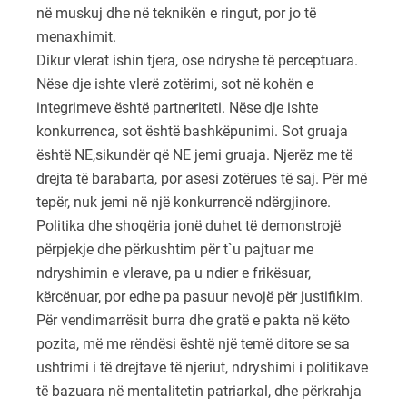
në muskuj dhe në teknikën e ringut, por jo të
menaxhimit.
Dikur vlerat ishin tjera, ose ndryshe të perceptuara.
Nëse dje ishte vlerë zotërimi, sot në kohën e
integrimeve është partneriteti. Nëse dje ishte
konkurrenca, sot është bashkëpunimi. Sot gruaja
është NE,sikundër që NE jemi gruaja. Njerëz me të
drejta të barabarta, por asesi zotërues të saj. Për më
tepër, nuk jemi në një konkurrencë ndërgjinore.
Politika dhe shoqëria jonë duhet të demonstrojë
përpjekje dhe përkushtim për t`u pajtuar me
ndryshimin e vlerave, pa u ndier e frikësuar,
kërcënuar, por edhe pa pasuur nevojë për justifikim.
Për vendimarrësit burra dhe gratë e pakta në këto
pozita, më me rëndësi është një temë ditore se sa
ushtrimi i të drejtave të njeriut, ndryshimi i politikave
të bazuara në mentalitetin patriarkal, dhe përkrahja