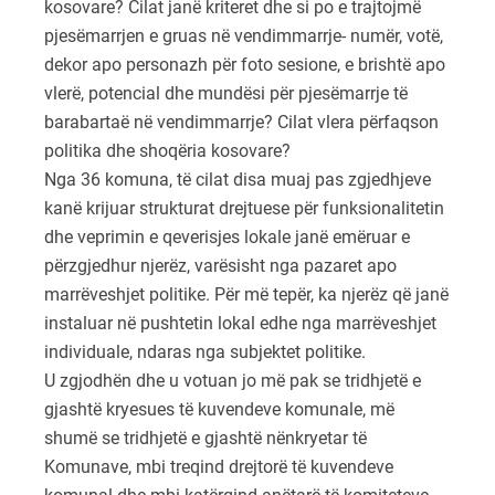
kosovare? Cilat janë kriteret dhe si po e trajtojmë
pjesëmarrjen e gruas në vendimmarrje- numër, votë,
dekor apo personazh për foto sesione, e brishtë apo
vlerë, potencial dhe mundësi për pjesëmarrje të
barabartaë në vendimmarrje? Cilat vlera përfaqson
politika dhe shoqëria kosovare?
Nga 36 komuna, të cilat disa muaj pas zgjedhjeve
kanë krijuar strukturat drejtuese për funksionalitetin
dhe veprimin e qeverisjes lokale janë emëruar e
përzgjedhur njerëz, varësisht nga pazaret apo
marrëveshjet politike. Për më tepër, ka njerëz që janë
instaluar në pushtetin lokal edhe nga marrëveshjet
individuale, ndaras nga subjektet politike.
U zgjodhën dhe u votuan jo më pak se tridhjetë e
gjashtë kryesues të kuvendeve komunale, më
shumë se tridhjetë e gjashtë nënkryetar të
Komunave, mbi treqind drejtorë të kuvendeve