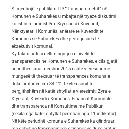
Si rrjedhojë e publikimit të “Transparometrit” në
Komunën e Suharekës u mbajte një tryezë diskutimi
ku ishin te pranishëm: Kryesuesi i Kuvendit,
Nënkryetari i Komunës, anëtarë të Kuvendit të
Komunës së Suharekës dhe përfaqësues të
ekzekutivit komunal.
Ky takim pati si qellim ngritjen e nivelit te
transparencës ne Komunën e Suharekës, e cila gjatë
periudhës janar-qershor 2015 është vlerësuar me
mungesë të theksuar të transparencës komunale
duke arritur vetëm 34.1% të vlerësimit të
përgjithshëm në katër shtyllat e vlerësimit: Zyra e
Kryetarit, Kuvendi i Komunës, Financat Komunale
dhe transparenca në Konsultime me Publikun
(secila nga katër shtyllat përmban nga 11 indikator).
Në këtë periudhë komuna e Suharekës ka qëndruar
më dobët në transparencën e financave duke arritur