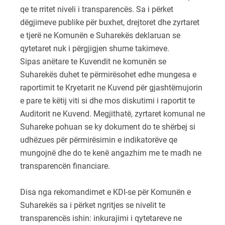
qe te rritet niveli i transparencës. Sa i përket
dëgjimeve publike për buxhet, drejtoret dhe zyrtaret
e tjerë ne Komunën e Suharekës deklaruan se
qytetaret nuk i përgjigjen shume takimeve.
Sipas anëtare te Kuvendit ne komunën se
Suharekës duhet te përmirësohet edhe mungesa e
raportimit te Kryetarit ne Kuvend për gjashtëmujorin
e pare te këtij viti si dhe mos diskutimi i raportit te
Auditorit ne Kuvend. Megjithatë, zyrtaret komunal ne
Suhareke pohuan se ky dokument do te shërbej si
udhëzues për përmirësimin e indikatorëve qe
mungojnë dhe do te kenë angazhim me te madh ne
transparencën financiare.
Disa nga rekomandimet e KDI-se për Komunën e
Suharekës sa i përket ngritjes se nivelit te
transparencës ishin: inkurajimi i qytetareve ne