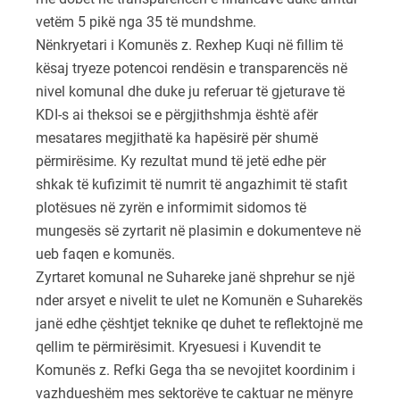
vetëm 5 pikë nga 35 të mundshme.
Nënkryetari i Komunës z. Rexhep Kuqi në fillim të
kësaj tryeze potencoi rendësin e transparencës në
nivel komunal dhe duke ju referuar të gjeturave të
KDI-s ai theksoi se e përgjithshmja është afër
mesatares megjithatë ka hapësirë për shumë
përmirësime. Ky rezultat mund të jetë edhe për
shkak të kufizimit të numrit të angazhimit të stafit
plotësues në zyrën e informimit sidomos të
mungesës së zyrtarit në plasimin e dokumenteve në
ueb faqen e komunës.
Zyrtaret komunal ne Suhareke janë shprehur se një
nder arsyet e nivelit te ulet ne Komunën e Suharekës
janë edhe çështjet teknike qe duhet te reflektojnë me
qellim te përmirësimit. Kryesuesi i Kuvendit te
Komunës z. Refki Gega tha se nevojitet koordinim i
vazhdueshëm mes sektorëve te caktuar ne mënyre