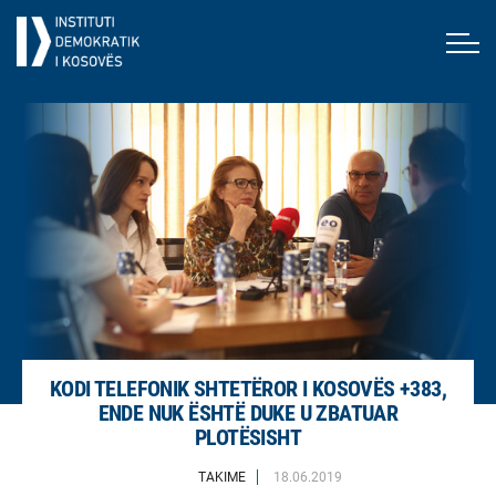
KODI TELEFONIK SHTETËROR I KOSOVËS +383,
ENDE NUK ËSHTË DUKE U ZBATUAR
PLOTËSISHT
TAKIME
18.06.2019