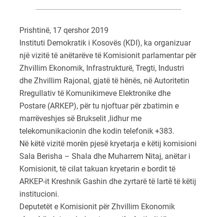
Prishtinë, 17 qershor 2019
Instituti Demokratik i Kosovës (KDI), ka organizuar
një vizitë të anëtarëve të Komisionit parlamentar për
Zhvillim Ekonomik, Infrastrukturë, Tregti, Industri
dhe Zhvillim Rajonal, gjatë të hënës, në Autoritetin
Rregullativ të Komunikimeve Elektronike dhe
Postare (ARKEP), për tu njoftuar për zbatimin e
marrëveshjes së Brukselit ,lidhur me
telekomunikacionin dhe kodin telefonik +383.
Në këtë vizitë morën pjesë kryetarja e këtij komisioni
Sala Berisha – Shala dhe Muharrem Nitaj, anëtar i
Komisionit, të cilat takuan kryetarin e bordit të
ARKEP-it Kreshnik Gashin dhe zyrtarë të lartë të këtij
institucioni.
Deputetët e Komisionit për Zhvillim Ekonomik