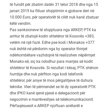
të fundit për zbatim datën 31 tetor 2018 dhe nga 15
janari 2019 ka filluar shqiptimin e gjobave deri në
10.000 Euro, për operatorët të cilët nuk kanë zbatuar
këtë vendim.
Pas sanksioneve të shqiptuara nga ARKEP, PTK ka
arritur të zbatojë kodin shtetëror të Kosovës +383,
vetëm në një fazë. Edhe pse kodi i Monakos +377
nuk është në përdorim nga ky operator thirrjet
ndërkombëtare vazhdojnë të realizohen nëpërmjet
Monako-së, siç ka ndodhur para marrjes së kodit
shtetëror të Kosovës. Si rezultat i kësaj, PTK shënon
humbje dhe nuk përfiton nga kodi telefonik
shtetëror, për arsye të mos përgatitjeve të duhura
teknike. Vlen të përmendet se të dy operatorët PTK
dhe IPKO kanë qenë pjesë e delegacionit për
negocimin e marrëveshjes së telekomunikacionit.
Përfaqësuesit e ARKEP njoftuan anëtarët e