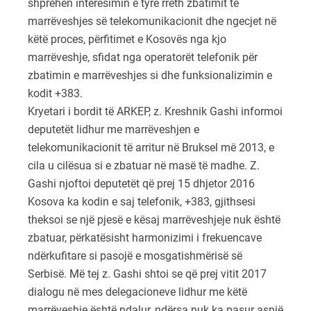
shprehën interesimin e tyre rreth zbatimit të
marrëveshjes së telekomunikacionit dhe ngecjet në
këtë proces, përfitimet e Kosovës nga kjo
marrëveshje, sfidat nga operatorët telefonik për
zbatimin e marrëveshjes si dhe funksionalizimin e
kodit +383.
Kryetari i bordit të ARKEP, z. Kreshnik Gashi informoi
deputetët lidhur me marrëveshjen e
telekomunikacionit të arritur në Bruksel më 2013, e
cila u cilësua si e zbatuar në masë të madhe. Z.
Gashi njoftoi deputetët që prej 15 dhjetor 2016
Kosova ka kodin e saj telefonik, +383, gjithsesi
theksoi se një pjesë e kësaj marrëveshjeje nuk është
zbatuar, përkatësisht harmonizimi i frekuencave
ndërkufitare si pasojë e mosgatishmërisë së
Serbisë. Më tej z. Gashi shtoi se që prej vitit 2017
dialogu në mes delegacioneve lidhur me këtë
marrëveshje është ndalur, ndërsa nuk ka pasur asnjë