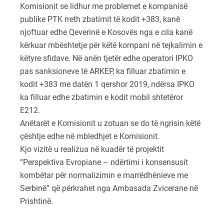
Komisionit se lidhur me problemet e kompanisë
publike PTK rreth zbatimit të kodit +383, kanë
njoftuar edhe Qeverinë e Kosovës nga e cila kanë
kërkuar mbështetje për këtë kompani në tejkalimin e
këtyre sfidave. Në anën tjetër edhe operatori IPKO
pas sanksioneve të ARKEP, ka filluar zbatimin e
kodit +383 me datën 1 qershor 2019, ndërsa IPKO
ka filluar edhe zbatimin e kodit mobil shtetëror
E212.
Anëtarët e Komisionit u zotuan se do të ngrisin këtë
çështje edhe në mbledhjet e Komisionit.
Kjo vizitë u realizua në kuadër të projektit
“Perspektiva Evropiane – ndërtimi i konsensusit
kombëtar për normalizimin e marrëdhënieve me
Serbinë” që përkrahet nga Ambasada Zvicerane në
Prishtinë.