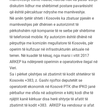
diskutim lidhur me shërbimet postare pavarësisht
që është përcaktuar ndryshe me marrëveshje.
Në anën tjetër shteti i Kosovës ka zbatuar pjesën e
marrëveshjes për dhënien e autorizimit të
përkohshëm një kompanie të re serbe për shërbime
të telefonisë mobile. Ky autorizim është dhënë në
përputhje me kornizën rregullatore të Kosovës, për
operim të kufizuar në infrastrukturën aktuale në
terren. Në kuadër të kësaj, nga marsi i vitit 2017
ARKEP ka ndërprerë operimin e operatorëve ilegal në
Veri.
Sa i përket çështjes së zbatimit të kodit shtetëror të
Kosovës +383, z. Gashi njoftoi deputetët se
operatorët ekonomik në Kosovë PTK dhe IPKO janë
përballur me sfida në adoptimin e këtij kodi dhe të
njëjtit kanë kërkuar disa herë shtyrje të afatit të
zbatimit të kodit +383. ARKEP ka vendosur si afat