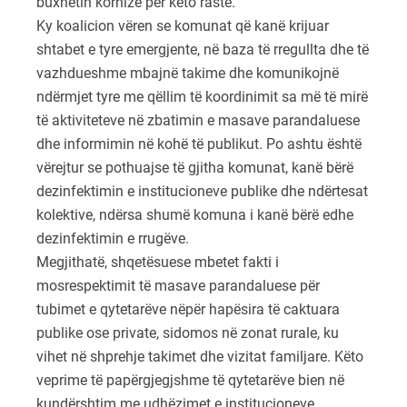
buxhetin kornizë për këto raste.
Ky koalicion vëren se komunat që kanë krijuar
shtabet e tyre emergjente, në baza të rregullta dhe të
vazhdueshme mbajnë takime dhe komunikojnë
ndërmjet tyre me qëllim të koordinimit sa më të mirë
të aktiviteteve në zbatimin e masave parandaluese
dhe informimin në kohë të publikut. Po ashtu është
vërejtur se pothuajse të gjitha komunat, kanë bërë
dezinfektimin e institucioneve publike dhe ndërtesat
kolektive, ndërsa shumë komuna i kanë bërë edhe
dezinfektimin e rrugëve.
Megjithatë, shqetësuese mbetet fakti i
mosrespektimit të masave parandaluese për
tubimet e qytetarëve nëpër hapësira të caktuara
publike ose private, sidomos në zonat rurale, ku
vihet në shprehje takimet dhe vizitat familjare. Këto
veprime të papërgjegjshme të qytetarëve bien në
kundërshtim me udhëzimet e institucioneve