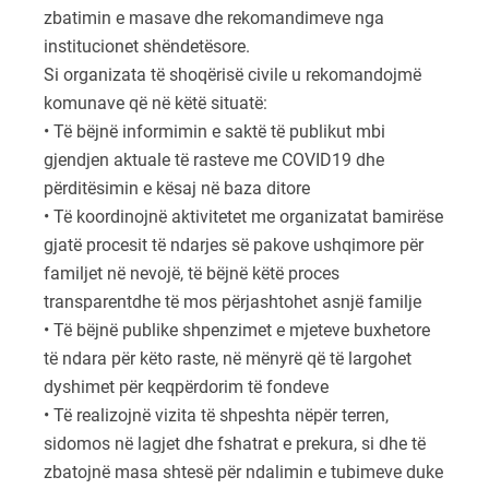
zbatimin e masave dhe rekomandimeve nga
institucionet shëndetësore.
Si organizata të shoqërisë civile u rekomandojmë
komunave që në këtë situatë:
• Të bëjnë informimin e saktë të publikut mbi
gjendjen aktuale të rasteve me COVID19 dhe
përditësimin e kësaj në baza ditore
• Të koordinojnë aktivitetet me organizatat bamirëse
gjatë procesit të ndarjes së pakove ushqimore për
familjet në nevojë, të bëjnë këtë proces
transparentdhe të mos përjashtohet asnjë familje
• Të bëjnë publike shpenzimet e mjeteve buxhetore
të ndara për këto raste, në mënyrë që të largohet
dyshimet për keqpërdorim të fondeve
• Të realizojnë vizita të shpeshta nëpër terren,
sidomos në lagjet dhe fshatrat e prekura, si dhe të
zbatojnë masa shtesë për ndalimin e tubimeve duke