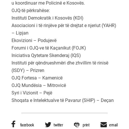
u koordinuar me Policinë e Kosovës.
OJQ-të përkrahëse:
Instituti Demokratik i Kosovës (KDI)
Asociacioni i të rinjëve për të drejtat e njeriut (YAHR)
– Lipjan
Ekovizioni – Podujevë
Forumi i OJQ-ve të Kaçanikut (FOJK)
Iniciativa Qytetare Skenderaj (IQS)
Instituti për qëndrueshmëri dhe zhvillim të rinisë
(ISDY) – Prizren
OJQ Fortesa – Kamenicë
OJQ Mundësia – Mitrovicë
Syri i Vizionit – Pejë
Shoqata e Intelektualve të Pavarur (SHIP) – Deçan
facebook
twitter
print
email