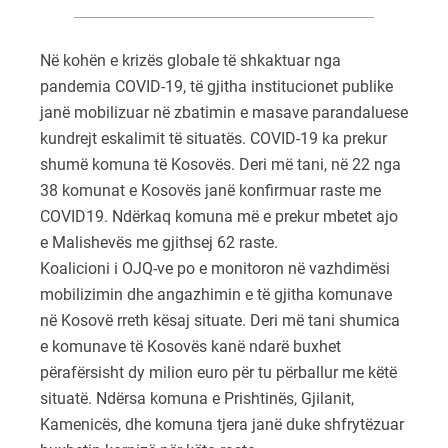
Në kohën e krizës globale të shkaktuar nga
pandemia COVID-19, të gjitha institucionet publike
janë mobilizuar në zbatimin e masave parandaluese
kundrejt eskalimit të situatës. COVID-19 ka prekur
shumë komuna të Kosovës. Deri më tani, në 22 nga
38 komunat e Kosovës janë konfirmuar raste me
COVID19. Ndërkaq komuna më e prekur mbetet ajo
e Malishevës me gjithsej 62 raste.
Koalicioni i OJQ-ve po e monitoron në vazhdimësi
mobilizimin dhe angazhimin e të gjitha komunave
në Kosovë rreth kësaj situate. Deri më tani shumica
e komunave të Kosovës kanë ndarë buxhet
përafërsisht dy milion euro për tu përballur me këtë
situatë. Ndërsa komuna e Prishtinës, Gjilanit,
Kamenicës, dhe komuna tjera janë duke shfrytëzuar