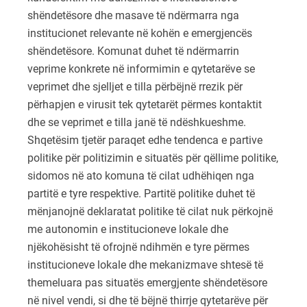
shëndetësore dhe masave të ndërmarra nga
institucionet relevante në kohën e emergjencës
shëndetësore. Komunat duhet të ndërmarrin
veprime konkrete në informimin e qytetarëve se
veprimet dhe sjelljet e tilla përbëjnë rrezik për
përhapjen e virusit tek qytetarët përmes kontaktit
dhe se veprimet e tilla janë të ndëshkueshme.
Shqetësim tjetër paraqet edhe tendenca e partive
politike për politizimin e situatës për qëllime politike,
sidomos në ato komuna të cilat udhëhiqen nga
partitë e tyre respektive. Partitë politike duhet të
mënjanojnë deklaratat politike të cilat nuk përkojnë
me autonomin e institucioneve lokale dhe
njëkohësisht të ofrojnë ndihmën e tyre përmes
institucioneve lokale dhe mekanizmave shtesë të
themeluara pas situatës emergjente shëndetësore
në nivel vendi, si dhe të bëjnë thirrje qytetarëve për