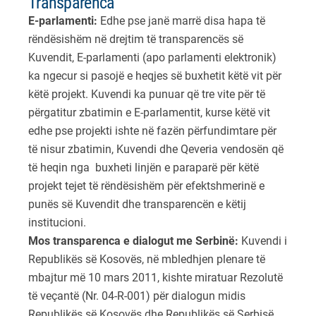
Transparenca
E-parlamenti
:
Edhe pse janë marrë disa hapa të
rëndësishëm në drejtim të transparencës së
Kuvendit, E-parlamenti (apo parlamenti elektronik)
ka ngecur si pasojë e heqjes së buxhetit këtë vit për
këtë projekt. Kuvendi ka punuar që tre vite për të
përgatitur zbatimin e E-parlamentit, kurse këtë vit
edhe pse projekti ishte në fazën përfundimtare për
të nisur zbatimin, Kuvendi dhe Qeveria vendosën që
të heqin nga buxheti linjën e paraparë për këtë
projekt tejet të rëndësishëm për efektshmerinë e
punës së Kuvendit dhe transparencën e këtij
institucioni.
Mos transparenca e dialogut me Serbinë:
Kuvendi i
Republikës së Kosovës, në mbledhjen plenare të
mbajtur më 10 mars 2011, kishte miratuar Rezolutë
të veçantë (Nr. 04-R-001) për dialogun midis
Republikës së Kosovës dhe Republikës së Serbisë,