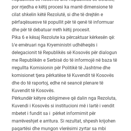
por rrjedha e këtij procesi ka marrë dimensione të
cilat shkelin këtë Rezolutë, si dhe të drejtën e
përfaqësuesve të popullit për të qenë të informuar
dhe për të debatuar rreth këtij procesit.
Pika 6 e kësaj Rezolute ka përcaktuar kërkesën që:
I/e emëruari nga Kryeministri udhëheqës i
delegacionit të Republikës së Kosovës për dialogun
me Republikën e Serbisë do të informojë në baza të
rregullta Komisionin për Politikë të Jashtme dhe
komisionet tjera përkatëse të Kuvendit të Kosovës
dhe do të raportoj, edhe në seancë plenare të
Kuvendit të Kosovës.
Përkundër këtyre obligimeve që dalin nga Rezoluta,
Kuvendi i Kosovës si institucioni më i lartë i vendit
mbetet i fundit sa i përket informimit për
marrëveshjet e arritura. Si rezultat, shpesh krijohen
paqartësi dhe mungon vlerësimi zyrtar sa mbi