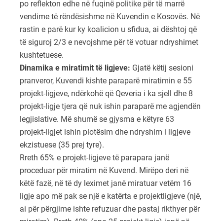
po reflekton edhe në fuqinë politike për të marrë
vendime të rëndësishme në Kuvendin e Kosovës. Në
rastin e parë kur ky koalicion u sfidua, ai dështoj që
të siguroj 2/3 e nevojshme për të votuar ndryshimet
kushtetuese.
Dinamika e miratimit të ligjeve:
Gjatë këtij sesioni
pranveror, Kuvendi kishte paraparë miratimin e 55
projekt-ligjeve, ndërkohë që Qeveria i ka sjell dhe 8
projekt-ligje tjera që nuk ishin paraparë me agjendën
legjislative. Më shumë se gjysma e këtyre 63
projekt-ligjet ishin plotësim dhe ndryshim i ligjeve
ekzistuese (35 prej tyre).
Rreth 65% e projekt-ligjeve të parapara janë
proceduar për miratim në Kuvend. Mirëpo deri në
këtë fazë, në të dy leximet janë miratuar vetëm 16
ligje apo më pak se një e katërta e projektligjeve (një,
ai për përgjime ishte refuzuar dhe pastaj rikthyer për