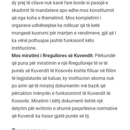
dy prej të cilave nuk kanë fare borde si pasojë e
skadimit të mandateve apo edhe mos konstituimit
që nga koha e themelimit. Mos kompletimi i
organeve udhëheqëse ka ndikuar që të ketë
mungesë kuorumi për marrjen e vendimeve, gjë që i
ka vënë pothuajse jashtë funksionit këto
institucione.
Mos miratimi i Rregullores së Kuvendit
:
Përkundër
që puna për miratimin e një Rregulloreje të re të
punës së Kuvendit të Kosovës kishte filluar në fillim
të legjislaturës së kaluar, ky institucion akoma nuk
po arrin që të miratoj dokumentin më bazik që
përcakton mënyrën e funksionimit të Kuvendit të
Kosovës. Miratimi i këtij dokumenti është një
detyrim për evitimin e shumë paqartësive normative
që Kuvendi ka hasur gjatë punës së tij.