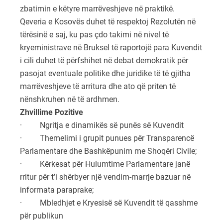
zbatimin e këtyre marrëveshjeve në praktikë.
Qeveria e Kosovës duhet të respektoj Rezolutën në
tërësinë e saj, ku pas çdo takimi në nivel të
kryeministrave në Bruksel të raportojë para Kuvendit
i cili duhet të përfshihet në debat demokratik për
pasojat eventuale politike dhe juridike të të gjitha
marrëveshjeve të arritura dhe ato që priten të
nënshkruhen në të ardhmen.
Zhvillime Pozitive
· Ngritja e dinamikës së punës së Kuvendit
· Themelimi i grupit punues për Transparencë
Parlamentare dhe Bashkëpunim me Shoqëri Civile;
· Kërkesat për Hulumtime Parlamentare janë
rritur për t’i shërbyer një vendim-marrje bazuar në
informata paraprake;
· Mbledhjet e Kryesisë së Kuvendit të qasshme
për publikun