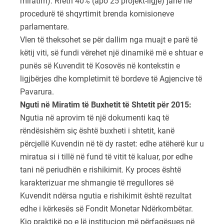
miratim). Rreth 40% (apo 25 projekt-ligje) janë në
procedurë të shqyrtimit brenda komisioneve
parlamentare.
Vlen të theksohet se për dallim nga muajt e parë të
këtij viti, së fundi vërehet një dinamikë më e shtuar e
punës së Kuvendit të Kosovës në kontekstin e
ligjbërjes dhe kompletimit të bordeve të Agjencive të
Pavarura.
Nguti në Miratim të Buxhetit të Shtetit për 2015:
Ngutia në aprovim të një dokumenti kaq të
rëndësishëm siç është buxheti i shtetit, kanë
përcjellë Kuvendin në të dy rastet: edhe atëherë kur u
miratua si i tillë në fund të vitit të kaluar, por edhe
tani në periudhën e rishikimit. Ky proces është
karakterizuar me shmangie të rregullores së
Kuvendit ndërsa ngutia e rishikimit është rezultat
edhe i kërkesës së Fondit Monetar Ndërkombëtar.
Kjo praktikë po e lë institucion më përfaqësues në