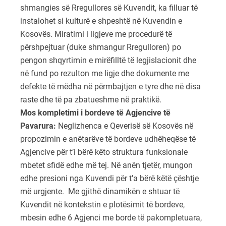
shmangies së Rregullores së Kuvendit, ka filluar të
instalohet si kulturë e shpeshtë në Kuvendin e
Kosovës. Miratimi i ligjeve me procedurë të
përshpejtuar (duke shmangur Rregulloren) po
pengon shqyrtimin e mirëfilltë të legjislacionit dhe
në fund po rezulton me ligje dhe dokumente me
defekte të mëdha në përmbajtjen e tyre dhe në disa
raste dhe të pa zbatueshme në praktikë.
Mos kompletimi i bordeve të Agjencive të
Pavarura
:
Neglizhenca e Qeverisë së Kosovës në
propozimin e anëtarëve të bordeve udhëheqëse të
Agjencive për t’i bërë këto struktura funksionale
mbetet sfidë edhe më tej. Në anën tjetër, mungon
edhe presioni nga Kuvendi për t’a bërë këtë çështje
më urgjente. Me gjithë dinamikën e shtuar të
Kuvendit në kontekstin e plotësimit të bordeve,
mbesin edhe 6 Agjenci me borde të pakompletuara,