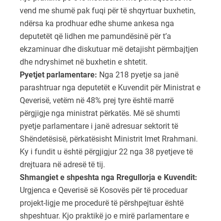
vend me shumë pak fuqi për të shqyrtuar buxhetin,
ndërsa ka prodhuar edhe shume ankesa nga
deputetët që lidhen me pamundësinë për t’a
ekzaminuar dhe diskutuar më detajisht përmbajtjen
dhe ndryshimet në buxhetin e shtetit.
Pyetjet parlamentare:
Nga 218 pyetje sa janë
parashtruar nga deputetët e Kuvendit për Ministrat e
Qeverisë, vetëm në 48% prej tyre është marrë
përgjigje nga ministrat përkatës. Më së shumti
pyetje parlamentare i janë adresuar sektorit të
Shëndetësisë, përkatësisht Ministrit Imet Rrahmani.
Ky i fundit u është përgjigjur 22 nga 38 pyetjeve të
drejtuara në adresë të tij.
Shmangiet e shpeshta nga Rregullorja e Kuvendit
:
Urgjenca e Qeverisë së Kosovës për të proceduar
projekt-ligje me procedurë të përshpejtuar është
shpeshtuar. Kjo praktikë jo e mirë parlamentare e