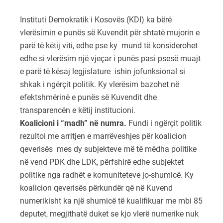
Instituti Demokratik i Kosovës (KDI) ka bërë
vlerësimin e punës së Kuvendit për shtatë mujorin e
parë të këtij viti, edhe pse ky mund të konsiderohet
edhe si vlerësim një vjeçar i punës pasi psesë muajt
e parë të kësaj legjislature ishin jofunksional si
shkak i ngërçit politik. Ky vlerësim bazohet në
efektshmërinë e punës së Kuvendit dhe
transparencën e këtij institucioni.
Koalicioni i “madh” në numra.
Fundi i ngërçit politik
rezultoi me arritjen e marrëveshjes për koalicion
qeverisës mes dy subjekteve më të mëdha politike
në vend PDK dhe LDK, përfshirë edhe subjektet
politike nga radhët e komuniteteve jo-shumicë. Ky
koalicion qeverisës përkundër që në Kuvend
numerikisht ka një shumicë të kualifikuar me mbi 85
deputet, megjithatë duket se kjo vlerë numerike nuk