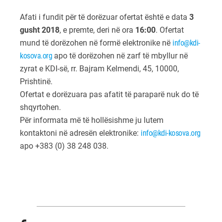
Afati i fundit për të dorëzuar ofertat është e data
3
gusht 2018
, e premte, deri në ora
16:00
. Ofertat
mund të dorëzohen në formë elektronike në
info@kdi-
kosova.org
apo të dorëzohen në zarf të mbyllur në
zyrat e KDI-së, rr. Bajram Kelmendi, 45, 10000,
Prishtinë.
Ofertat e dorëzuara pas afatit të paraparë nuk do të
shqyrtohen.
Për informata më të hollësishme ju lutem
kontaktoni në adresën elektronike:
info@kdi-kosova.org
apo +383 (0) 38 248 038.