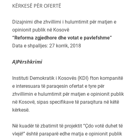
KËRKESË PËR OFERTË
Dizajnimi dhe zhvillimi i hulumtimit për matjen e
opinionit publik në Kosovë
“Reforma zgjedhore dhe votat e pavlefshme”
Data e shpalljes: 27 korrik, 2018
A)Përshkrimi
Instituti Demokratik i Kosovës (KDI) fton kompanitë
e interesuara të paraqesin ofertat e tyre për
zhvillimin e hulumtimit për matjen e opinionit publik
në Kosovë, sipas specifikave të paraqitura në këtë
kërkesë.
Në kuadër të zbatimit të projektit “Çdo votë duhet të
vlejë!” është paraparë edhe matja e opinionit publik