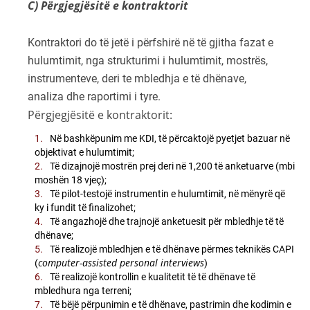
C) Përgjegjësitë e kontraktorit
Kontraktori do të jetë i përfshirë në të gjitha fazat e
hulumtimit, nga strukturimi i hulumtimit, mostrës,
instrumenteve, deri te mbledhja e të dhënave,
analiza dhe raportimi i tyre.
Përgjegjësitë e kontraktorit:
Në bashkëpunim me KDI, të përcaktojë pyetjet bazuar në
objektivat e hulumtimit;
Të dizajnojë mostrën prej deri në 1,200 të anketuarve (mbi
moshën 18 vjeç);
Të pilot-testojë instrumentin e hulumtimit, në mënyrë që
ky i fundit të finalizohet;
Të angazhojë dhe trajnojë anketuesit për mbledhje të të
dhënave;
Të realizojë mbledhjen e të dhënave përmes teknikës CAPI
computer-assisted personal interviews
(
)
Të realizojë kontrollin e kualitetit të të dhënave të
mbledhura nga terreni;
Të bëjë përpunimin e të dhënave, pastrimin dhe kodimin e