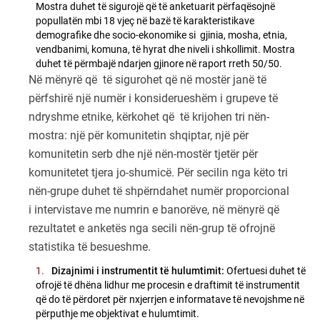
Mostra duhet të sigurojë që të anketuarit përfaqësojnë
popullatën mbi 18 vjeç në bazë të karakteristikave
demografike dhe socio-ekonomike si gjinia, mosha, etnia,
vendbanimi, komuna, të hyrat dhe niveli i shkollimit. Mostra
duhet të përmbajë ndarjen gjinore në raport rreth 50/50.
Në mënyrë që të sigurohet që në mostër janë të
përfshirë një numër i konsiderueshëm i grupeve të
ndryshme etnike, kërkohet që të krijohen tri nën-
mostra: një për komunitetin shqiptar, një për
komunitetin serb dhe një nën-mostër tjetër për
komunitetet tjera jo-shumicë. Për secilin nga këto tri
nën-grupe duhet të shpërndahet numër proporcional
i intervistave me numrin e banorëve, në mënyrë që
rezultatet e anketës nga secili nën-grup të ofrojnë
statistika të besueshme.
Dizajnimi i instrumentit të hulumtimit:
Ofertuesi duhet të
ofrojë të dhëna lidhur me procesin e draftimit të instrumentit
që do të përdoret për nxjerrjen e informatave të nevojshme në
përputhje me objektivat e hulumtimit.