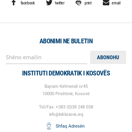
facebook
twitter
print
email
ABONIMI NE BULETIN
Shëno emailin
INSTITUTI DEMOKRATIK I KOSOVËS
Bajram Kelmendi n/45
10000 Prishtinë, Kosovë
Tel/Fax: +383 (0)38 248 038
info@kdi-kosova.org
Shfaq Adresën