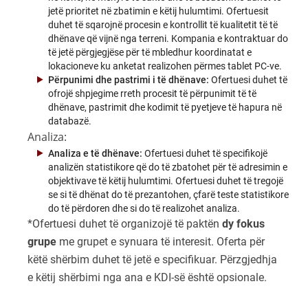
jetë prioritet në zbatimin e këtij hulumtimi. Ofertuesit
duhet të sqarojnë procesin e kontrollit të kualitetit të të
dhënave që vijnë nga terreni. Kompania e kontraktuar do
të jetë përgjegjëse për të mbledhur koordinatat e
lokacioneve ku anketat realizohen përmes tablet PC-ve.
Përpunimi dhe pastrimi i të dhënave:
Ofertuesi duhet të
ofrojë shpjegime rreth procesit të përpunimit të të
dhënave, pastrimit dhe kodimit të pyetjeve të hapura në
databazë.
Analiza:
Analiza e të dhënave:
Ofertuesi duhet të specifikojë
analizën statistikore që do të zbatohet për të adresimin e
objektivave të këtij hulumtimi. Ofertuesi duhet të tregojë
se si të dhënat do të prezantohen, çfarë teste statistikore
do të përdoren dhe si do të realizohet analiza.
*Ofertuesi duhet të organizojë të paktën
dy fokus
grupe
me grupet e synuara të interesit. Oferta për
këtë shërbim duhet të jetë e specifikuar. Përzgjedhja
e këtij shërbimi nga ana e KDI-së është opsionale.