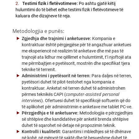
Testimi fizik i fletëvotimeve:
Po ashtu gjatë këtij
hulumtimi do të bëhet edhe testimi fizik i fletëvotimeve të
kaluara dhe dizajneve të reja.
Metodologjia e punës:
Zgjedhja dhe trajnimi i anketuesve:
Kompania e
kontraktuar është përgjegjëse për të angazhuar anketues
me eksperiencë në realizim të anketave dhe më pas të
trajnojë ata lidhur me qëllimet e hulumtimit, t’i njoftojë ata
me përmbajtjen e pyetësorit, mostrën dhe specifikat tjera
teknike të terrenit.
Administrimi i pyetësorit në terren:
Para daljes në terren,
pyetësori duhet të pilot-testohet nga kompania e
kontraktuar. Anketat në terren duhet të administrohen
computer-assisted personal
përmes teknikës CAPI (
interviews
). Ofertuesi duhet të specifikojë softuerin që do
të aplikohet për administrimin e anketave me tablet PC-ve.
Përzgjedhja e të anketuarve:
Metodologjia e përzgjedhjes
së shtëpive dhe kandidatëve për anketë brenda shtëpive
duhet të sqarohet në detaje në propozimin teknik.
Kontrolli i kualitetit:
Garantimi i mbledhjes së të dhënave
në kohë, në mënyrë të saktë dhe të besueshme duhet të