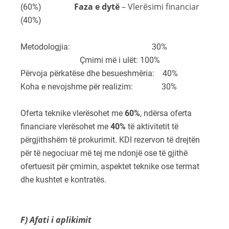
Faza e dytë
– Vlerësimi financiar
(60%)
(40%)
Metodologjia: 30%
Çmimi më i ulët: 100%
Përvoja përkatëse dhe besueshmëria: 40%
Koha e nevojshme për realizim: 30%
Oferta teknike vlerësohet me
60%
, ndërsa oferta
financiare vlerësohet me
40%
të aktivitetit të
përgjithshëm të prokurimit. KDI rezervon të drejtën
për të negociuar më tej me ndonjë ose të gjithë
ofertuesit për çmimin, aspektet teknike ose termat
dhe kushtet e kontratës.
F) Afati i aplikimit