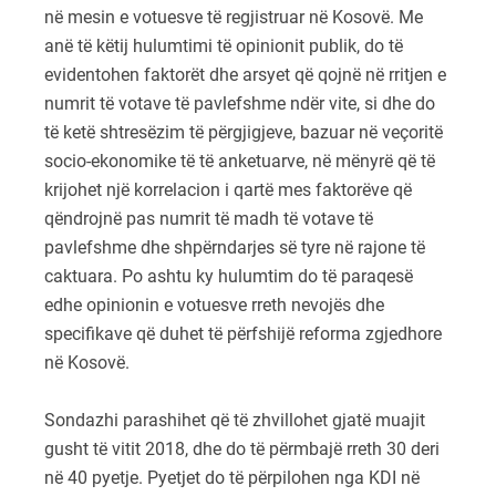
në mesin e votuesve të regjistruar në Kosovë. Me
anë të këtij hulumtimi të opinionit publik, do të
evidentohen faktorët dhe arsyet që qojnë në rritjen e
numrit të votave të pavlefshme ndër vite, si dhe do
të ketë shtresëzim të përgjigjeve, bazuar në veçoritë
socio-ekonomike të të anketuarve, në mënyrë që të
krijohet një korrelacion i qartë mes faktorëve që
qëndrojnë pas numrit të madh të votave të
pavlefshme dhe shpërndarjes së tyre në rajone të
caktuara. Po ashtu ky hulumtim do të paraqesë
edhe opinionin e votuesve rreth nevojës dhe
specifikave që duhet të përfshijë reforma zgjedhore
në Kosovë.
Sondazhi parashihet që të zhvillohet gjatë muajit
gusht të vitit 2018, dhe do të përmbajë rreth 30 deri
në 40 pyetje. Pyetjet do të përpilohen nga KDI në