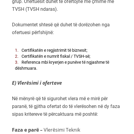
grup. Ofertuesit duhet të ofertojnë me çmime me
TVSH (TVSH ndaras).
Dokumentet shtesë që duhet të dorëzohen nga
ofertuesi përfshijnë:
Certifikatën e regjistrimit të biznesit;
Certifikatën e numrit fiskal / TVSH-së;
Referenca mbi kryerjen e punëve të ngjashme të
dëshmuara.
E) Vlerësimi i ofertave
Në mënyrë që të sigurohet vlera më e mirë për
paranë, të gjitha ofertat do të vlerësohen në dy faza
sipas kritereve të përcaktuara më poshtë:
Faza e parë –
Vlerësimi Teknik