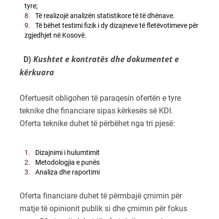
tyre;
Të realizojë analizën statistikore të të dhënave.
Të bëhet testimi fizik i dy dizajneve të fletëvotimeve për
zgjedhjet në Kosovë.
Kushtet e kontratës dhe dokumentet e
D)
kërkuara
Ofertuesit obligohen të paraqesin ofertën e tyre
teknike dhe financiare sipas kërkesës së KDI.
Oferta teknike duhet të përbëhet nga tri pjesë:
Dizajnimi i hulumtimit
Metodologjia e punës
Analiza dhe raportimi
Oferta financiare duhet të përmbajë çmimin për
matje të opinionit publik si dhe çmimin për fokus