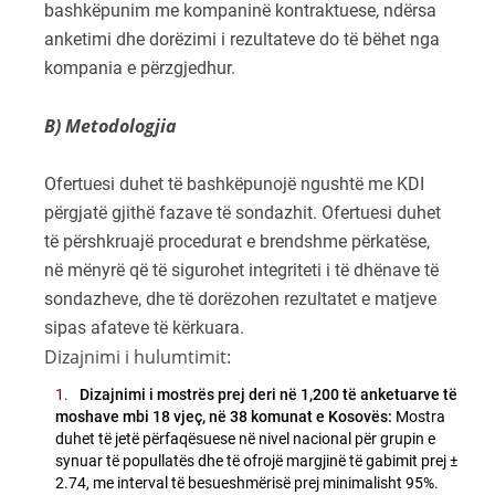
bashkëpunim me kompaninë kontraktuese, ndërsa
anketimi dhe dorëzimi i rezultateve do të bëhet nga
kompania e përzgjedhur.
B) Metodologjia
Ofertuesi duhet të bashkëpunojë ngushtë me KDI
përgjatë gjithë fazave të sondazhit. Ofertuesi duhet
të përshkruajë procedurat e brendshme përkatëse,
në mënyrë që të sigurohet integriteti i të dhënave të
sondazheve, dhe të dorëzohen rezultatet e matjeve
sipas afateve të kërkuara.
Dizajnimi i hulumtimit:
Dizajnimi i mostrës prej deri në 1,200 të anketuarve të
moshave mbi 18 vjeç, në 38 komunat e Kosovës:
Mostra
duhet të jetë përfaqësuese në nivel nacional për grupin e
synuar të popullatës dhe të ofrojë margjinë të gabimit prej ±
2.74, me interval të besueshmërisë prej minimalisht 95%.