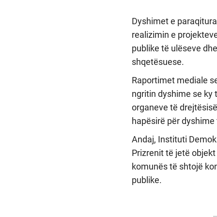
Dyshimet e paraqitura
realizimin e projektev
publike të ulëseve dh
shqetësuese.
Raportimet mediale se
ngritin dyshim
e se ky
organeve të drejtësisë
hapësirë për dyshime t
Andaj, Instituti Demo
Prizrenit të jetë objekt
komunës të shtojë kon
publike.