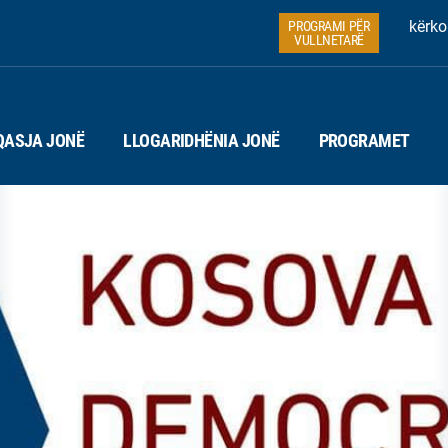
kërko
PROGRAMI PËR
VULLNETARË
QASJA JONË
LLOGARIDHËNIA JONË
PROGRAMET