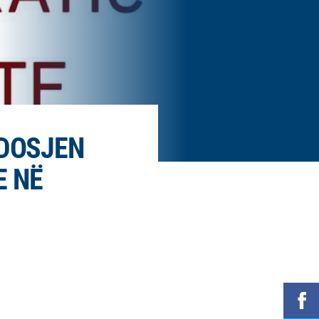
NDOSJEN
E NË