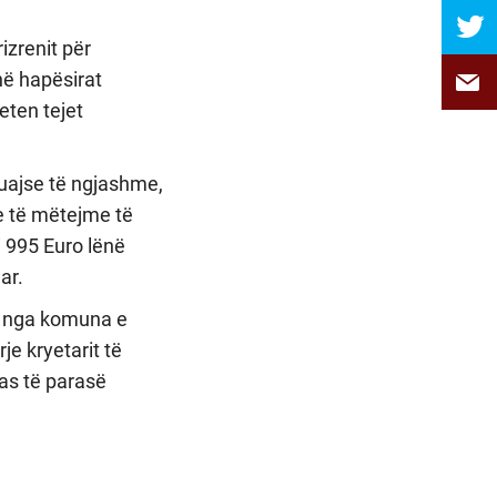
zrenit për
në hapësirat
eten tejet
uajse të ngjashme,
e të mëtejme të
i 995 Euro lënë
ar.
ar nga komuna e
rje kryetarit të
as të parasë