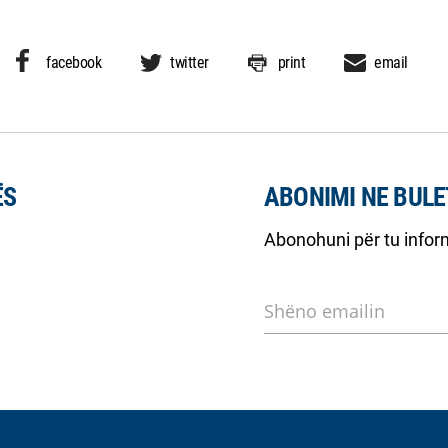
facebook
twitter
print
email
ËS
ABONIMI NE BULE
Abonohuni për tu inform
Shëno emailin