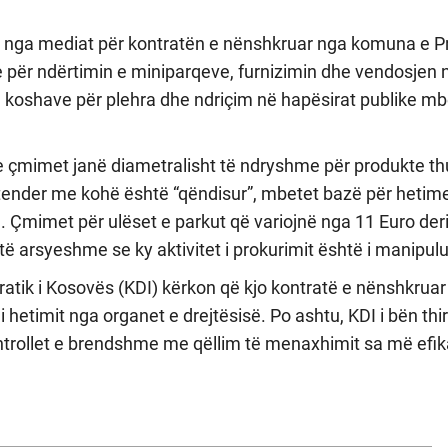
 nga mediat për kontratën e nënshkruar nga komuna e Pri
e për ndërtimin e miniparqeve, furnizimin dhe vendosjen 
e koshave për plehra dhe ndriçim në hapësirat publike mb
 çmimet janë diametralisht të ndryshme për produkte th
 tender me kohë është “qëndisur”, mbetet bazë për hetim
. Çmimet për ulëset e parkut që variojnë nga 11 Euro der
ë arsyeshme se ky aktivitet i prokurimit është i manipulu
kratik i Kosovës (KDI) kërkon që kjo kontratë e nënshkru
 i hetimit nga organet e drejtësisë. Po ashtu, KDI i bën thir
trollet e brendshme me qëllim të menaxhimit sa më efik