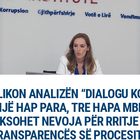
LIKON ANALIZËN “DIALOGU 
NJË HAP PARA, TRE HAPA MB
KSOHET NEVOJA PËR RRITJE
RANSPARENCËS SË PROCESI