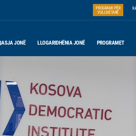
k
PROGRAMI PËR
VULLNETARË
QASJA JONË
LLOGARIDHËNIA JONË
PROGRAMET