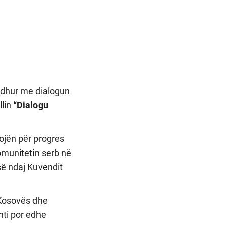
lidhur me dialogun
llin
“Dialogu
ojën për progres
omunitetin serb në
së ndaj Kuvendit
 Kosovës dhe
nti por edhe