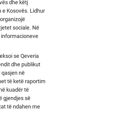
vës dhe këtj
n e Kosovës. Lidhur
 organizojë
jetet sociale. Në
e informacioneve
heksoi se Qeveria
endit dhe publikut
r qasjen në
het të ketë raportim
 në kuadër të
ë gjendjes së
jtat të ndahen me