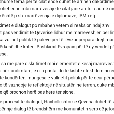
humë tema për të cilat ende duhet të arrihen dakordime
ohet edhe mbi marrëveshje të cilat janë arritur shumë mo
ç është p.sh. marrëveshja e diplomave, IBM-i etj.
akimet e dialogut po mbahen vetëm si reaksion ndaj zhvill
it pas vendimit të Qeverisë lidhur me marrëveshjen për liri
a vullnet politik të palëve për të lëvizur përpara drejt ma
rkesë dhe kriter i Bashkimit Evropain për të dy vendet pë
ese.
jnë sa më parë diskutimet mbi elementet e kësaj marrëves
a përfundimtare, e cila pastaj do të kishte efekt domino e
të kundërtën, mungesa e vullnetit politik për të ecur përp
o të vazhdojë të reflektojë në situatën në terren, duke mb
 që prodhon herë pas here tensione.
 procesit të dialogut, Haxholli shtoi se Qeveria duhet të 
r një dialog të brendshëm me komunitetin serb që jeto