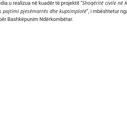
Shoqëritë civile në 
ia u realizua në kuadër të projektit “
s pajtimi pjesëmarrës dhe kuptimplotë
”, i mbështetur ng
 për Bashkëpunim Ndërkombëtar.