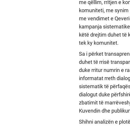
me qëllim, rritjen e 
komuniteti, me synim 
me vendimet e Qeverisë
kampanja sistematike t
këtë drejtim duhet t
tek ky komunitet.
Sa i përket transapren
duhet të rrisë transpa
duke rritur numrin e 
informatat rreth dialo
sistematik të përfaqës
dialogut duke përfshir
zbatimit të marrëvesh
Kuvendin dhe publikun
Shihni analizën e plot