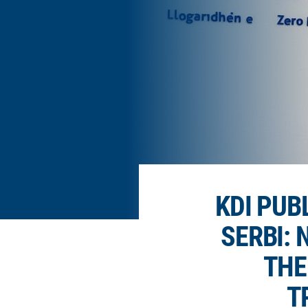
KDI PUB
SERBI: 
THE
T