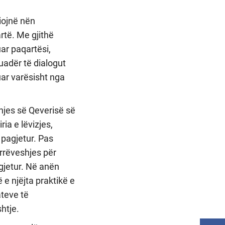
iojnë nën
rtë. Me gjithë
ar paqartësi,
uadër të dialogut
tuar varësisht nga
dhjes së Qeverisë së
ia e lëvizjes,
 pagjetur. Pas
rrëveshjes për
agjetur. Në anën
 e njëjta praktikë e
ateve të
shtje.