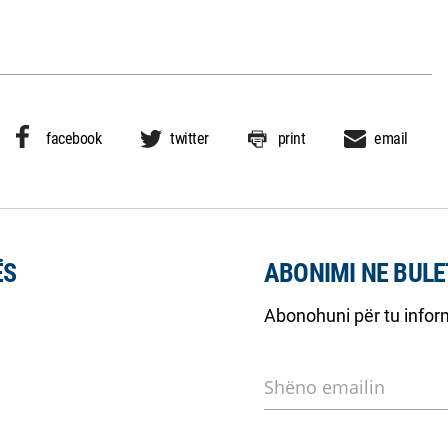
facebook
twitter
print
email
ËS
ABONIMI NE BULE
Abonohuni për tu inform
Shëno emailin