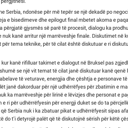
 përgjithësi.
dhe Serbia, ndonëse për më tepër se një dekadë po negoc
deja e bisedimeve dhe epilogut final mbetet akoma e paqa
 përgjatë gjysmës së parë të procesit, dialogu ka prodhu
nuk kanë arritur një marrëveshje finale. Diskutimet në k
t për tema teknike, për të cilat është diskutuar e ri disku
ë kur kanë rifilluar takimet e dialogut në Bruksel pas zgje
humë se një vit temat të cilat janë diskutuar kanë qenë lir
tabelave të veturave, energjia dhe çështja e personave të
ët janë dakorduar për një udhërrëfyes për zbatimin e ma
nuk ka marrëveshje për lirinë e lëvizjes dhe personat e p
 e ri për udhërrëfyesin për energji duket se do ta përcjellë
 që Serbia nuk i ka zbatuar pikat e udhërrëfyesit sipas af
ë do t’i detyrojë palët që të diskutojnë sërish për këtë çë