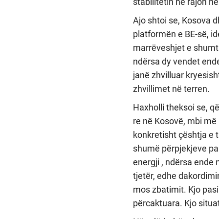
stabilitetin në rajon në
Ajo shtoi se, Kosova 
platformën e BE-së, i
marrëveshjet e shumta
ndërsa dy vendet ende 
janë zhvilluar kryesish
zhvillimet në terren.
Haxholli theksoi se, q
re në Kosovë, mbi më s
konkretisht çështja e 
shumë përpjekjeve pal
energji , ndërsa ende 
tjetër, edhe dakordimin
mos zbatimit. Kjo pasi
përcaktuara. Kjo situat