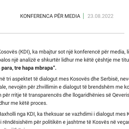
KONFERENCA PËR MEDIA
23.08.2022
 Kosovës (KDI), ka mbajtur sot një konferencë për media, 
alos një analizë e shkurtër lidhur me këtë çështje me titu
 para, tre hapa mbrapa”.
në tri aspektet të dialogut mes Kosovës dhe Serbisë, nev
ale, nevojën për zhvillimin e dialogut të brendshëm me k
 për rritje të transparencës dhe llogaridhënies së Qeveri
lidhur me këtë proces.
Haxholli nga KDI, ka theksuar se vazhdimi i dialogut mes
 i rëndësishëm për politikën e jashtme të Kosvës në veça