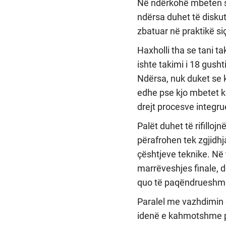
Në ndërkohë mbeten s
ndërsa duhet të diskut
zbatuar në praktikë si
Haxholli tha se tani t
ishte takimi i 18 gusht
Ndërsa, nuk duket se k
edhe pse kjo mbetet kë
drejt procesve integru
Palët duhet të rifillo
përafrohen tek zgjidhj
çështjeve teknike. Në 
marrëveshjes finale, d
quo të paqëndrueshme
Paralel me vazhdimin e
idenë e kahmotshme pë