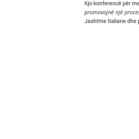
Kjo konferencë për med
promovojnë një proce
Jashtme Italiane dhe