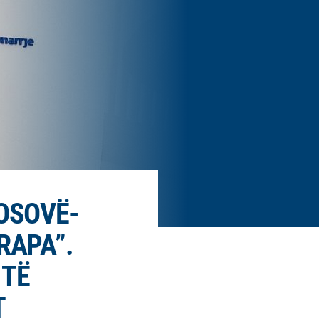
KOSOVË-
RAPA”.
 TË
T