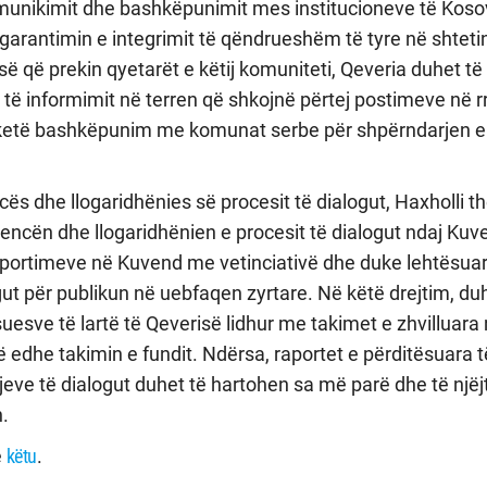
komunikimit dhe bashkëpunimit mes institucioneve të Koso
garantimin e integrimit të qëndrueshëm të tyre në shteti
 që prekin qyetarët e këtij komuniteti, Qeveria duhet të
ë informimit në terren që shkojnë përtej postimeve në rr
ë ketë bashkëpunim me komunat serbe për shpërndarjen 
cës dhe llogaridhënies së procesit të dialogut, Haxholli t
rencën dhe llogaridhënien e procesit të dialogut ndaj Kuv
raportimeve në Kuvend me vetinciativë dhe duke lehtësua
gut për publikun në uebfaqen zyrtare. Në këtë drejtim, du
uesve të lartë të Qeverisë lidhur me takimet e zhvilluara
ë edhe takimin e fundit. Ndërsa, raportet e përditësuara t
jeve të dialogut duhet të hartohen sa më parë dhe të një
.
ë
këtu
.