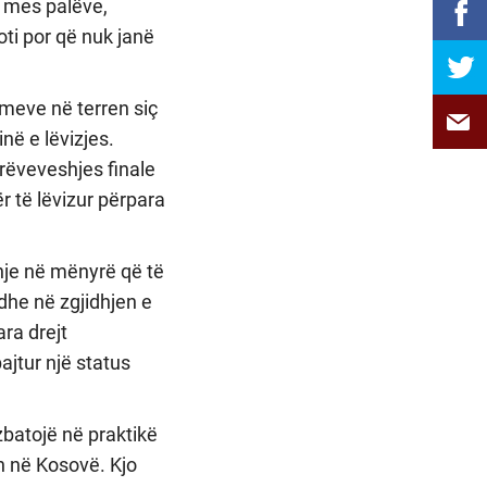
 mes palëve,
ti por që nuk janë
imeve në terren siç
në e lëvizjes.
rrëveveshjes finale
r të lëvizur përpara
hje në mënyrë që të
dhe në zgjidhjen e
ara drejt
ajtur një status
zbatojë në praktikë
n në Kosovë. Kjo