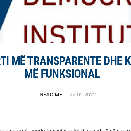
RTI MË TRANSPARENTE DHE 
MË FUNKSIONAL
REAGIME
22.02.2022
 plenare Kuvendi i Kosovës pritet të shqyrtojë në parim P