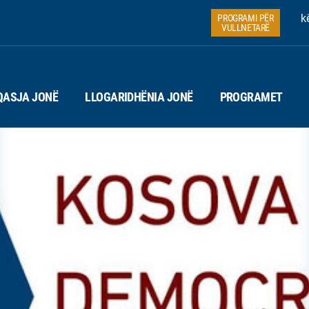
k
PROGRAMI PËR
VULLNETARË
QASJA JONË
LLOGARIDHËNIA JONË
PROGRAMET