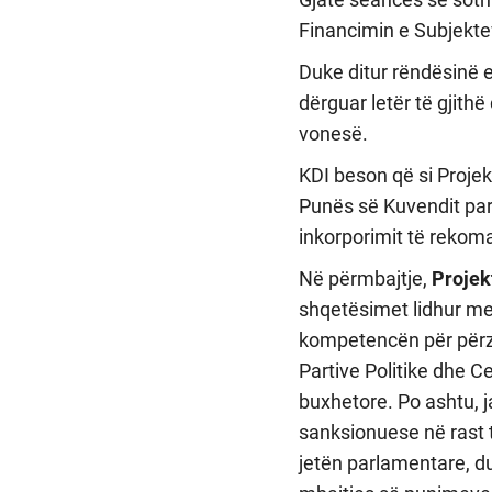
Financimin e Subjektev
Duke ditur rëndësinë 
dërguar letër të gjithë
vonesë.
KDI beson që si Projekt
Punës së Kuvendit para
inkorporimit të rekom
Në përmbajtje,
Projek
shqetësimet lidhur me
kompetencën për përzg
Partive Politike dhe Cer
buxhetore. Po ashtu, j
sanksionuese në rast 
jetën parlamentare, d