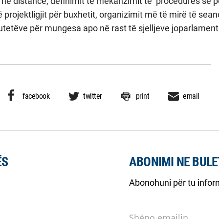
në distancë, definimit të mekanzimit të ‘procedurës së p
 projektligjit për buxhetit, organizimit më të mirë të sean
tetëve për mungesa apo në rast të sjelljeve joparlament
facebook
twitter
print
email
ËS
ABONIMI NE BULE
Abonohuni për tu inform
Shëno emailin