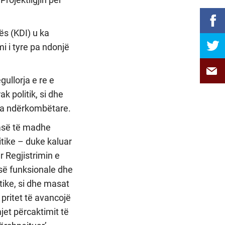
ës (KDI) u ka
mi i tyre pa ndonjë
gullorja e re e
k politik, si dhe
rta ndërkombëtare.
së të madhe
tike – duke kaluar
 Regjistrimin e
sisë funksionale dhe
tike, si dhe masat
pritet të avancojë
jet përcaktimit të