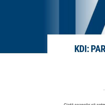
KDI: PA
Gjatë seancës së sotme