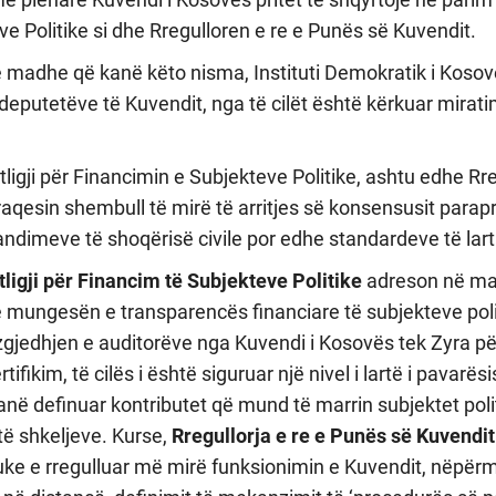
e Politike si dhe Rregulloren e re e Punës së Kuvendit.
e madhe që kanë këto nisma, Instituti Demokratik i Kosov
 deputetëve të Kuvendit, nga të cilët është kërkuar mirati
ligji për Financimin e Subjekteve Politike, ashtu edhe Rre
qesin shembull të mirë të arritjes së konsensusit parapra
andimeve të shoqërisë civile por edhe standardeve të la
tligji për Financim të Subjekteve Politike
adreson në ma
 mungesën e transparencës financiare të subjekteve poli
jedhjen e auditorëve nga Kuvendi i Kosovës tek Zyra për
tifikim, të cilës i është siguruar një nivel i lartë i pavarë
anë definuar kontributet që mund të marrin subjektet poli
të shkeljeve. Kurse,
Rregullorja e re e Punës së Kuvendit
uke e rregulluar më mirë funksionimin e Kuvendit, nëpërm