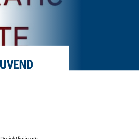
KUVEND
rojektligjin për