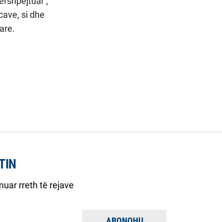
ërshpejtuar’,
cave, si dhe
are.
TIN
uar rreth të rejave