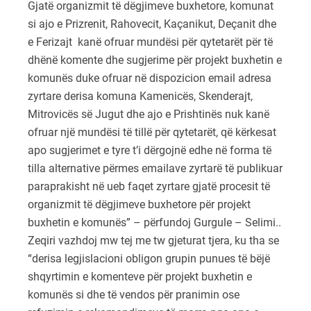
Gjatë organizmit të dëgjimeve buxhetore, komunat
si ajo e Prizrenit, Rahovecit, Kaçanikut, Deçanit dhe
e Ferizajt kanë ofruar mundësi për qytetarët për të
dhënë komente dhe sugjerime për projekt buxhetin e
komunës duke ofruar në dispozicion email adresa
zyrtare derisa komuna Kamenicës, Skenderajt,
Mitrovicës së Jugut dhe ajo e Prishtinës nuk kanë
ofruar një mundësi të tillë për qytetarët, që kërkesat
apo sugjerimet e tyre t’i dërgojnë edhe në forma të
tilla alternative përmes emailave zyrtarë të publikuar
paraprakisht në ueb faqet zyrtare gjatë procesit të
organizmit të dëgjimeve buxhetore për projekt
buxhetin e komunës” – përfundoj Gurgule – Selimi..
Zeqiri vazhdoj mw tej me tw gjeturat tjera, ku tha se
“derisa legjislacioni obligon grupin punues të bëjë
shqyrtimin e komenteve për projekt buxhetin e
komunës si dhe të vendos për pranimin ose