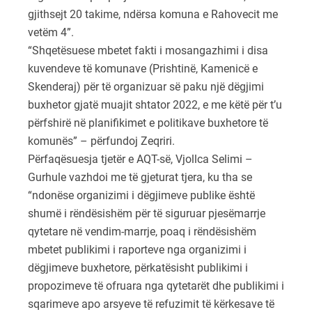
gjithsejt 20 takime, ndërsa komuna e Rahovecit me
vetëm 4”.
“Shqetësuese mbetet fakti i mosangazhimi i disa
kuvendeve të komunave (Prishtinë, Kamenicë e
Skenderaj) për të organizuar së paku një dëgjimi
buxhetor gjatë muajit shtator 2022, e me këtë për t’u
përfshirë në planifikimet e politikave buxhetore të
komunës” – përfundoj Zeqriri.
Përfaqësuesja tjetër e AQT-së, Vjollca Selimi –
Gurhule vazhdoi me të gjeturat tjera, ku tha se
“ndonëse organizimi i dëgjimeve publike është
shumë i rëndësishëm për të siguruar pjesëmarrje
qytetare në vendim-marrje, poaq i rëndësishëm
mbetet publikimi i raporteve nga organizimi i
dëgjimeve buxhetore, përkatësisht publikimi i
propozimeve të ofruara nga qytetarët dhe publikimi i
sqarimeve apo arsyeve të refuzimit të kërkesave të