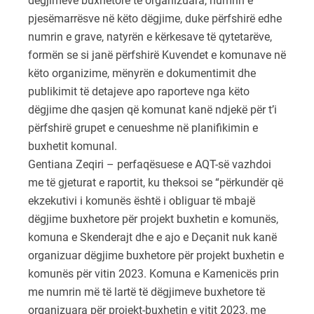
dëgjimeve buxhetore të organizuara, numrin e
pjesëmarrësve në këto dëgjime, duke përfshirë edhe
numrin e grave, natyrën e kërkesave të qytetarëve,
formën se si janë përfshirë Kuvendet e komunave në
këto organizime, mënyrën e dokumentimit dhe
publikimit të detajeve apo raporteve nga këto
dëgjime dhe qasjen që komunat kanë ndjekë për t’i
përfshirë grupet e cenueshme në planifikimin e
buxhetit komunal.
Gentiana Zeqiri – perfaqësuese e AQT-së vazhdoi
me të gjeturat e raportit, ku theksoi se “përkundër që
ekzekutivi i komunës është i obliguar të mbajë
dëgjime buxhetore për projekt buxhetin e komunës,
komuna e Skenderajt dhe e ajo e Deçanit nuk kanë
organizuar dëgjime buxhetore për projekt buxhetin e
komunës për vitin 2023. Komuna e Kamenicës prin
me numrin më të lartë të dëgjimeve buxhetore të
organizuara për projekt-buxhetin e vitit 2023, me