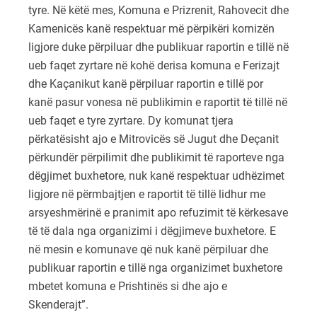
tyre. Në këtë mes, Komuna e Prizrenit, Rahovecit dhe
Kamenicës kanë respektuar më përpikëri kornizën
ligjore duke përpiluar dhe publikuar raportin e tillë në
ueb faqet zyrtare në kohë derisa komuna e Ferizajt
dhe Kaçanikut kanë përpiluar raportin e tillë por
kanë pasur vonesa në publikimin e raportit të tillë në
ueb faqet e tyre zyrtare. Dy komunat tjera
përkatësisht ajo e Mitrovicës së Jugut dhe Deçanit
përkundër përpilimit dhe publikimit të raporteve nga
dëgjimet buxhetore, nuk kanë respektuar udhëzimet
ligjore në përmbajtjen e raportit të tillë lidhur me
arsyeshmërinë e pranimit apo refuzimit të kërkesave
të të dala nga organizimi i dëgjimeve buxhetore. E
në mesin e komunave që nuk kanë përpiluar dhe
publikuar raportin e tillë nga organizimet buxhetore
mbetet komuna e Prishtinës si dhe ajo e
Skenderajt”.