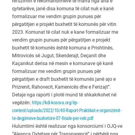
refuzimin e rekomandimeve të marra nga ana e
qytetarëve, janë disa komuna të cilat nuk e kanë
formalizuar me vendim grupin punues për
përgatitjen e projekt buxhetit të komunës për vitin
2023. Komunat të cilat nuk e kane formalizuar me
vendim grupin punues për përgatitjen e projekt
buxhetit të komunës është komuna e Prishtinës,
Mitrovicës së Jugut, Skenderajt, Deçanit dhe
Kaçanikut derisa në mesin e komunave që kanë
formalizuar me vendim grupin punues për
përgatitjen e draft buxhetit të komunës janë ajo e
Prizrenit, Rahovecit, Kamenicës dhe e Ferizajt”.
Detaje nga raporti i plotë mund të shkakrkohet në
vegëzën:
https://kdi-kosova.org/ëp-
content/uploads/2022/10/40-Raport-Praktikat-e-organizimit-
te-degjimeve-buxhetore-07-finale-per-veb.pdf
Hulumtimi është realizuar nga konsorciumi i OJQ-ve
“Aleanca Qytetare për Transparencë” i përbërë nga