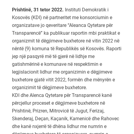
Prishtinë, 31 tetor 2022.
Instituti Demokratik i
Kosovës (KDI) në partneritet me konsorciumin e
organizatave jo qeveritare “Aleanca Qytetare për
Transparencë” ka publikuar raportin mbi praktikat e
organizmit të dëgjimeve buxhetore në vitin 2022 në
nëntë (9) komuna të Republikës së Kosovës. Raporti
jep një pasqyrë më të gjerë në lidhje me
gatishmërinë e komunave në respektimin e
legjislacionit lidhur me organizimin e dëgjimeve
buxhetore gjatë vitit 2022, formën dhe mënyrën e
organizimit të dëgjimeve buxhetore.
KDI dhe Alenca Qytetare për Transparencë kanë
përcjellur proceset e dëgjimeve buxhetore në
Prishtinë, Prizren, Mitrovicë të Jugut, Ferizaj,
Skenderaj, Deçan, Kaçanik, Kamenicë dhe Rahovec
dhe kanë nxjerrë të dhëna lidhur me numrin e