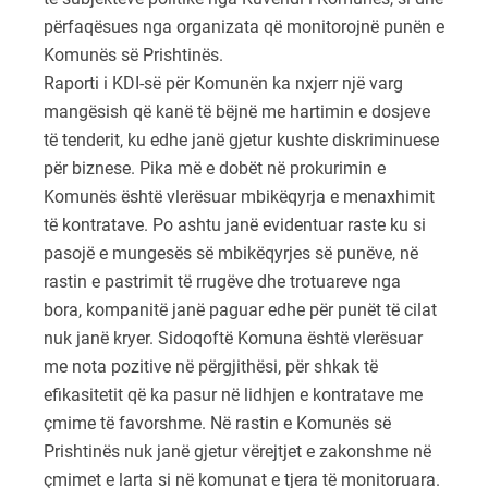
përfaqësues nga organizata që monitorojnë punën e
Komunës së Prishtinës.
Raporti i KDI-së për Komunën ka nxjerr një varg
mangësish që kanë të bëjnë me hartimin e dosjeve
të tenderit, ku edhe janë gjetur kushte diskriminuese
për biznese. Pika më e dobët në prokurimin e
Komunës është vlerësuar mbikëqyrja e menaxhimit
të kontratave. Po ashtu janë evidentuar raste ku si
pasojë e mungesës së mbikëqyrjes së punëve, në
rastin e pastrimit të rrugëve dhe trotuareve nga
bora, kompanitë janë paguar edhe për punët të cilat
nuk janë kryer. Sidoqoftë Komuna është vlerësuar
me nota pozitive në përgjithësi, për shkak të
efikasitetit që ka pasur në lidhjen e kontratave me
çmime të favorshme. Në rastin e Komunës së
Prishtinës nuk janë gjetur vërejtjet e zakonshme në
çmimet e larta si në komunat e tjera të monitoruara.