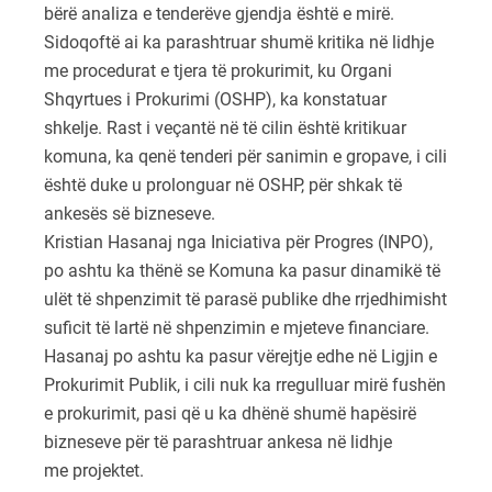
bërë analiza e tenderëve gjendja është e mirë.
Sidoqoftë ai ka parashtruar shumë kritika në lidhje
me procedurat e tjera të prokurimit, ku Organi
Shqyrtues i Prokurimi (OSHP), ka konstatuar
shkelje. Rast i veçantë në të cilin është kritikuar
komuna, ka qenë tenderi për sanimin e gropave, i cili
është duke u prolonguar në OSHP, për shkak të
ankesës së bizneseve.
Kristian Hasanaj nga Iniciativa për Progres (INPO),
po ashtu ka thënë se Komuna ka pasur dinamikë të
ulët të shpenzimit të parasë publike dhe rrjedhimisht
suficit të lartë në shpenzimin e mjeteve financiare.
Hasanaj po ashtu ka pasur vërejtje edhe në Ligjin e
Prokurimit Publik, i cili nuk ka rregulluar mirë fushën
e prokurimit, pasi që u ka dhënë shumë hapësirë
bizneseve për të parashtruar ankesa në lidhje
me projektet.