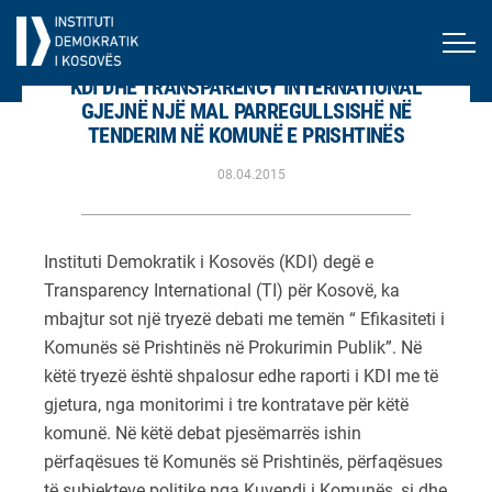
KDI DHE TRANSPARENCY INTERNATIONAL
GJEJNË NJË MAL PARREGULLSISHË NË
TENDERIM NË KOMUNË E PRISHTINËS
08.04.2015
Instituti Demokratik i Kosovës (KDI) degë e
Transparency International (TI) për Kosovë, ka
mbajtur sot një tryezë debati me temën “ Efikasiteti i
Komunës së Prishtinës në Prokurimin Publik”. Në
këtë tryezë është shpalosur edhe raporti i KDI me të
gjetura, nga monitorimi i tre kontratave për këtë
komunë. Në këtë debat pjesëmarrës ishin
përfaqësues të Komunës së Prishtinës, përfaqësues
të subjekteve politike nga Kuvendi i Komunës, si dhe