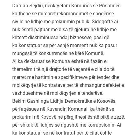
Dardan Sejdiu, nënkryetar i Komunës së Prishtinës
ka thënë se mirëpret rekomandimet e shoqërisë
civile në lidhje me prokurimin publik. Sidoqoftë ai
nuk është pajtuar me disa të gjetura në lidhje me
kriteret diskriminuese ndaj bizneseve, pasi që
ka konstatuar se për asnjë moment nuk ka pasur
mungesë të konkurrencës në këtë Komunë.
Ai ka deklaruar se Komuna është në fazën e
themelimit të një drejtorie të veçantë e cila do të
merret me hartimin e specifikimeve për tender dhe
mbikëqyrje të kontratave për të shmangur defektet e
vazhdueshme në mbikëqyrjen e tenderëve.
Bekim Gashi nga Lidhja Demokratike e Kosovës,
përfaqësues në Kuvendin Komunal, ka thënë se
prokurimi në Kosovë në përgjithësi është pikë e zezë,
për shkak të lidhjes së ngushtë me korrupsionin. Ai
ka konstatuar se në kontratat për të cilat është