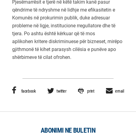
Pjesëmarrësit e tjerë në këtë takim kanë pasur
qëndrime të ndryshme në lidhje me efikasitetin e
Komunës në prokurimin publik, duke adresuar
probleme në ligje, institucione rregullatore dhe të
tjera. Po ashtu është kërkuar që të mos
aplikohen kritere diskriminuese për bizneset, mirëpo
gjithmonë të kihet parasysh cilësia e punëve apo
shërbimeve të cilat ofrohen.
facebook
twitter
print
email
ABONIMI NE BULETIN