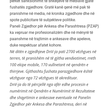
përket sanksionimit të shkeljeve të mediave gjatë
fushatës zgjedhore. Gratë kanë qenë më pak të
pranishme në media, në kronika zgjedhore dhe në
spote publicitare të subjekteve politike.
Paneli Zgjedhor për Ankesa dhe Parashtresa (PZAP)
ka vepruar me profesionalizëm dhe në mënyrë të
paanshme në trajtimin e ankesave dhe apeleve,
duke respektuar afatet kohore.
Në ditën e zgjedhjeve DnV-ja pati 2700 vëzhgues në
terren, të pranishëm në të gjitha vendvotimet, rreth
100 ekipe mobile, 170 vullnetarë në qendrën e
thirrjeve. Gjithashtu fushata parazgjedhore është
vëzhguar nga 72 vëzhgues të akredituar.
DnV-ja do të përcjellë nga afër edhe procesin e
numërimit në Qendrën e Numërimit të Rezultateve
dhe shqyrtimin e ankesave eventuale në Panelin
Zgjedhor për Ankesa dhe Parashtresa, deri në