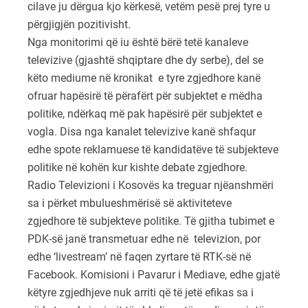
cilave ju dërgua kjo kërkesë, vetëm pesë prej tyre u
përgjigjën pozitivisht.
Nga monitorimi që iu është bërë tetë kanaleve
televizive (gjashtë shqiptare dhe dy serbe), del se
këto mediume në kronikat e tyre zgjedhore kanë
ofruar hapësirë të përafërt për subjektet e mëdha
politike, ndërkaq më pak hapësirë për subjektet e
vogla. Disa nga kanalet televizive kanë shfaqur
edhe spote reklamuese të kandidatëve të subjekteve
politike në kohën kur kishte debate zgjedhore.
Radio Televizioni i Kosovës ka treguar njëanshmëri
sa i përket mbulueshmërisë së aktiviteteve
zgjedhore të subjekteve politike. Të gjitha tubimet e
PDK-së janë transmetuar edhe në televizion, por
edhe ‘livestream’ në faqen zyrtare të RTK-së në
Facebook. Komisioni i Pavarur i Mediave, edhe gjatë
këtyre zgjedhjeve nuk arriti që të jetë efikas sa i