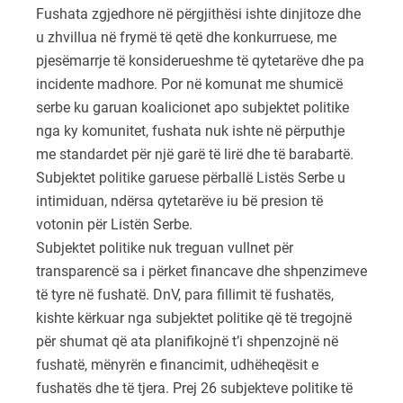
Fushata zgjedhore në përgjithësi ishte dinjitoze dhe
u zhvillua në frymë të qetë dhe konkurruese, me
pjesëmarrje të konsiderueshme të qytetarëve dhe pa
incidente madhore. Por në komunat me shumicë
serbe ku garuan koalicionet apo subjektet politike
nga ky komunitet, fushata nuk ishte në përputhje
me standardet për një garë të lirë dhe të barabartë.
Subjektet politike garuese përballë Listës Serbe u
intimiduan, ndërsa qytetarëve iu bë presion të
votonin për Listën Serbe.
Subjektet politike nuk treguan vullnet për
transparencë sa i përket financave dhe shpenzimeve
të tyre në fushatë. DnV, para fillimit të fushatës,
kishte kërkuar nga subjektet politike që të tregojnë
për shumat që ata planifikojnë t’i shpenzojnë në
fushatë, mënyrën e financimit, udhëheqësit e
fushatës dhe të tjera. Prej 26 subjekteve politike të