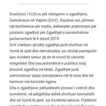
Koalicioni i OJQ-ve për vëzhgimin e zgjedhjeve,
Demokracia në Veprim (DnV), shpalosi sot, përmes
një konference për media, deklaratën preliminare për
procesin zgjedhor për Zgjedhjet e parakohshme
parlamentare të 6 tetorit 2019.
DnV vlerëson që këto zgjedhje janë zhvilluar në
frymë të qetë dhe demokratike, pa ndonjë parregullsi
apo incident serioz që do të mund të cenonte
integritetin dhe besueshmërinë e publikut ndaj
procesit zgjedhor në tërësi. Zgjedhjet janë
administruar sipas standardeve më të larta dhe në
harmoni me kornizën ligjore.
Dita e zgjedhjeve, përkatësisht procesi i votimit dhe
numërimit, në përgjithësi është zhvilluar normalisht
dhe në frymë të qetë, pa incidente serioze. Publikimi