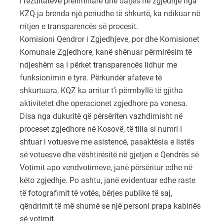
i rezultateve preliminare dhe daljes në zgjedhje nga
KZQ-ja brenda një periudhe të shkurtë, ka ndikuar në
rritjen e transparencës së procesit.
Komisioni Qendror i Zgjedhjeve, por dhe Komisionet
Komunale Zgjedhore, kanë shënuar përmirësim të
ndjeshëm sa i përket transparencës lidhur me
funksionimin e tyre. Përkundër afateve të
shkurtuara, KQZ ka arritur t’i përmbyllë të gjitha
aktivitetet dhe operacionet zgjedhore pa vonesa.
Disa nga dukuritë që përsëriten vazhdimisht në
proceset zgjedhore në Kosovë, të tilla si numri i
shtuar i votuesve me asistencë, pasaktësia e listës
së votuesve dhe vështirësitë në gjetjen e Qendrës së
Votimit apo vendvotimeve, janë përsëritur edhe në
këto zgjedhje. Po ashtu, janë evidentuar edhe raste
të fotografimit të votës, bërjes publike të saj,
qëndrimit të më shumë se një personi prapa kabinës
së votimit.