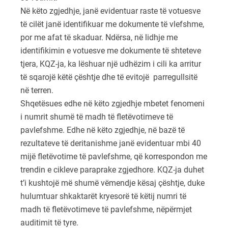
Në këto zgjedhje, janë evidentuar raste të votuesve
të cilët janë identifikuar me dokumente të vlefshme,
por me afat të skaduar. Ndërsa, në lidhje me
identifikimin e votuesve me dokumente të shteteve
tjera, KQZ-ja, ka lëshuar një udhëzim i cili ka arritur
të sqarojë këtë çështje dhe të evitojë parregullsitë
në terren.
Shqetësues edhe në këto zgjedhje mbetet fenomeni
i numrit shumë të madh të fletëvotimeve të
pavlefshme. Edhe në këto zgjedhje, në bazë të
rezultateve të deritanishme janë evidentuar mbi 40
mijë fletëvotime të pavlefshme, që korrespondon me
trendin e cikleve paraprake zgjedhore. KQZ-ja duhet
t’i kushtojë më shumë vëmendje kësaj çështje, duke
hulumtuar shkaktarët kryesorë të këtij numri të
madh të fletëvotimeve të pavlefshme, nëpërmjet
auditimit të tyre.