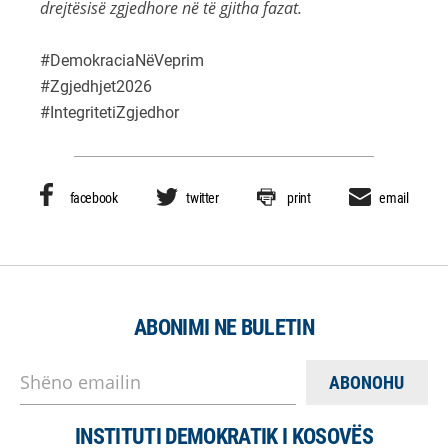
drejtësisë zgjedhore në të gjitha fazat.
#DemokraciaNëVeprim
#Zgjedhjet2026
#IntegritetiZgjedhor
facebook
twitter
print
email
ABONIMI NE BULETIN
Shëno emailin
INSTITUTI DEMOKRATIK I KOSOVËS