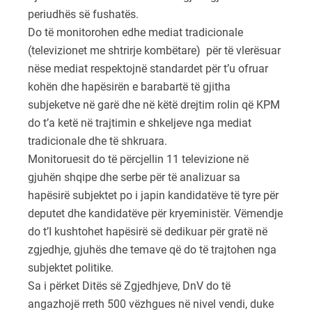
periudhës së fushatës.
Do të monitorohen edhe mediat tradicionale
(televizionet me shtrirje kombëtare) për të vlerësuar
nëse mediat respektojnë standardet për t’u ofruar
kohën dhe hapësirën e barabartë të gjitha
subjeketve në garë dhe në këtë drejtim rolin që KPM
do t’a ketë në trajtimin e shkeljeve nga mediat
tradicionale dhe të shkruara.
Monitoruesit do të përcjellin 11 televizione në
gjuhën shqipe dhe serbe për të analizuar sa
hapësirë subjektet po i japin kandidatëve të tyre për
deputet dhe kandidatëve për kryeministër. Vëmendje
do t’I kushtohet hapësirë së dedikuar për gratë në
zgjedhje, gjuhës dhe temave që do të trajtohen nga
subjektet politike.
Sa i përket Ditës së Zgjedhjeve, DnV do të
angazhojë rreth 500 vëzhgues në nivel vendi, duke