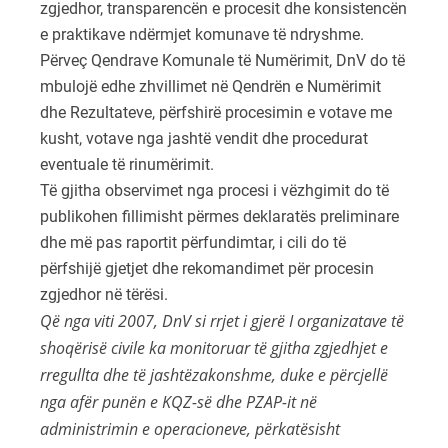
zgjedhor, transparencën e procesit dhe konsistencën
e praktikave ndërmjet komunave të ndryshme.
Përveç Qendrave Komunale të Numërimit, DnV do të
mbulojë edhe zhvillimet në Qendrën e Numërimit
dhe Rezultateve, përfshirë procesimin e votave me
kusht, votave nga jashtë vendit dhe procedurat
eventuale të rinumërimit.
Të gjitha observimet nga procesi i vëzhgimit do të
publikohen fillimisht përmes deklaratës preliminare
dhe më pas raportit përfundimtar, i cili do të
përfshijë gjetjet dhe rekomandimet për procesin
zgjedhor në tërësi.
Që nga viti 2007, DnV si rrjet i gjerë I organizatave të
shoqërisë civile ka monitoruar të gjitha zgjedhjet e
rregullta dhe të jashtëzakonshme, duke e përcjellë
nga afër punën e KQZ-së dhe PZAP-it në
administrimin e operacioneve, përkatësisht