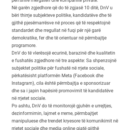
përfshirë mërgatën dhe kompanitë private.
Në garën zgjedhore që do të zgjasë 10 ditë, DnV u
bëri thirrje subjekteve politike, kandidatëve dhe të
gjithë pjesëmarrësve në proces që të respektojnë
standardet dhe rregullat në fuqi për një garë
demokratike, fer dhe të orientuar në përmbajtje
programore.
DnV do të vlerësojë ecurinë, barazinë dhe kualitetin
e fushatës zgjedhore në tre aspekte: Sa shpenzojnë
subjektet politike për fushatë në rrjete sociale,
përkatësisht platformën Meta (Facebook dhe
Instagram), cila është përmbajtja e sponsorizuar
dhe sa i japin hapësirë promovimit të kandidatëve
në rrjetet sociale.
Po ashtu, DnV do të monitorojë gjuhën e urrejtjes,
dezinformimin, lajmet e rreme, përmbajtjet
manipuluese dhe trendet kryesore të komunikimit në
rrjetet sociale dhe media online gjatë gjithë