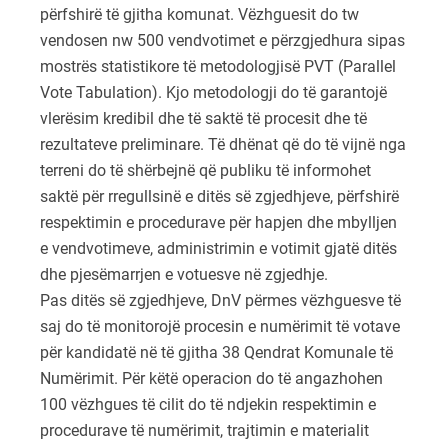
përfshirë të gjitha komunat. Vëzhguesit do tw
vendosen nw 500 vendvotimet e përzgjedhura sipas
mostrës statistikore të metodologjisë PVT (Parallel
Vote Tabulation). Kjo metodologji do të garantojë
vlerësim kredibil dhe të saktë të procesit dhe të
rezultateve preliminare. Të dhënat që do të vijnë nga
terreni do të shërbejnë që publiku të informohet
saktë për rregullsinë e ditës së zgjedhjeve, përfshirë
respektimin e procedurave për hapjen dhe mbylljen
e vendvotimeve, administrimin e votimit gjatë ditës
dhe pjesëmarrjen e votuesve në zgjedhje.
Pas ditës së zgjedhjeve, DnV përmes vëzhguesve të
saj do të monitorojë procesin e numërimit të votave
për kandidatë në të gjitha 38 Qendrat Komunale të
Numërimit. Për këtë operacion do të angazhohen
100 vëzhgues të cilit do të ndjekin respektimin e
procedurave të numërimit, trajtimin e materialit