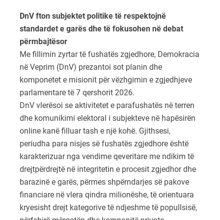
DnV fton subjektet politike të respektojnë
standardet e garës dhe të fokusohen në debat
përmbajtësor
Me fillimin zyrtar të fushatës zgjedhore, Demokracia
në Veprim (DnV) prezantoi sot planin dhe
komponetet e misionit për vëzhgimin e zgjedhjeve
parlamentare të 7 qershorit 2026.
DnV vlerësoi se aktivitetet e parafushatës në terren
dhe komunikimi elektoral i subjekteve në hapësirën
online kanë filluar tash e një kohë. Gjithsesi,
periudha para nisjes së fushatës zgjedhore është
karakterizuar nga vendime qeveritare me ndikim të
drejtpërdrejtë në integritetin e procesit zgjedhor dhe
barazinë e garës, përmes shpërndarjes së pakove
financiare në vlera qindra milionëshe, të orientuara
kryesisht drejt kategorive të ndjeshme të popullsisë,