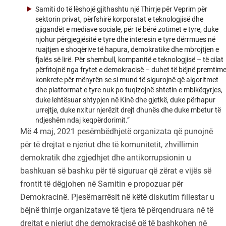
Samiti do të lëshojë gjithashtu një Thirrje për Veprim për
sektorin privat, përfshirë korporatat e teknologjisë dhe
gjigandët e mediave sociale, për të bërë zotimet e tyre, duke
njohur përgjegjësitë e tyre dhe interesin e tyre dërrmues në
ruajtjen e shoqërive të hapura, demokratike dhe mbrojtjen e
fjalës së lirë. Për shembull, kompanitë e teknologjisë – të cilat
përfitojnë nga frytet e demokracisë – duhet të bëjnë premtim
konkrete për mënyrën se si mund të sigurojnë që algoritmet
dhe platformat e tyre nuk po fuqizojnë shtetin e mbikëqyrjes,
duke lehtësuar shtypjen në Kinë dhe gjetkë, duke përhapur
urrejtje, duke nxitur njerëzit drejt dhunës dhe duke mbetur të
ndjeshëm ndaj keqpërdorimit.”
Më 4 maj, 2021 pesëmbëdhjetë organizata që punojnë
për të drejtat e njeriut dhe të komunitetit, zhvillimin
demokratik dhe zgjedhjet dhe antikorrupsionin u
bashkuan së bashku për të siguruar që zërat e vijës së
frontit të dëgjohen në Samitin e propozuar për
Demokracinë. Pjesëmarrësit në këtë diskutim fillestar u
bëjnë thirrje organizatave të tjera të përqendruara në të
drejtat e njeriut dhe demokracisë që të bashkohen në