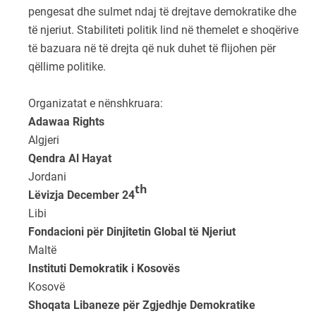
pengesat dhe sulmet ndaj të drejtave demokratike dhe
të njeriut. Stabiliteti politik lind në themelet e shoqërive
të bazuara në të drejta që nuk duhet të flijohen për
qëllime politike.
Organizatat e nënshkruara:
Adawaa Rights
Algjeri
Qendra Al Hayat
Jordani
th
Lëvizja December 24
Libi
Fondacioni për Dinjitetin Global të Njeriut
Maltë
Instituti Demokratik i Kosovës
Kosovë
Shoqata Libaneze për Zgjedhje Demokratike