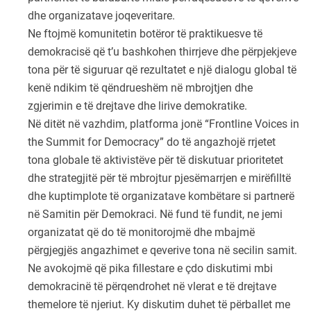
dhe organizatave joqeveritare.
Ne ftojmë komunitetin botëror të praktikuesve të
demokracisë që t’u bashkohen thirrjeve dhe përpjekjeve
tona për të siguruar që rezultatet e një dialogu global të
kenë ndikim të qëndrueshëm në mbrojtjen dhe
zgjerimin e të drejtave dhe lirive demokratike.
Në ditët në vazhdim, platforma jonë “Frontline Voices in
the Summit for Democracy” do të angazhojë rrjetet
tona globale të aktivistëve për të diskutuar prioritetet
dhe strategjitë për të mbrojtur pjesëmarrjen e mirëfilltë
dhe kuptimplote të organizatave kombëtare si partnerë
në Samitin për Demokraci. Në fund të fundit, ne jemi
organizatat që do të monitorojmë dhe mbajmë
përgjegjës angazhimet e qeverive tona në secilin samit.
Ne avokojmë që pika fillestare e çdo diskutimi mbi
demokracinë të përqendrohet në vlerat e të drejtave
themelore të njeriut. Ky diskutim duhet të përballet me