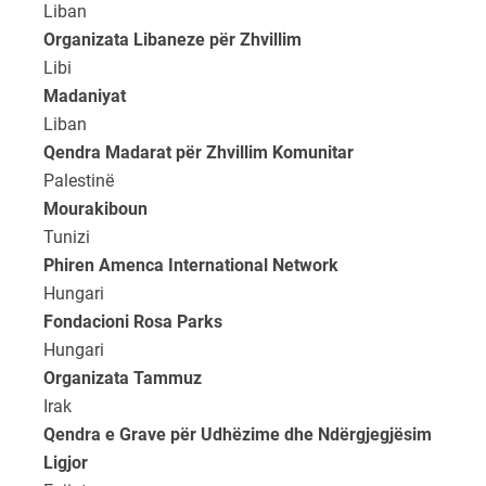
Liban
Organizata Libaneze për Zhvillim
Libi
Madaniyat
Liban
Qendra Madarat për Zhvillim Komunitar
Palestinë
Mourakiboun
Tunizi
Phiren Amenca International Network
Hungari
Fondacioni Rosa Parks
Hungari
Organizata Tammuz
Irak
Qendra e Grave për Udhëzime dhe Ndërgjegjësim
Ligjor