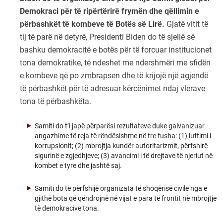
Demokraci për të ripërtërirë frymën dhe qëllimin e
përbashkët të kombeve të Botës së Lirë.
Gjatë vitit të
tij të parë në detyrë, Presidenti Biden do të sjellë së
bashku demokracitë e botës për të forcuar institucionet
tona demokratike, të ndeshet me ndershmëri me sfidën
e kombeve që po zmbrapsen dhe të krijojë një agjendë
të përbashkët për të adresuar kërcënimet ndaj vlerave
tona të përbashkëta.
Samiti do t’i japë përparësi rezultateve duke galvanizuar
angazhime të reja të rëndësishme në tre fusha: (1) luftimi i
korrupsionit; (2) mbrojtja kundër autoritarizmit, përfshirë
sigurinë e zgjedhjeve; (3) avancimi i të drejtave të njeriut në
kombet e tyre dhe jashtë saj.
Samiti do të përfshijë organizata të shoqërisë civile nga e
gjithë bota që qëndrojnë në vijat e para të frontit në mbrojtje
të demokracive tona.