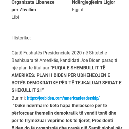
Organizata Libaneze
Ndërgjegjësim Ligjor
për Zhvillim
Egjipt
Libi
Historiku:
Gjatë Fushatës Presidenciale 2020 në Shtetet e
Bashkuara të Amerikës, kandidati Joe Biden paraqiti
një plan të titulluar “
FUQIA E SHEMBULLIT TË
AMERIKËS: PLANI I BIDEN PËR UDHËHEQJEN E
BOTËS DEMOKRATIKE PËR TË TEJKALUAR SFIDAT E
SHEKULLIT 21”
Burimi:
https://joebiden.com/americanleadership/
“Duke ndërmarrë këto hapa thelbësorë për të
përforcuar themelin demokratik të vendit tonë dhe
për të frymëzuar veprime tek të tjerët, Presidenti
Biden do të organizojë dhe presë një Samit global për