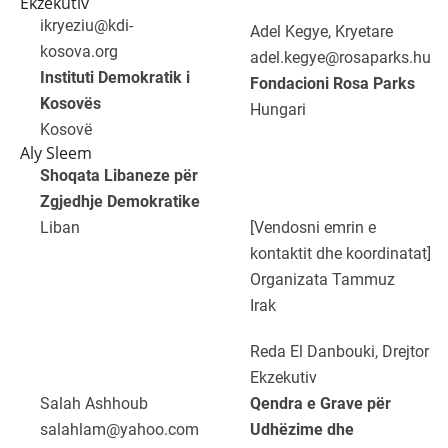
Ekzekutiv
ikryeziu@kdi-
Adel Kegye, Kryetare
kosova.org
adel.kegye@rosaparks.hu
Instituti Demokratik i
Fondacioni Rosa Parks
Kosovës
Hungari
Kosovë
Aly Sleem
Shoqata Libaneze për
Zgjedhje Demokratike
Liban
[Vendosni emrin e
kontaktit dhe koordinatat]
Organizata Tammuz
Irak
Reda El Danbouki, Drejtor
Ekzekutiv
Salah Ashhoub
Qendra e Grave për
salahlam@yahoo.com
Udhëzime dhe