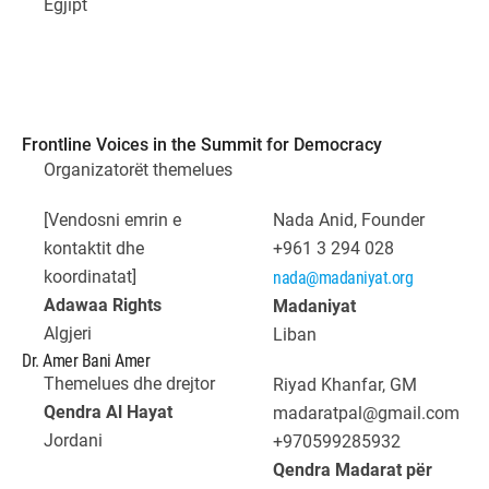
Egjipt
Frontline Voices in the Summit for Democracy
Organizatorët themelues
[Vendosni emrin e
Nada Anid, Founder
kontaktit dhe
+961 3 294 028
koordinatat]
nada@madaniyat.org
Adawaa Rights
Madaniyat
Algjeri
Liban
Dr. Amer Bani Amer
Themelues dhe drejtor
Riyad Khanfar, GM
Qendra Al Hayat
madaratpal@gmail.com
Jordani
+970599285932
Qendra Madarat për