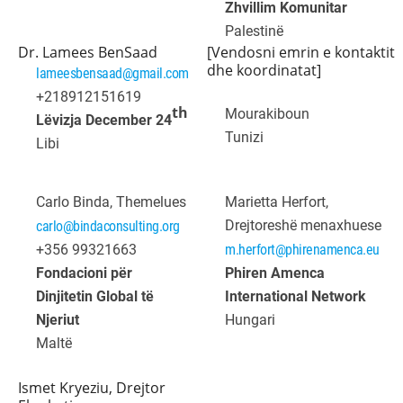
Zhvillim Komunitar
Palestinë
Dr. Lamees BenSaad
[Vendosni emrin e kontaktit
dhe koordinatat]
lameesbensaad@gmail.com
+218912151619
th
Mourakiboun
Lëvizja December 24
Tunizi
Libi
Carlo Binda, Themelues
Marietta Herfort,
Drejtoreshë menaxhuese
carlo@bindaconsulting.org
+356 99321663
m.herfort@phirenamenca.eu
Fondacioni për
Phiren Amenca
Dinjitetin Global të
International Network
Njeriut
Hungari
Maltë
Ismet Kryeziu, Drejtor