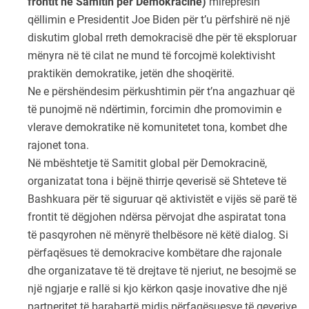
frontit në Samitin për Demokracinë)
mirëpresin
qëllimin e Presidentit Joe Biden për t’u përfshirë në një
diskutim global rreth demokracisë dhe për të eksploruar
mënyra në të cilat ne mund të forcojmë kolektivisht
praktikën demokratike, jetën dhe shoqëritë.
Ne e përshëndesim përkushtimin për t’na angazhuar që
të punojmë në ndërtimin, forcimin dhe promovimin e
vlerave demokratike në komunitetet tona, kombet dhe
rajonet tona.
Në mbështetje të Samitit global për Demokracinë,
organizatat tona i bëjnë thirrje qeverisë së Shteteve të
Bashkuara për të siguruar që aktivistët e vijës së parë të
frontit të dëgjohen ndërsa përvojat dhe aspiratat tona
të pasqyrohen në mënyrë thelbësore në këtë dialog. Si
përfaqësues të demokracive kombëtare dhe rajonale
dhe organizatave të të drejtave të njeriut, ne besojmë se
një ngjarje e rallë si kjo kërkon qasje inovative dhe një
partneritet të barabartë midis përfaqësuesve të qeverive