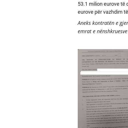
53.1 milion eurove të 
eurove për vazhdim të
Aneks kontratën e gjen
emrat e nënshkruesve 