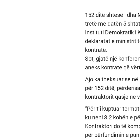
152 ditë shtesë i dha 
tretë me datën 5 shtat
Instituti Demokratik i
deklaratat e ministrit
kontratë.
Sot, gjatë një konfere
aneks kontrate që vërte
Ajo ka theksuar se në 
për 152 ditë, përderis
kontraktorit qasje në 
“Për t’i kuptuar terma
ku neni 8.2 kohën e pë
Kontraktori do të komp
për përfundimin e pun