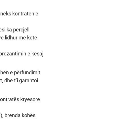
aneks kontratën e
i ka përcjell
ve lidhur me këtë
prezantimin e kësaj
ohën e përfundimit
, dhe t’i garantoi
kontratës kryesore
a), brenda kohës