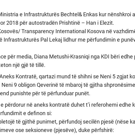
Ministria e Infrastrukturës Bechtel& Enkas kur nënshkroi 
or 2018 për autostradën Prishtinë – Han i Elezit.
 Kosovës/ Transparency International Kosova në vazhdimës
 të Infrastrukturës Pal Lekaj lidhur me përfundimin e punë
nce për media, Diana Metushi-Krasniqi nga KDI bëri edhe 
ton një gjë të tillë.
Aneks Kontratë, qartazi mund të shihni se Neni 5 zgjat k
a Neni 9 obligon Qeverinë të mbaroj të gjitha shpronësimet
vend punishte për të përfunduar punët.
t e përdorur në aneks kontratë duhet t’i referohemi edhe 
rfundimit e definon si:
letojë të gjithë punimet, përfundoj secilën pjesë (nëse k
imeve ose seksioneve (pjesëve), duke përfshirë: