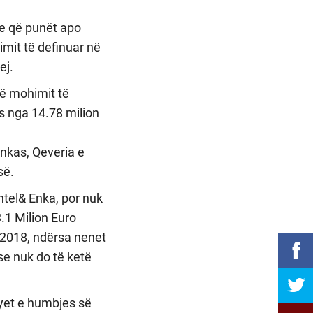
me që punët apo
imit të definuar në
ej.
të mohimit të
ës nga 14.78 milion
Enkas, Qeveria e
së.
htel& Enka, por nuk
.1 Milion Euro
r 2018, ndërsa nenet
se nuk do të ketë
syet e humbjes së