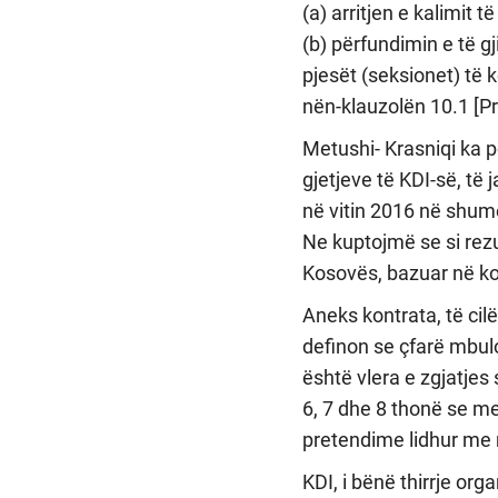
(a) arritjen e kalimit 
(b) përfundimin e të 
pjesët (seksionet) të 
nën-klauzolën 10.1 [P
Metushi- Krasniqi ka p
gjetjeve të KDI-së, të 
në vitin 2016 në shumë
Ne kuptojmë se si rez
Kosovës, bazuar në kon
Aneks kontrata, të cil
definon se çfarë mbulo
është vlera e zgjatjes
6, 7 dhe 8 thonë se m
pretendime lidhur me
KDI, i bënë thirrje or