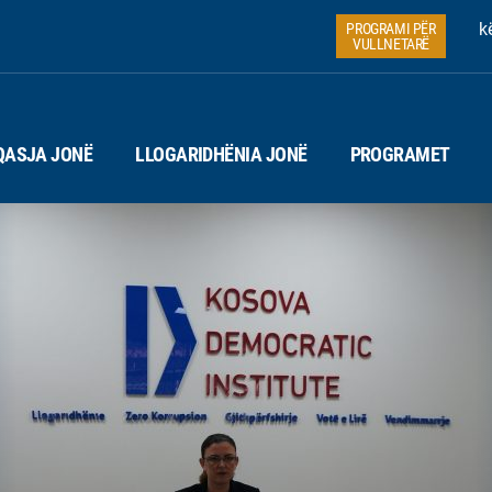
k
PROGRAMI PËR
VULLNETARË
QASJA JONË
LLOGARIDHËNIA JONË
PROGRAMET