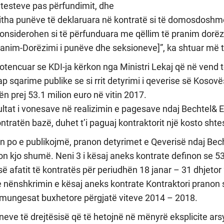
të testeve pas përfundimit, dhe
gjitha punëve të deklaruara në kontratë si të domosdosh
konsiderohen si të përfunduara me qëllim të pranim dorëz
ranim-Dorëzimi i punëve dhe seksioneve]”, ka shtuar më t
otencuar se KDI-ja kërkon nga Ministri Lekaj që në vend 
jap sqarime publike se si rrit detyrimi i qeverise së Kosov
n prej 53.1 milion euro në vitin 2017.
ultat i vonesave në realizimin e pagesave ndaj Bechtel& 
tratën bazë, duhet t’i paguaj kontraktorit një kosto shte
ën po e publikojmë, pranon detyrimet e Qeverisë ndaj Bec
n kjo shumë. Neni 3 i kësaj aneks kontrate definon se 53
 së afatit të kontratës për periudhën 18 janar – 31 dhjeto
e nënshkrimin e kësaj aneks kontrate Kontraktori pranon 
 mungesat buxhetore përgjatë viteve 2014 – 2018.
ganeve të drejtësisë që të hetojnë në mënyrë eksplicite ar