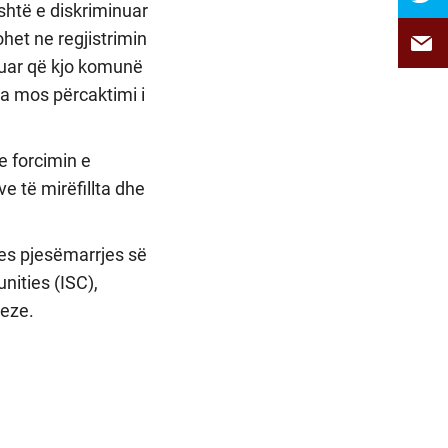
shtë e diskriminuar
het ne regjistrimin
suar që kjo komunë
ga mos përcaktimi i
e forcimin e
e të mirëfillta dhe
mes pjesëmarrjes së
ities (ISC),
eze.