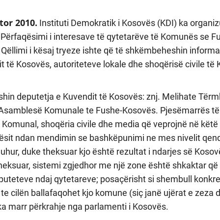
tor 2010.
Instituti Demokratik i Kosovës (KDI) ka organi
Përfaqësimi i interesave të qytetarëve të Komunës se 
Qëllimi i kësaj tryeze ishte që të shkëmbeheshin inform
t të Kosovës, autoriteteve lokale dhe shoqërisë civile t
ishin deputetja e Kuvendit të Kosovës: znj. Melihate Tërm
 Asamblesë Komunale te Fushe-Kosovës. Pjesëmarrës të t
t Komunal, shoqëria civile dhe media që veprojnë në këtë 
olësit ndan mendimin se bashkëpunimi ne mes nivelit qendr
duhur, duke theksuar kjo është rezultat i ndarjes së Koso
theksuar, sistemi zgjedhor me një zone është shkaktar q
eputeteve ndaj qytetareve; posaçërisht si shembull konkr
te cilën ballafaqohet kjo komune (siç janë ujërat e zeza 
k ka marr përkrahje nga parlamenti i Kosovës.