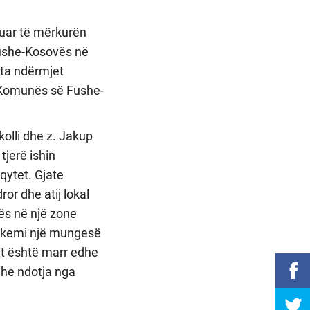
zuar të mërkurën
Fushe-Kosovës në
ata ndërmjet
ë Komunës së Fushe-
kolli dhe z. Jakup
jerë ishin
qytet. Gjate
or dhe atij lokal
vës në një zone
ë kemi një mungesë
et është marr edhe
dhe ndotja nga