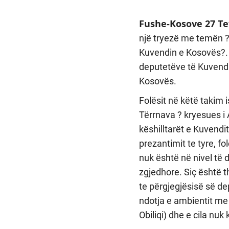
Fushe-Kosove 27 Te
një tryezë me temën ?
Kuvendin e Kosovës?. 
deputetëve të Kuvendi
Kosovës.
Folësit në këtë takim 
Tërrnava ? kryesues i
këshilltarët e Kuvendi
prezantimit te tyre, f
nuk është në nivel të 
zgjedhore. Siç është 
te përgjegjësisë së d
ndotja e ambientit me 
Obiliqi) dhe e cila nu