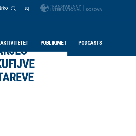
ërko
sq
AKTIVITETET
PUBLIKIMET
PODCASTS
ARJES
KUFIJVE
TAREVE