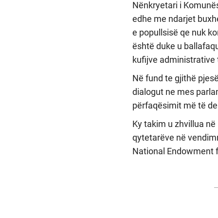
Nënkryetari i Komunës
edhe me ndarjet buxhet
e popullsisë qe nuk k
është duke u ballafaqu
kufijve administrative
Në fund te gjithë pje
dialogut ne mes parlam
përfaqësimit më të den
Ky takim u zhvillua në
qytetarëve në vendimm
National Endowment 