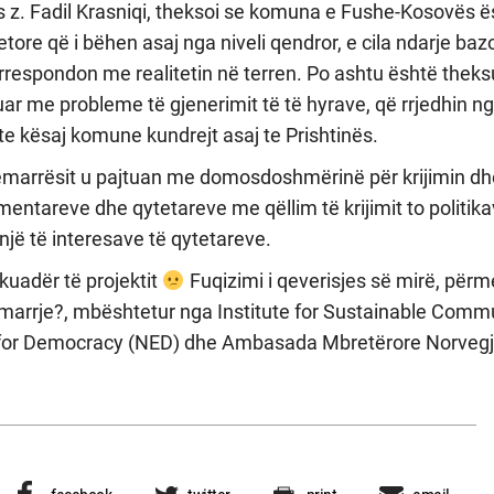
 z. Fadil Krasniqi, theksoi se komuna e Fushe-Kosovës ë
ore që i bëhen asaj nga niveli qendror, e cila ndarje bazo
orrespondon me realitetin në terren. Po ashtu është thek
ar me probleme të gjenerimit të të hyrave, që rrjedhin n
 te kësaj komune kundrejt asaj te Prishtinës.
sëmarrësit u pajtuan me domosdoshmërinë për krijimin dh
entareve dhe qytetareve me qëllim të krijimit to politikav
jë të interesave të qytetareve.
 kuadër të projektit
Fuqizimi i qeverisjes së mirë, për
arrje?, mbështetur nga Institute for Sustainable Commun
for Democracy (NED) dhe Ambasada Mbretërore Norvegj