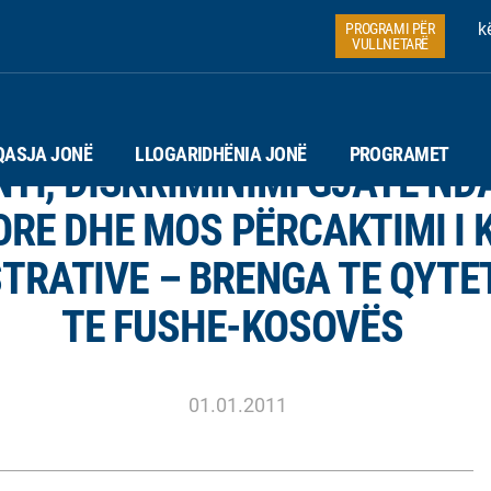
k
PROGRAMI PËR
VULLNETARË
QASJA JONË
LLOGARIDHËNIA JONË
PROGRAMET
TI, DISKRIMINIMI GJATE ND
RE DHE MOS PËRCAKTIMI I 
TRATIVE – BRENGA TE QYTE
TE FUSHE-KOSOVËS
01.01.2011