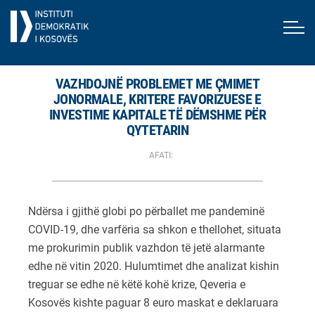
VAZHDOJNË PROBLEMET ME ÇMIMET
JONORMALE, KRITERE FAVORIZUESE E
INVESTIME KAPITALE TË DËMSHME PËR
QYTETARIN
AFATI:
Ndërsa i gjithë globi po përballet me pandeminë
COVID-19, dhe varfëria sa shkon e thellohet, situata
me prokurimin publik vazhdon të jetë alarmante
edhe në vitin 2020. Hulumtimet dhe analizat kishin
treguar se edhe në këtë kohë krize, Qeveria e
Kosovës kishte paguar 8 euro maskat e deklaruara