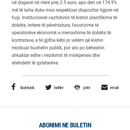
në doganë në vlerë prej 2.5 euro, apo deri në 174.9%
më të larta duke mos respektuar dispozitat ligjore në
fuqi. Institucionet vazhdonin të kishin planifikime të
dobëta, kritere të përshtatura, favorizime të
operatorëve ekonomik e menaxhime të dobëta të
kontratave, e të gjitha këto jo vetëm që kishin
rrezikuar buxhetin publik, por ato po bëheshin
shkaktar edhe i rrezikimit të mirëqenies dhe
shëndetit të qytetarëve.
facebook
twitter
print
email
ABONIMI NE BULETIN