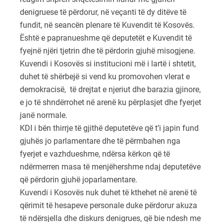
denigruese të përdorur, në veçanti të dy ditëve të
fundit, në seancën plenare të Kuvendit të Kosovës.
Është e papranueshme që deputetët e Kuvendit të
fyejnë njëri tjetrin dhe të përdorin gjuhë misogjene.
Kuvendi i Kosovës si institucioni më i lartë i shtetit,
duhet të shërbejë si vend ku promovohen vlerat e
demokracisë, të drejtat e njeriut dhe barazia gjinore,
e jo të shndërrohet në arenë ku përplasjet dhe fyerjet
janë normale.
KDI i bën thirrje të gjithë deputetëve që t’i japin fund
gjuhës jo parlamentare dhe të përmbahen nga
fyerjet e vazhdueshme, ndërsa kërkon që të
ndërmerren masa të menjëhershme ndaj deputetëve
që përdorin gjuhë joparlamentare.
Kuvendi i Kosovës nuk duhet të kthehet në arenë të
qërimit të hesapeve personale duke përdorur akuza
të ndërsjella dhe diskurs denigrues, që bie ndesh me