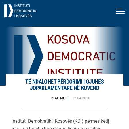
TË NDALOHET PËRDORIMI I GJUHËS
JOPARLAMENTARE NË KUVEND
REAGIME
17.04.2018
Instituti Demokratik i Kosovës (KDI) përmes këtij
reagim shpreh shqetësimin lidhur me gjuhën