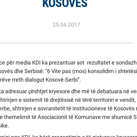
KOSOVES
25.04.2017
ce për media KDI ka prezantuar sot rezultatet e sondazhit
ovës dhe Serbisë: “6 Vite pas (mos) konsolidim i shtetës
rëve rreth dialogut Kosovë-Serbi”.
a adresuar çështjet kryesore dhe më të debatuara në vend
trirjen e sistemit të drejtësisë në tërë territorin e vendit
rbe, shtrirjen e sovranitetit të institucioneve të Kosovës n
n e themelimit të Asociacionit të Komunave me shumicë 
ike.