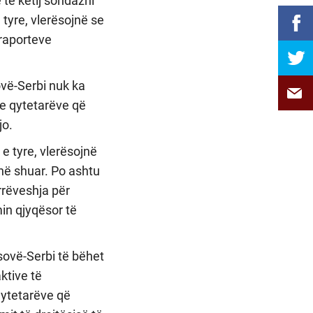
 të këtij sondazhi
tyre, vlerësojnë se
raporteve
ovë-Serbi nuk ka
 e qytetarëve që
jo.
e tyre, vlerësojnë
anë shuar. Po ashtu
rrëveshja për
min qjyqësor të
sovë-Serbi të bëhet
ktive të
qytetarëve që