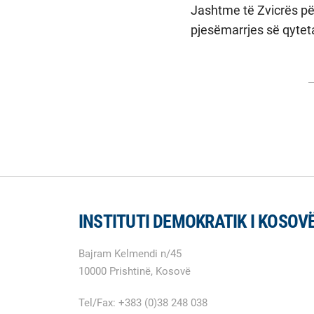
Jashtme të Zvicrës për
pjesëmarrjes së qytet
INSTITUTI DEMOKRATIK I KOSOV
Bajram Kelmendi n/45
10000 Prishtinë, Kosovë
Tel/Fax: +383 (0)38 248 038