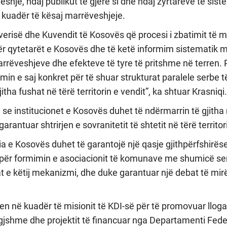
hje, ndaj publikut të gjerë si dhe ndaj zyrtarëve të siste
ë kuadër të kësaj marrëveshjeje.
erisë dhe Kuvendit të Kosovës që procesi i zbatimit të 
ër qytetarët e Kosovës dhe të ketë informim sistematik m
rëveshjeve dhe efekteve të tyre të pritshme në terren. 
min e saj konkret për të shuar strukturat paralele serbe 
jitha fushat në tërë territorin e vendit”, ka shtuar Krasniqi.
se institucionet e Kosovës duhet të ndërmarrin të gjitha
ntuar shtrirjen e sovranitetit të shtetit në tërë territori
a e Kosovës duhet të garantojë një qasje gjithpërfshirës
 për formimin e asociacionit të komunave me shumicë ser
 e këtij mekanizmi, dhe duke garantuar një debat të mirë
n në kuadër të misionit të KDI-së për të promovuar llog
jshme dhe projektit të financuar nga Departamenti Feder