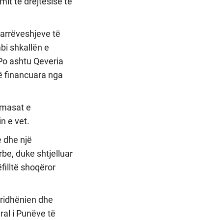
mit të drejtësisë të
marrëveshjeve të
bi shkallën e
Po ashtu Qeveria
të financuara nga
 masat e
n e vet.
e dhe një
be, duke shtjelluar
filltë shoqëror
aridhënien dhe
al i Punëve të