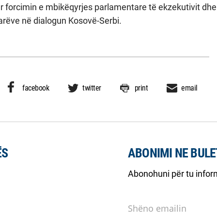
 forcimin e mbikëqyrjes parlamentare të ekzekutivit dhe r
arëve në dialogun Kosovë-Serbi.
facebook
twitter
print
email
ËS
ABONIMI NE BULE
Abonohuni për tu inform
Shëno emailin