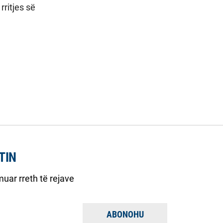
ritjes së
TIN
uar rreth të rejave