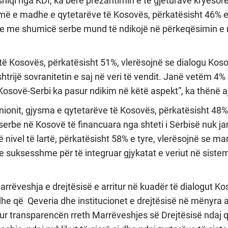
niqi nga KDI, ka bërë prezantimin e të gjeturave kryesore
 më e madhe e qytetarëve të Kosovës, përkatësisht 46% e 
ve me shumicë serbe mund të ndikojë në përkeqësimin e 
të Kosovës, përkatësisht 51%, vlerësojnë se dialogu Kos
htrijë sovranitetin e saj në veri të vendit. Janë vetëm 4%
Kosovë-Serbi ka pasur ndikim në këtë aspekt”, ka thënë a
ionit, gjysma e qytetarëve të Kosovës, përkatësisht 48% 
 serbe në Kosovë të financuara nga shteti i Serbisë nuk j
 nivel të lartë, përkatësisht 58% e tyre, vlerësojnë se ma
ë e suksesshme për të integruar gjykatat e veriut në siste
rëveshja e drejtësisë e arritur në kuadër të dialogut Ko
dhe që Qeveria dhe institucionet e drejtësisë në mënyra a
tur transparencën rreth Marrëveshjes së Drejtësisë ndaj 