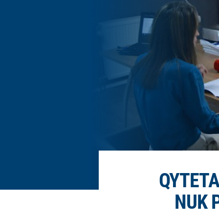
QYTETA
NUK P