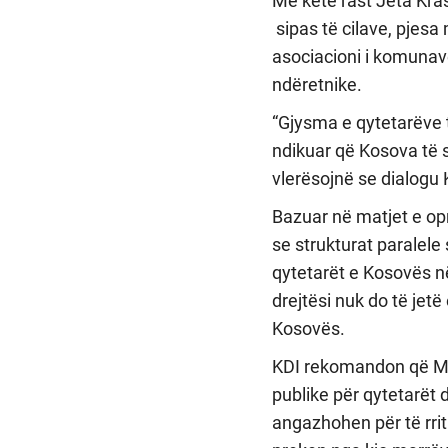
Me këtë rast Jeta Kras
sipas të cilave, pjesa
asociacioni i komuna
ndëretnike.
“Gjysma e qytetarëve 
ndikuar që Kosova të s
vlerësojnë se dialogu 
Bazuar në matjet e opn
se strukturat paralele
qytetarët e Kosovës në
drejtësi nuk do të jet
Kosovës.
KDI rekomandon që Mar
publike për qytetarët 
angazhohen për të rri