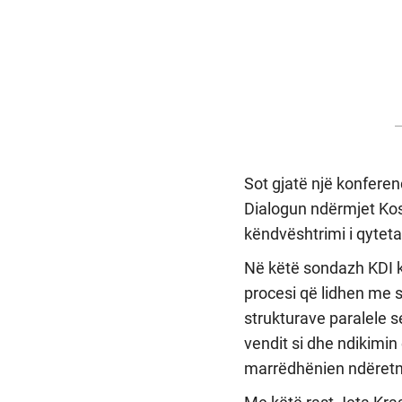
Sot gjatë një konferen
Dialogun ndërmjet Kos
këndvështrimi i qyteta
Në këtë sondazh KDI k
procesi që lidhen me sh
strukturave paralele se
vendit si dhe ndikimi
marrëdhënien ndëretn