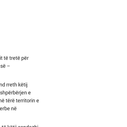
 të tretë për
isë –
 rreth këtij
, shpërbërjen e
ë tërë territorin e
Serbe në