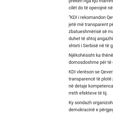
preken nga kjo marrëves
cilët do të operojnë n
“KDI i rekomandon Qev
jetë më transparent p
zbatueshmërisë së mar
duhet të shtoj angazhi
shteti i Serbisë në të g
Njëkohësisht ka thënë 
domosdoshme për të gara
KDI vlerëson se Qeveri
transparencë të plotë
në detaje kompetencat
rreth efekteve të tij.
Ky sondazh organizohe
demokracinë e përgjeg