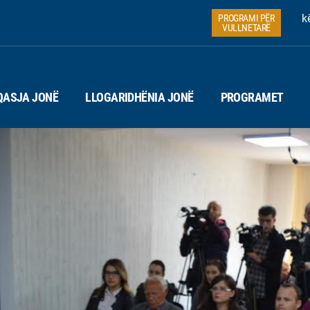
k
PROGRAMI PËR
VULLNETARË
QASJA JONË
LLOGARIDHËNIA JONË
PROGRAMET