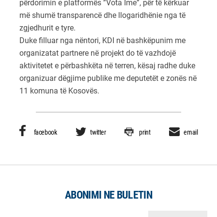
përdorimin e platformës ”Vota Ime”, për të kërkuar
më shumë transparencë dhe llogaridhënie nga të
zgjedhurit e tyre.
Duke filluar nga nëntori, KDI në bashkëpunim me
organizatat partnere në projekt do të vazhdojë
aktivitetet e përbashkëta në terren, kësaj radhe duke
organizuar dëgjime publike me deputetët e zonës në
11 komuna të Kosovës.
facebook
twitter
print
email
ABONIMI NE BULETIN