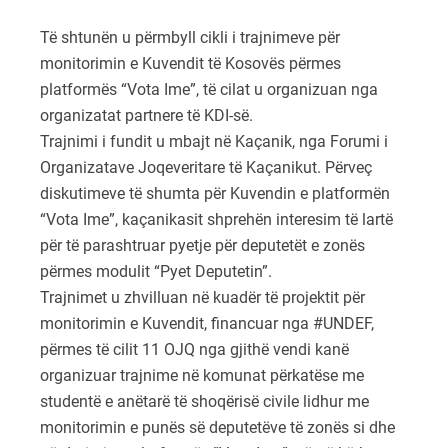
Të shtunën u përmbyll cikli i trajnimeve për
monitorimin e Kuvendit të Kosovës përmes
platformës “Vota Ime”, të cilat u organizuan nga
organizatat partnere të KDI-së.
Trajnimi i fundit u mbajt në Kaçanik, nga Forumi i
Organizatave Joqeveritare të Kaçanikut. Përveç
diskutimeve të shumta për Kuvendin e platformën
“Vota Ime”, kaçanikasit shprehën interesim të lartë
për të parashtruar pyetje për deputetët e zonës
përmes modulit “Pyet Deputetin”.
Trajnimet u zhvilluan në kuadër të projektit për
monitorimin e Kuvendit, financuar nga #UNDEF,
përmes të cilit 11 OJQ nga gjithë vendi kanë
organizuar trajnime në komunat përkatëse me
studentë e anëtarë të shoqërisë civile lidhur me
monitorimin e punës së deputetëve të zonës si dhe