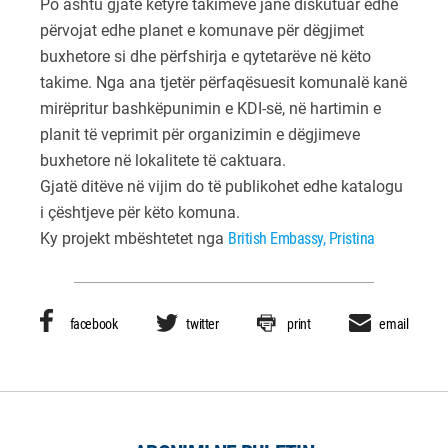
Po ashtu gjatë këtyre takimeve janë diskutuar edhe
përvojat edhe planet e komunave për dëgjimet
buxhetore si dhe përfshirja e qytetarëve në këto
takime. Nga ana tjetër përfaqësuesit komunalë kanë
mirëpritur bashkëpunimin e KDI-së, në hartimin e
planit të veprimit për organizimin e dëgjimeve
buxhetore në lokalitete të caktuara.
Gjatë ditëve në vijim do të publikohet edhe katalogu
i çështjeve për këto komuna.
Ky projekt mbështetet nga
British Embassy, Pristina
facebook
twitter
print
email