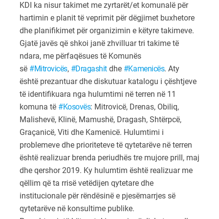
KDI
ka nisur takimet me zyrtarët/et komunalë për
hartimin e planit të veprimit për dëgjimet buxhetore
dhe planifikimet për organizimin e këtyre takimeve.
Gjatë javës që shkoi janë zhvilluar tri takime të
ndara, me përfaqësues të Komunës
së
#
Mitrovicës
,
#
Dragashit
dhe
#
Kamenicës
. Aty
është prezantuar dhe diskutuar katalogu i çështjeve
të identifikuara nga hulumtimi në terren në 11
komuna të
#
Kosovës
: Mitrovicë, Drenas, Obiliq,
Malishevë, Klinë, Mamushë, Dragash, Shtërpcë,
Gra
çanicë, Viti dhe Kamenicë. Hulumtimi i
problemeve dhe prioriteteve të qytetarëve në terren
është realizuar brenda periudhës tre mujore prill, maj
dhe qershor 2019. Ky hulumtim është realizuar me
qëllim që ta rrisë vetëdijen qytetare dhe
institucionale për rëndësinë e pjesëmarrjes së
qytetarëve në konsultime publike.