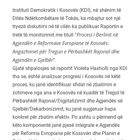
Instituti Demokratik i Kosovës (KDI), në shënim të
Ditës Ndërkombëtare të Tokës, ka mbajtur sot një
tryezë diskutimi në të cilën ka publikuar Raportin e
Procesi i Berlinit në
tretë të monitorimit me titull “
Agjendën e Reformave Evropiane të Kosovës:
Angazhimet për Tregun e Përbashkët Rajonal dhe
Agjendën e Gjelbër
”.
Gjatë shpalosjes së raportit Violeta Haxholli nga KDI
tha se, është analizuar progresi i Kosovës në këtë
proces, ku janë identifikuar sfidat në zbatimin e
zotimeve nga ana e Kosovës në kuadër të Tregut të
Përbashkët Rajonal/Digjitalizimit dhe Agjendës së
Gjelbër/Dekarbonizimit, ku janë sugjeruar hapa
konkret për zbatim efektiv. Po ashtu u përmend që
këto komponentë janë pjesë integrale e Agjendës
për Reforma Evropiane për Kosovën dhe Planin e