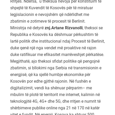
Rritjes. Ndërsa, u theksua nevoja për konstituim të
shpejtë të Kuvendit të Kosovës për të miratuar
legjislacionin e nevojshëm që ndërlidhet me
zbatimin e zotimeve të procesit të Berlinit.
Ministrja në detyrë
znj.Artane Rizvanolli
, theksoi se
Republika e Kosovës ka dëshmuar përkushtim të
lartë politik dhe institucional ndaj Procesit të Berlinit,
duke qenë një nga vendet më proaktive në rajon
duke ratifikuar me efikasitet marrëveshjet përkatëse.
Megjithatë, ajo theksoi sfidat politike që pengojnë
zbatimin, si bllokimi nga Serbia në transmisionin e
energjisë, që ka sjellë humbje ekonomike për
Kosovën por edhe gjithë rajonin. Në fushën e
digjitalizimit, vendi ka shënuar përparim– me
mbulim të plotë të territorit me internet, kalimin në
teknologjitë 4G, 4G+ dhe 5G, dhe rritjen e numrit të
shërbimeve publike online nga 21 në 170 në katër
vitet e fundit. Në energji, Kosova ka shtuar 500