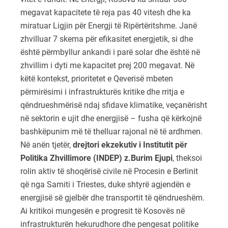
megavat kapacitete të reja pas 40 vitesh dhe ka
miratuar Ligjin për Energji të Ripërtëritshme. Janë
zhvilluar 7 skema për efikasitet energjetik, si dhe
është përmbyllur ankandi i parë solar dhe është në
zhvillim i dyti me kapacitet prej 200 megavat. Në
këtë kontekst, prioritetet e Qeverisë mbeten
përmirësimi i infrastrukturës kritike dhe rritja e
qëndrueshmërisë ndaj sfidave klimatike, veçanërisht
në sektorin e ujit dhe energjisë – fusha që kërkojnë
bashkëpunim më të thelluar rajonal në të ardhmen.
Në anën tjetër,
drejtori ekzekutiv i Institutit për
Politika Zhvillimore (INDEP) z.Burim Ejupi
, theksoi
rolin aktiv të shoqërisë civile në Procesin e Berlinit
që nga Samiti i Triestes, duke shtyrë agjendën e
energjisë së gjelbër dhe transportit të qëndrueshëm.
Ai kritikoi mungesën e progresit të Kosovës në
infrastrukturën hekurudhore dhe pengesat politike