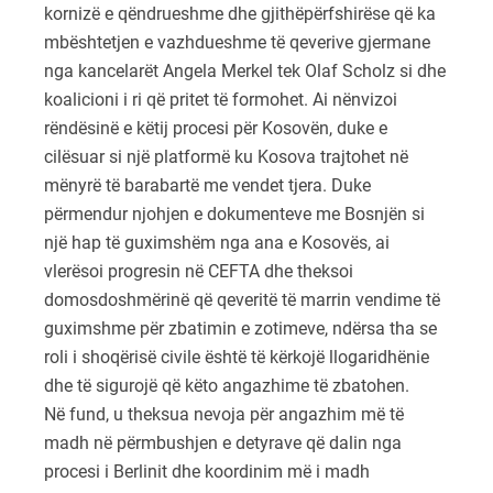
kornizë e qëndrueshme dhe gjithëpërfshirëse që ka
mbështetjen e vazhdueshme të qeverive gjermane
nga kancelarët Angela Merkel tek Olaf Scholz si dhe
koalicioni i ri që pritet të formohet. Ai nënvizoi
rëndësinë e këtij procesi për Kosovën, duke e
cilësuar si një platformë ku Kosova trajtohet në
mënyrë të barabartë me vendet tjera. Duke
përmendur njohjen e dokumenteve me Bosnjën si
një hap të guximshëm nga ana e Kosovës, ai
vlerësoi progresin në CEFTA dhe theksoi
domosdoshmërinë që qeveritë të marrin vendime të
guximshme për zbatimin e zotimeve, ndërsa tha se
roli i shoqërisë civile është të kërkojë llogaridhënie
dhe të sigurojë që këto angazhime të zbatohen.
Në fund, u theksua nevoja për angazhim më të
madh në përmbushjen e detyrave që dalin nga
procesi i Berlinit dhe koordinim më i madh