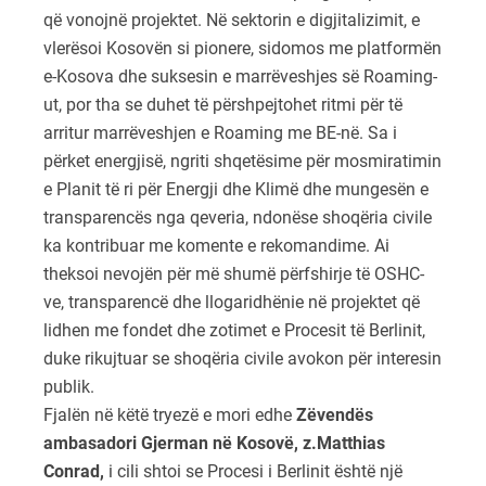
që vonojnë projektet. Në sektorin e digjitalizimit, e
vlerësoi Kosovën si pionere, sidomos me platformën
e-Kosova dhe suksesin e marrëveshjes së Roaming-
ut, por tha se duhet të përshpejtohet ritmi për të
arritur marrëveshjen e Roaming me BE-në. Sa i
përket energjisë, ngriti shqetësime për mosmiratimin
e Planit të ri për Energji dhe Klimë dhe mungesën e
transparencës nga qeveria, ndonëse shoqëria civile
ka kontribuar me komente e rekomandime. Ai
theksoi nevojën për më shumë përfshirje të OSHC-
ve, transparencë dhe llogaridhënie në projektet që
lidhen me fondet dhe zotimet e Procesit të Berlinit,
duke rikujtuar se shoqëria civile avokon për interesin
publik.
Fjalën në këtë tryezë e mori edhe
Zëvendës
ambasadori Gjerman në Kosovë, z.Matthias
Conrad,
i cili shtoi se Procesi i Berlinit është një