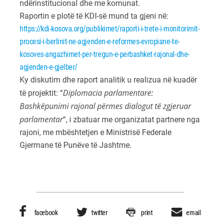
ndërinstitucional dhe me komunat.
Raportin e plotë të KDI-së mund ta gjeni në:
https://kdi-kosova.org/publikimet/raporti-i-trete-i-monitorimit-
procesi-i-berlinit-ne-agjenden-e-reformes-evropiane-te-
kosoves-angazhimet-per-tregun-e-perbashket-rajonal-dhe-
agjenden-e-gjelber/
Ky diskutim dhe raport analitik u realizua në kuadër
Diplomacia parlamentare:
të projektit: “
Bashkëpunimi rajonal përmes dialogut të zgjeruar
parlamentar
“, i zbatuar me organizatat partnere nga
rajoni, me mbështetjen e Ministrisë Federale
Gjermane të Punëve të Jashtme.
facebook
twitter
print
email