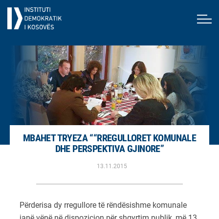
MBAHET TRYEZA ““RREGULLORET KOMUNALE
DHE PERSPEKTIVA GJINORE”
13.11.2015
Përderisa dy rregullore të rëndësishme komunale
janë vënë në dispozicion për shqyrtim publik, më 13