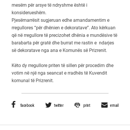
mesëm për arsye të ndryshme është i
konsiderueshëm.
Pjesëmarrësit sugjeruan edhe amandamentim e
rregullores “për dhënien e dekoratave”. Ato kërkuan
që në rregullore të precizohet dhënia e mundësive të
barabarta për gratë dhe burrat me rastin e ndarjes
së dekoratave nga ana e Komunës së Prizrenit.
Këto dy rregullore priten të sillen për procedim dhe
votim në një nga seancat e rradhës të Kuvendit
komunal të Prizrenit.
facebook
twitter
print
email