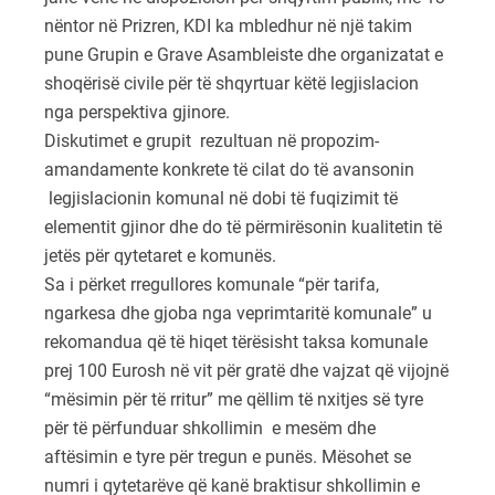
nëntor në Prizren, KDI ka mbledhur në një takim
pune Grupin e Grave Asambleiste dhe organizatat e
shoqërisë civile për të shqyrtuar këtë legjislacion
nga perspektiva gjinore.
Diskutimet e grupit rezultuan në propozim-
amandamente konkrete të cilat do të avansonin
legjislacionin komunal në dobi të fuqizimit të
elementit gjinor dhe do të përmirësonin kualitetin të
jetës për qytetaret e komunës.
Sa i përket rregullores komunale “për tarifa,
ngarkesa dhe gjoba nga veprimtaritë komunale” u
rekomandua që të hiqet tërësisht taksa komunale
prej 100 Eurosh në vit për gratë dhe vajzat që vijojnë
“mësimin për të rritur” me qëllim të nxitjes së tyre
për të përfunduar shkollimin e mesëm dhe
aftësimin e tyre për tregun e punës. Mësohet se
numri i qytetarëve që kanë braktisur shkollimin e