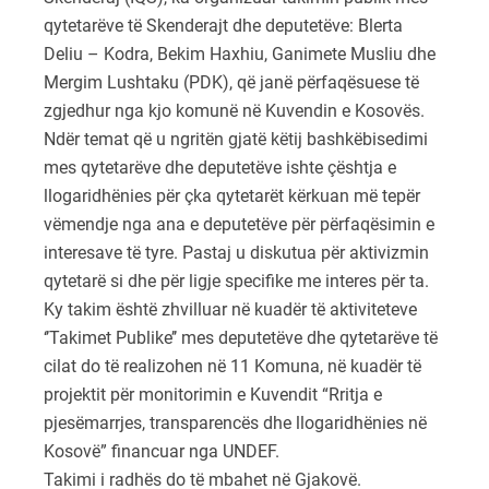
qytetarëve të
Skenderajt
dhe deputetëve: Blerta
Deliu – Kodra, Bekim Haxhiu, Ganimete Musliu dhe
Mergim Lushtaku (PDK), që janë përfaqësuese të
zgjedhur nga kjo komunë në Kuvendin e Kosovës.
Ndër temat që u ngritën gjatë këtij bashkëbisedimi
mes qytetarëve dhe deputetëve ishte çështja e
llogaridhënies për çka qytetarët kërkuan më tepër
vëmendje nga ana e deputetëve për përfaqësimin
e
interesave të tyre. Pastaj u diskutua për aktivizmin
qytetarë si dhe për ligje specifike me interes për ta.
Ky takim është zhvilluar në kuadër të aktiviteteve
‘’Takimet Publike’’ mes deputetëve dhe qytetarëve të
cilat do të realizohen në 11 Komuna, në kuadër të
projektit për monitorimin e Kuvendit “Rritja e
pjesëmarrjes, transparencës dhe llogaridhënies në
Kosovë” financuar nga
UNDEF
.
Takimi i radhës do të mbahet në
Gjakovë
.