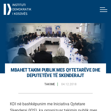
MBAHET TAKIM PUBLIK MES QYTETARËVE DHE
DEPUTETËVE TË SKENDERAJT
TAKIME
04.12.2018
KDI
në bashkëpunim me Iniciativa Qytetare
Skenderaj (IQS), ka organizuar takimin publik mes